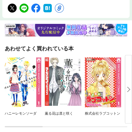
あわせてよく買われている本
ハニーレモンソーダ
薫る花は凛と咲く
株式会社ラブコットン
【電