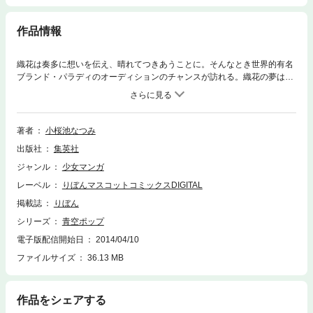
作品情報
織花は奏多に想いを伝え、晴れてつきあうことに。そんなとき世界的有名
ブランド・パラディのオーディションのチャンスが訪れる。織花の夢はか
なうの!? 愛と感動の最終巻!! 【同時収録】デザート ポップ
著者
小桜池なつみ
出版社
集英社
ジャンル
少女マンガ
レーベル
りぼんマスコットコミックスDIGITAL
掲載誌
りぼん
シリーズ
青空ポップ
電子版配信開始日
2014/04/10
ファイルサイズ
36.13 MB
作品をシェアする