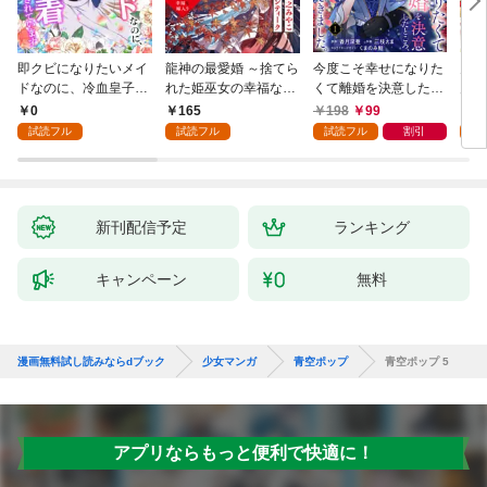
即クビになりたいメイ
龍神の最愛婚 ～捨てら
今度こそ幸せになりた
鬼条
ドなのに、冷血皇子に
れた姫巫女の幸福な嫁
くて離婚を決意したと
見初
執着されています第1
入り～: 1
ころ、無表情な旦那様
～１
0
165
198
99
1
話
が「愛してる」と言っ
試読フル
試読フル
試読フル
割引
試
てきました。1
新刊配信予定
ランキング
キャンペーン
無料
漫画無料試し読みならdブック
少女マンガ
青空ポップ
青空ポップ 5
アプリならもっと便利で快適に！