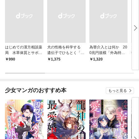
はじめての漢方相談薬
犬の性格を科学する
為替介入とは何か 20
大江
局 水草体質とサボテ
遺伝子でひもとく「最
0兆円規模「外為特
学と
ン体質
良の友」の進化
会」が生まれた謎
から
￥990
￥1,375
￥1,320
￥1,
少女マンガのおすすめ本
もっと見る