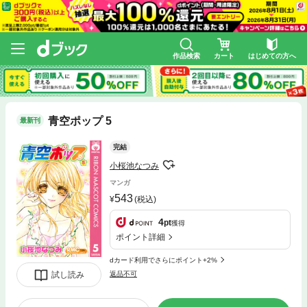
作品検索
カート
はじめての方へ
青空ポップ 5
最新刊
完結
小桜池なつみ
マンガ
543
(税込)
4
pt
獲得
ポイント詳細
dカード利用でさらにポイント+2%
試し読み
返品不可