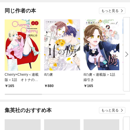
同じ作者の本
もっと見る
Cherry×Cherry＜連載
ifの虜
ifの虜＜連載版＞1話
青空
版＞1話 オトナの階
線引き
段
165
880
165
5
集英社のおすすめ本
もっと見る