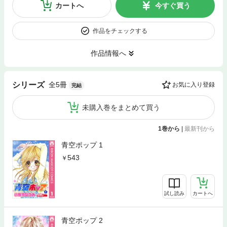
カートへ
今すぐ買う
作品をチェックする
作品情報へ
全5冊
シリーズ
お気に入り登録
完結
未購入巻をまとめて買う
1巻から
|
最新刊から
青空ポップ 1
543
試し読み
カートへ
青空ポップ 2