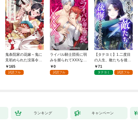
鬼条院家の花嫁～鬼に
ライバル騎士団長に弱
【タテヨミ】1.二度目
見初められた没落令嬢
みを握られてXXXな勝
の人生、敵たちを後悔
～１
負をすることになりま
させてみせます
165
0
71
した第1話
試読フル
試読フル
タテヨミ
試読フル
ランキング
キャンペーン