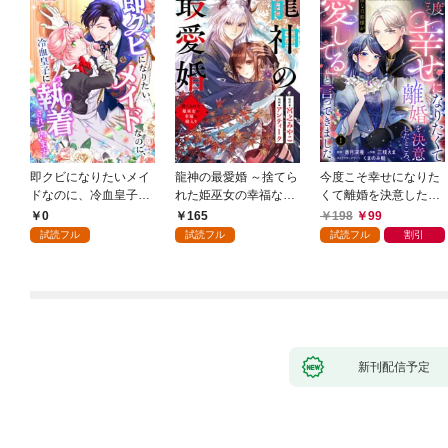
即クビになりたいメイ
龍神の最愛婚 ～捨てら
今度こそ幸せになりた
ドなのに、冷血皇子に
れた姫巫女の幸福な嫁
くて離婚を決意したと
執着されています第1
入り～: 1
ころ、無表情な旦那様
0
165
198
99
話
が「愛してる」と言っ
試読フル
試読フル
試読フル
割引
てきました。1
新刊配信予定