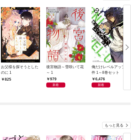
お父様を探そうとした
後宮物語～雪咲いて花
俺だけレベルアップな
のに 1
～ 1
件 1～8巻セット
1
979
6,476
825
新着
新着
もっと見る