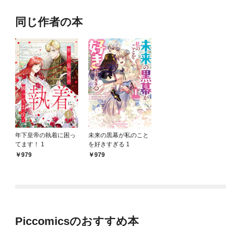
同じ作者の本
年下皇帝の執着に困っ
未来の黒幕が私のこと
てます！ 1
を好きすぎる 1
979
979
Piccomicsのおすすめ本