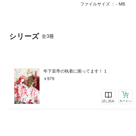
ファイルサイズ
- MB
シリーズ
全3冊
年下皇帝の執着に困ってます！ 1
979
試し読み
カートへ