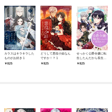
カラスはキラキラした
どうして悪役小姑なん
せっかく公爵令嬢に転
ものがお好き 1
ですか！？ 1
生したんだから長生き
したい 1
825
825
825