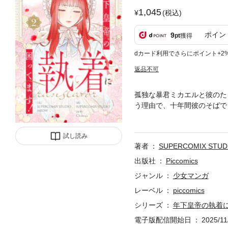
1,045
(税込)
ポイン
9
pt
獲得
dカード利用でさらにポイント+2
返品不可
孤独な暴君ミカエルと彼のた
う理由で、十年間彼のそばで
言するが、ミカエルの口から
試し読み
著者
SUPERCOMIX STUD
出版社
Piccomics
ジャンル
少女マンガ
レーベル
piccomics
シリーズ
年下皇帝の執着
電子版配信開始日
2025/11