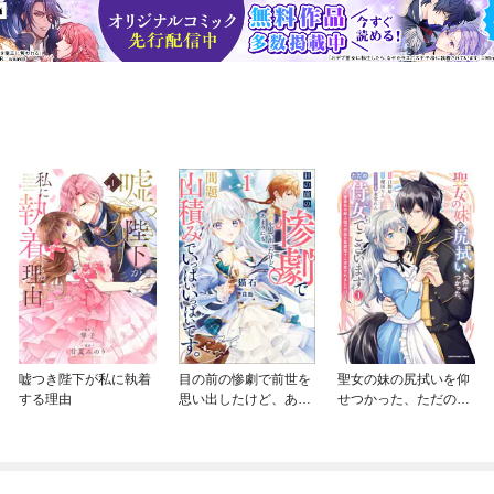
嘘つき陛下が私に執着
目の前の惨劇で前世を
聖女の妹の尻拭いを仰
する理由
思い出したけど、あま
せつかった、ただの侍
りにも問題山積みでい
女でございます ～謝
っぱいいっぱいです。
罪先の獣人国で何故か
黒狼陛下に求愛されま
した！？～