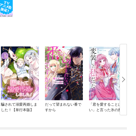
騙されて溺愛再婚しま
だって望まれない番で
「君を愛することはな
した！【単行本版】
すから
い」と言った氷の魔術
師様の片思い相手が、
変装した私だった（コ
ミック）