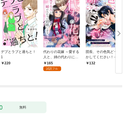
デブとラブと過ちと！
代わりの花嫁 ～愛する
団長、その色気どうに
＆
1
人と、姉の代わりに結
かしてください！～魔
婚します～ 1
力なしのお世話係は魅
165
220
132
￥
了なんてされません～
試読フル
１
無料