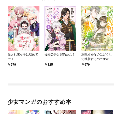
愛され末っ子は初めて
怪物公爵と契約公女 1
政略結婚なのにどうし
で 1
て執着するのですか？
1
979
825
979
少女マンガのおすすめ本