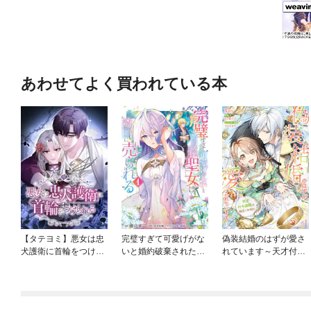
あわせてよく買われている本
【タテヨミ】悪女は忠
完璧すぎて可愛げがな
偽装結婚のはずが愛さ
犬護衛に首輪をつけら
いと婚約破棄された聖
れています～天才付与
れる
女は隣国に売られる
術師は隣国で休暇中～
【分冊版】