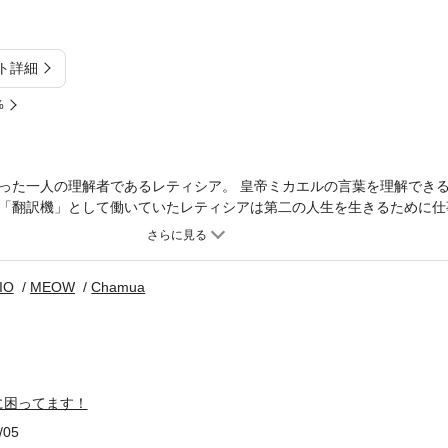
ト詳細
%
った一人の理解者であるレティシア。 皇帝ミカエルの言葉を理解でき
「翻訳機」として働いていたレティシアは第二の人生を生きるために仕
想定外の言葉が……！ 果たしてレティシアは暴君の執着から逃れられる
IO
MEOW
Chamua
に困ってます！
/05