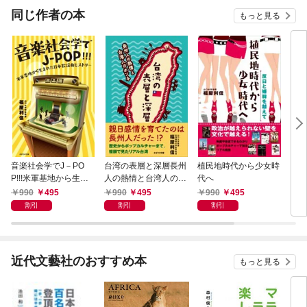
OMIC
同じ作者の本
もっと見る
音楽社会学でJ－PO
台湾の表層と深層長州
植民地時代から少女時
ロッ
P!!!米軍基地から生ま
人の熱情と台湾人のホ
代へ
ック
れた日本歌謡曲ヒスト
ンネ
の軌
990
495
990
495
990
495
1,
リー
割引
割引
割引
近代文藝社のおすすめ本
もっと見る