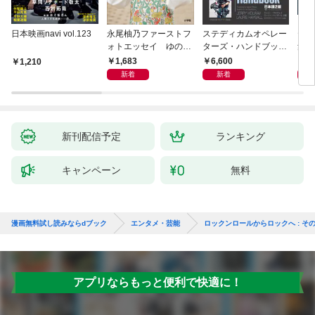
日本映画navi vol.123
永尾柚乃ファーストフ
ステディカムオペレー
テレ
ォトエッセイ ゆのも
ターズ・ハンドブック
集 
のがたり
日本語版 電子版 第２
ーズ
1,683
6,600
1
1,210
版
ウル
新着
新着
【電
新刊配信予定
ランキング
キャンペーン
無料
漫画無料試し読みならdブック
エンタメ・芸能
ロックンロールからロックへ : そ
アプリならもっと便利で快適に！