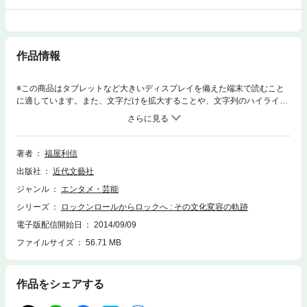
作品情報
※この商品はタブレットなど大きいディスプレイを備えた端末で読むこと
に適しています。また、文字だけを拡大することや、文字列のハイライ
ト、検索、辞書の参照、引用などの機能が使用できません。ロックンロー
ルの言葉にならない怒りを言語化したものが、ロックだ！「約束の地‐The
Promised Land‐」をキーワードに、アメリカの移民史とロック史との関係
を、音楽社会学の視点から読み解く。
著者
福屋利信
出版社
近代文藝社
ジャンル
エンタメ・芸能
シリーズ
ロックンロールからロックへ : その文化変容の軌跡
電子版配信開始日
2014/09/09
ファイルサイズ
56.71 MB
作品をシェアする