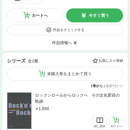
カートへ
今すぐ買う
作品をチェックする
作品情報へ
シリーズ
全1冊
お気に入り登録
未購入巻をまとめて買う
1巻から
|
最新刊から
ロックンロールからロックへ : その文化変容の
軌跡
1,650
試し読み
カートへ