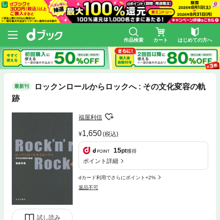
作品検索
カート
はじめての方へ
ロックンロールからロックへ : その文化変容の軌
最新刊
跡
福屋利信
1,650
(税込)
15
pt
獲得
ポイント詳細
dカード利用でさらにポイント+2%
返品不可
試し読み