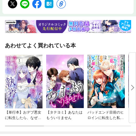
あわせてよく買われている本
【単行本】おデブ悪女
【タテヨミ】あなたは
バッドエンド目前のヒ
【タ
に転生したら、なぜか
もういりません
ロインに転生した私、
リ〜
ラスボス王子様に執着
今世では恋愛するつも
されています
りがチートな兄が離し
てくれません！？@C