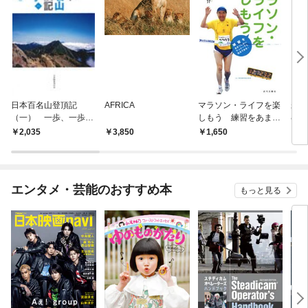
日本百名山登頂記
AFRICA
マラソン・ライフを楽
未来
（一） 一歩、一歩
しもう 練習をあまり
むか
時には半歩
しないランナーでも完
ラス
2,035
3,850
1,650
1,
走できる！
グロ
少、
家、
山林
エンタメ・芸能のおすすめ本
もっと見る
具体