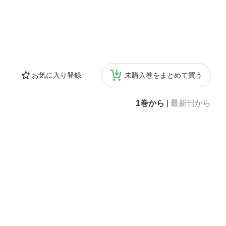
お気に入り登録
未購入巻をまとめて買う
1巻から
|
最新刊から