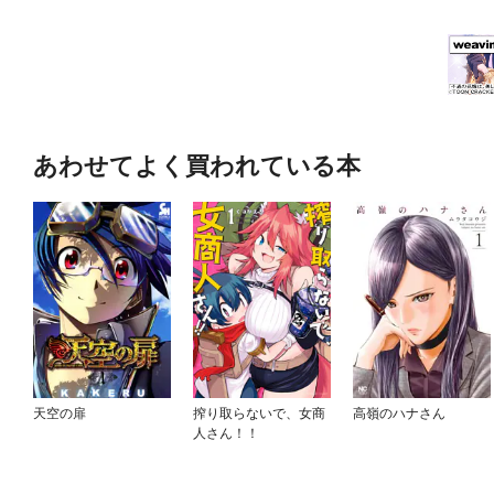
あわせてよく買われている本
天空の扉
搾り取らないで、女商
高嶺のハナさん
人さん！！