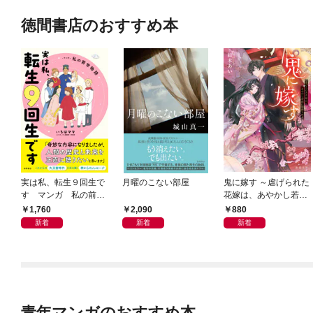
徳間書店のおすすめ本
実は私、転生９回生で
月曜のこない部屋
鬼に嫁す ～虐げられた
す マンガ 私の前世
花嫁は、あやかし若頭
物語
に溺愛される～
1,760
2,090
880
新着
新着
新着
青年マンガのおすすめ本