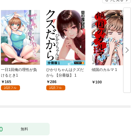
一日1回俺の理性が負
ひかりちゃんはクズだ
傾国のカルマ 1
けるとき1
から 【分冊版】 1
版
165
286
100
試読フル
試読フル
無料