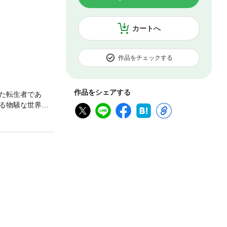
カートへ
作品をチェックする
作品をシェアする
た転生者であ
る物騒な世界。
し、SSR以上の
。そのたびにト
喚の際に与えら
今日も王国の平