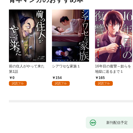
前の住人がやって来た
シアワセな家族１
16年目の復讐～奴らを
第1話
地獄に送るまで１
0
154
165
試読フル
試読フル
試読フル
新刊配信予定