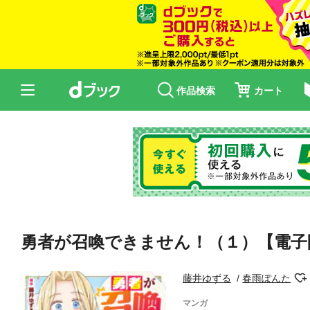
作品検索
カート
勇者が召喚できません！（１）【電子
藤井ゆずる
春雨ぽんた
マンガ