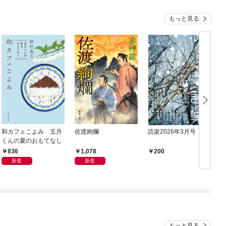
もっと見る
和カフェこよみ 五月
佐渡絢爛
読楽2026年3月号
くんの夏のおもてなし
836
1,078
200
新着
新着
もっと見る