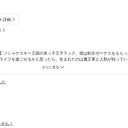
ト詳細
%
】ソシャゲスキー王国の末っ子王子ラック。彼は転生ボーナスをもらっ
ライフを過ごせるかと思ったら、生まれたのは魔王軍と人類が戦ってい
、召喚魔法が正式に解禁になったことで、勇者召喚に望みを賭ける。しか
のの、召喚されるのは、見た目も中身もクセの強すぎる変態美女ばかり
内でのラックの王族としての評判も毎度ダダ下がり。それでも、勇者召
んた
物。なんだかんだと彼女たちの面倒を見てくれる彼への秘密の恩返しで
と守られていたのである。
ません！