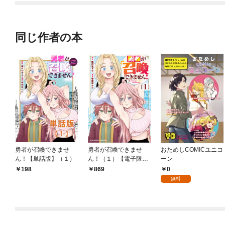
同じ作者の本
勇者が召喚できませ
勇者が召喚できませ
おためしCOMICユニコ
ん！【単話版】（１）
ん！（１）【電子限定
ーン
特典ペーパー付き】
0
198
869
無料