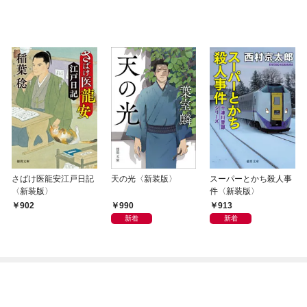
さばけ医龍安江戸日記
天の光〈新装版〉
スーパーとかち殺人事
〈新装版〉
件〈新装版〉
990
913
902
新着
新着