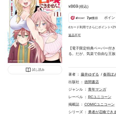
869
(税込)
ポイン
7
pt
獲得
dカード利用でさらにポイント+2
返品不可
【電子限定特典ペーパー付き
る。だが、気楽で自由な王族
ラックは16歳の成人を迎え
確定演出が魔法陣に現れるも
試し読み
ラブルが引き起こされて、国
著者
藤井ゆずる
春雨ぽ
れていたチート能力だけは本
和とラックの危機はこっそり
出版社
徳間書店
ジャンル
青年マンガ
レーベル
RCユニコーン
掲載誌
COMICユニコーン
シリーズ
勇者が召喚でき