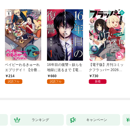
ベイビーわるきゅーれ
16年目の復讐～奴らを
【電子版】月刊コミッ
エブリデイ！ 【分冊
地獄に送るまで【電子
クフラッパー 2026年9
版】 1
単行本版】１
月号
214
660
730
試読フル
試読フル
新着
ランキング
キャンペーン