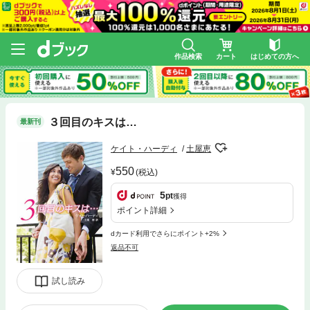
作品検索
カート
はじめての方へ
３回目のキスは…
最新刊
ケイト・ハーディ
土屋恵
550
(税込)
5
pt
獲得
ポイント詳細
dカード利用でさらにポイント+2%
返品不可
試し読み