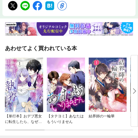
あわせてよく買われている本
【単行本】おデブ悪女
【タテヨミ】あなたは
結界師の一輪華
バッ
に転生したら、なぜか
もういりません
ロイ
ラスボス王子様に執着
今世
されています
りが