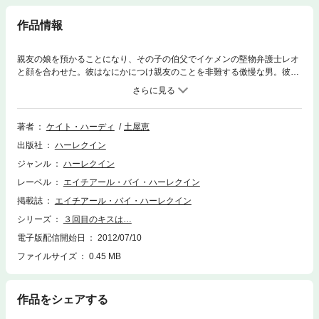
作品情報
親友の娘を預かることになり、その子の伯父でイケメンの堅物弁護士レオ
と顔を合わせた。彼はなにかにつけ親友のことを非難する傲慢な男。彼の
ほうも、わたしのことを信頼できない自由人と思いこんで嫌っている。な
のに、住む世界が違うと思っていた彼のことを知るうち、イメージとはギ
ャップのある内面に惹かれてしまい……。先入観を乗り越えて動きだした
恋には、まさかのどんでん返しが待っていた!? 自分とは違うタイプの相
著者
ケイト・ハーディ
土屋恵
手が気になったことがある女子に読んでほしい、目からウロコの恋愛小
出版社
ハーレクイン
説。■本書は、2009年4月に小社より刊行された『三度目のキスは…』を
改題・再編集したものです。
ジャンル
ハーレクイン
レーベル
エイチアール・バイ・ハーレクイン
掲載誌
エイチアール・バイ・ハーレクイン
シリーズ
３回目のキスは…
電子版配信開始日
2012/07/10
ファイルサイズ
0.45 MB
作品をシェアする