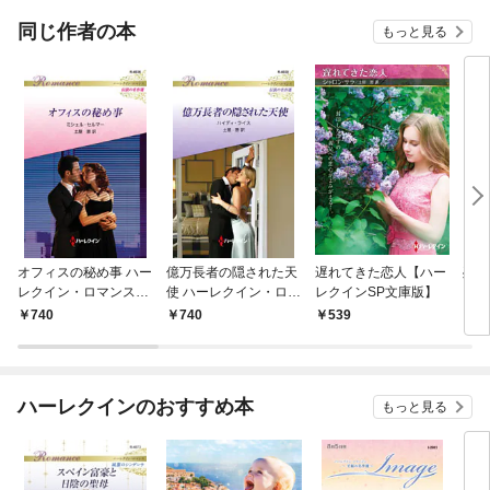
てく
OMI
同じ作者の本
もっと見る
オフィスの秘め事 ハー
億万長者の隠された天
遅れてきた恋人【ハー
残酷
レクイン・ロマンス～
使 ハーレクイン・ロマ
レクインSP文庫版】
伝説の名作選～【ハー
ンス～伝説の名作選～
740
740
539
6
レクイン・ロマンス
【ハーレクイン・ロマ
版】
ンス版】
ハーレクインのおすすめ本
もっと見る