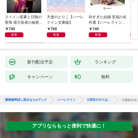
スペイン富豪と日陰の
天使のとりこ【ハーレ
幼すぎた結婚 至福の名
塔の
聖母 億万長者の秘密同
クイン文庫版】
作選【ハーレクイン・
クイ
盟 II ハーレクイン・ロ
イマージュ版】
ル・
740
760
740
9
マンス～純潔のシンデ
新着
新着
新着
レラ～
新刊配信予定
ランキング
キャンペーン
無料
漫画無料試し読みならdブック
ハーレクイン
３回目のキスは…
３回目のキ
アプリならもっと便利で快適に！