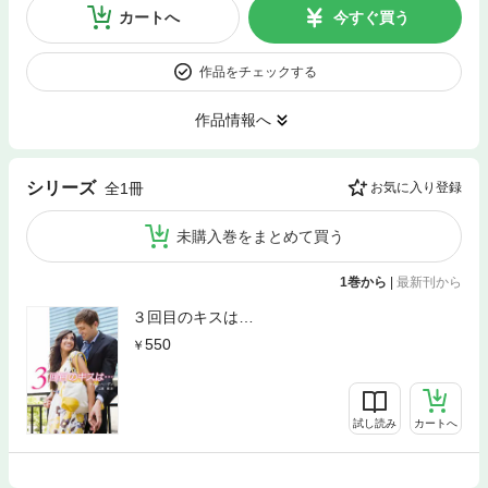
カートへ
今すぐ買う
作品をチェックする
作品情報へ
シリーズ
全1冊
お気に入り登録
未購入巻をまとめて買う
1巻から
|
最新刊から
３回目のキスは…
550
試し読み
カートへ