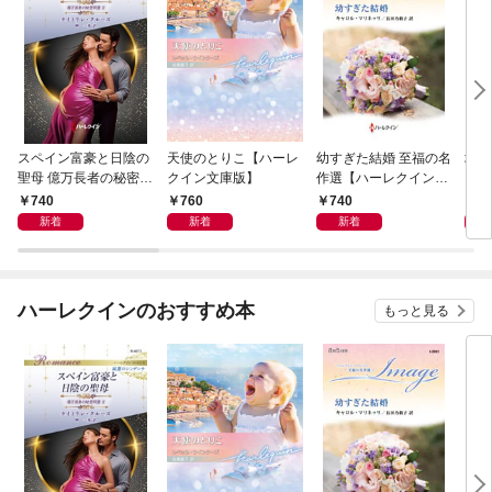
スペイン富豪と日陰の
天使のとりこ【ハーレ
幼すぎた結婚 至福の名
塔の
聖母 億万長者の秘密同
クイン文庫版】
作選【ハーレクイン・
クイ
盟 II ハーレクイン・ロ
イマージュ版】
ル・
740
760
740
9
マンス～純潔のシンデ
新着
新着
新着
レラ～
ハーレクインのおすすめ本
もっと見る