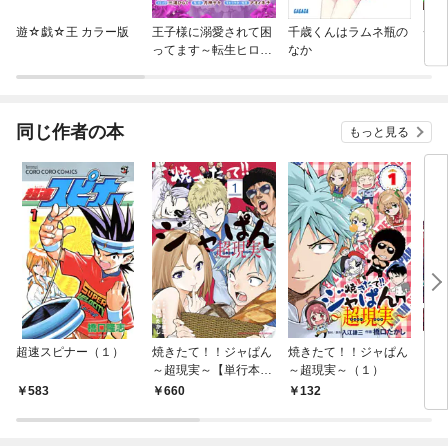
遊☆戯☆王 カラー版
王子様に溺愛されて困
千歳くんはラムネ瓶の
チェ
ってます～転生ヒロイ
なか
ン、乙女ゲーム奮闘記
～ 連載版
同じ作者の本
もっと見る
超速スピナー（１）
焼きたて！！ジャぱん
焼きたて！！ジャぱん
シザ
～超現実～【単行本】
～超現実～（１）
（１）
583
660
132
7