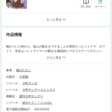
試し読み
カートへ
もっと見る
作品情報
物心ついた時から、他人の動きをマネることが得意だったシャドウ・ホワ
イト。有名なパントマイマーの動きを徹底的にマネてステージデビューし
たものの、結局スターにはなれず、後に残ったのは見たもの全てを反射的
にマネしてしまう悪いクセだけ。そんな彼に霧崎が近付き、自分のゴぱん
を100％コピーすれば「世界一」のパン職人になれると誘うが…
著者
橋口たかし
出版社
小学館
ジャンル
少年マンガ
レーベル
少年サンデーコミックス
掲載誌
週刊少年サンデー
シリーズ
焼きたて！！ジャぱん
電子版配信開始日
2012/10/11