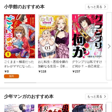
小学館のおすすめ本
もっと見る
ごくまま～極道だった
おじ転生～悪役令嬢の
グランプリは私ですけ
後宮
オレがママになった話
加齢なる生活～【単
ど何か？ ～自己肯定モ
は謎
～【単話】（１）
話】（１）
ンスターのミスコン無
（１
0
118
237
2
双～【単話】（１）
無料
少年マンガのおすすめ本
もっと見る