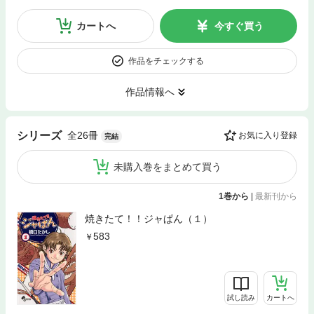
カートへ
今すぐ買う
作品をチェックする
作品情報へ
全26冊
シリーズ
お気に入り登録
完結
未購入巻をまとめて買う
1巻から
|
最新刊から
焼きたて！！ジャぱん（１）
583
試し読み
カートへ