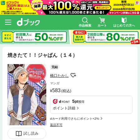
作品検索
カート
はじめての方へ
焼きたて！！ジャぱん（１４）
完結
橋口たかし
マンガ
583
(税込)
5
pt
獲得
ポイント詳細
dカード利用でさらにポイント+2%
返品不可
試し読み