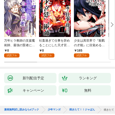
万年ヒラ教師の支援魔
社畜過ぎて仕事を辞め
少女は異世界で『殺戮
魔王
術師、最強の賢者にな
ることにした天才宮廷
の才能』に目覚める
者パ
る～不人気の支援魔術
魔術師～辺境の地でス
(話売り) #1
やっ
0
0
165
2
師は給料泥棒だと魔術
ローライフを夢見る
試読フル
試読フル
試読フル
大学をクビになった
が、不届き者を倒して
が、出世した元教え子
いたら『最果ての魔
たちのおかげで何も困
女』と呼ばれるように
らない件～ 第1話
なる～ 第1話
新刊配信予定
ランキング
キャンペーン
無料
漫画無料試し読みならdブック
少年マンガ
焼きたて！！ジャぱん
焼きたて