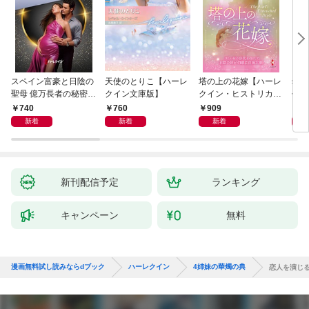
スペイン富豪と日陰の
天使のとりこ【ハーレ
塔の上の花嫁【ハーレ
幼す
聖母 億万長者の秘密同
クイン文庫版】
クイン・ヒストリカ
作選
盟 II ハーレクイン・ロ
ル・スペシャル版】
イマ
740
760
909
7
マンス～純潔のシンデ
新着
新着
新着
レラ～
新刊配信予定
ランキング
キャンペーン
無料
漫画無料試し読みならdブック
ハーレクイン
4姉妹の華燭の典
恋人を演じる