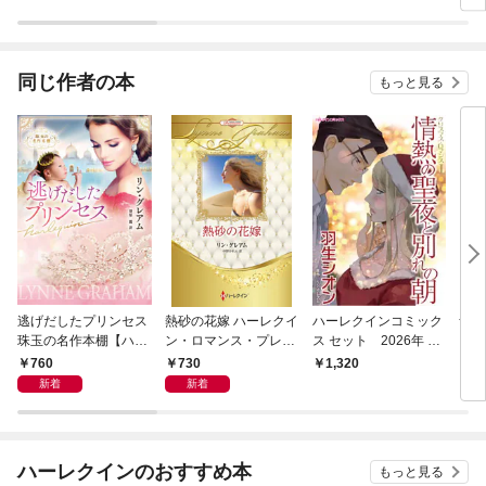
同じ作者の本
もっと見る
逃げだしたプリンセス
熱砂の花嫁 ハーレクイ
ハーレクインコミック
ナポ
珠玉の名作本棚【ハー
ン・ロマンス・プレミ
ス セット 2026年 vo
ーレ
レクイン文庫版】
アム～リン・グレア
l.865
～伝
760
730
1,320
7
ム・ベスト・セレクシ
ーレ
新着
新着
ョン～【ハーレクイ
版】
ン・プレゼンツ作家シ
リーズ別冊版】
ハーレクインのおすすめ本
もっと見る