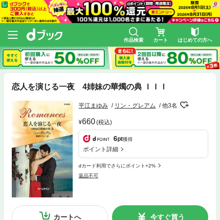
作品検索
カート
はじめての方へ
恋人を演じる一夜 4姉妹の華燭の典 ＩＩＩ
平江まゆみ
リン・グレアム
他3名
660
(税込)
6
pt
獲得
ポイント詳細
dカード利用でさらにポイント+2%
返品不可
カートへ
今すぐ買う