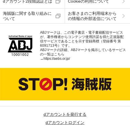
dアカウント2段階認証とは
Cookieの利用について
海賊版に関する取り組みに
お客さまのご利用端末から
ついて
の情報の外部送信について
ABJマークは、この電子書店・電子書籍配信サービス
が、著作権者からコンテンツ使用許諾を得た正規版配
信サービスであることを示す登録商標（登録番号 第
6091713号）です。
ABJマークの詳細、ABJマークを掲示しているサービス
の一覧はこちら
→
https://aebs.or.jp/
dアカウントを発行する
dアカウントログイン