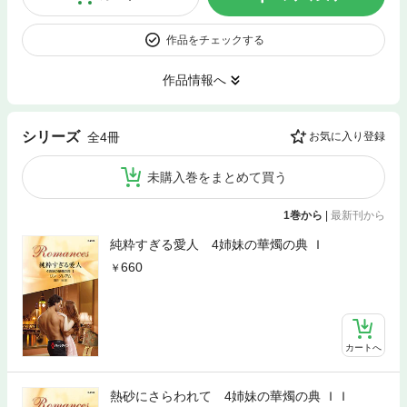
作品をチェックする
作品情報へ
シリーズ
全4冊
お気に入り登録
未購入巻をまとめて買う
1巻から
|
最新刊から
純粋すぎる愛人 4姉妹の華燭の典 Ｉ
660
カートへ
熱砂にさらわれて 4姉妹の華燭の典 ＩＩ