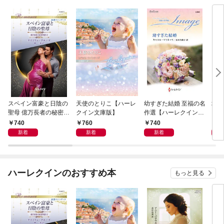
スペイン富豪と日陰の
天使のとりこ【ハーレ
幼すぎた結婚 至福の名
塔の
聖母 億万長者の秘密同
クイン文庫版】
作選【ハーレクイン・
クイ
盟 II ハーレクイン・ロ
イマージュ版】
ル・
740
760
740
9
マンス～純潔のシンデ
新着
新着
新着
レラ～
ハーレクインのおすすめ本
もっと見る