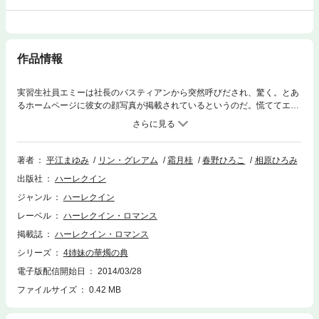
作品情報
実習生社員エミーは社長のバスティアンから突然呼びだされ、驚く。とあ
るホームページに彼女の顔写真が掲載されているというのだ。慌ててエミ
ーが調べてみると、なんと件のホームページとは、彼女の母が経営してい
るエスコート・サービス会社のものだった。身勝手な母はエミーをコンパ
ニオンとして利用して売り込み、あろうことかバスティアンは客として彼
女を指名予約していた。洗練された富豪らしい厳かさで、バスティアンは
著者
平江まゆみ
リン・グレアム
霜月桂
春野ひろこ
相原ひろみ
言った。「君には僕と一緒にギリシアへ渡り、妹の結婚式に出てもらう」
出版社
ハーレクイン
もちろん、エミーに断る自由などあるはずもなかった。でも……地味で世
慣れていない私なんかに彼の恋人役が務まるの？
ジャンル
ハーレクイン
レーベル
ハーレクイン・ロマンス
掲載誌
ハーレクイン・ロマンス
シリーズ
4姉妹の華燭の典
電子版配信開始日
2014/03/28
ファイルサイズ
0.42 MB