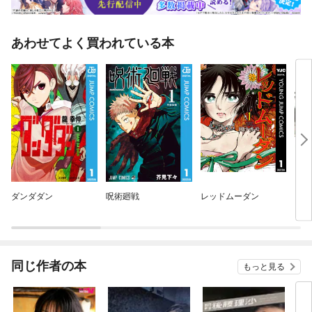
あわせてよく買われている本
ダンダダン
呪術廻戦
レッドムーダン
アオ
同じ作者の本
もっと見る