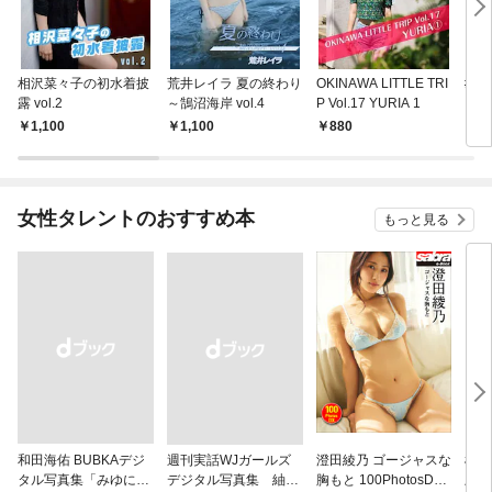
相沢菜々子の初水着披
荒井レイラ 夏の終わり
OKINAWA LITTLE TRI
#ジ
露 vol.2
～鵠沼海岸 vol.4
P Vol.17 YURIA 1
いとう
1,100
1,100
880
1,
女性タレントのおすすめ本
もっと見る
和田海佑 BUBKAデジ
週刊実話WJガールズ
澄田綾乃 ゴージャスな
横野
タル写真集「みゆに夢
デジタル写真集 紬柊
胸もと 100PhotosDX
上げ