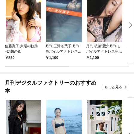
佐藤寛子 太陽の軌跡
月刊 三津谷葉子 月刊
月刊 後藤理沙 月刊モ
月刊 
+幻想の都
モバイルアクトレス完
バイルアクトレス完全
月刊
全版
版
ス完
220
1,100
1,100
1,
月刊デジタルファクトリーのおすすめ
もっと見る
本