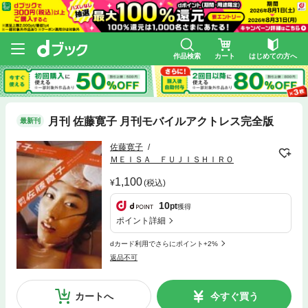
作品検索
カート
はじめての方へ
月刊 佐藤寛子 月刊モバイルアクトレス完全版
最新刊
佐藤寛子
ＭＥＩＳＡ ＦＵＪＩＳＨＩＲＯ
1,100
(税込)
10
pt
獲得
ポイント詳細
dカード利用でさらにポイント+2%
返品不可
カートへ
今すぐ買う