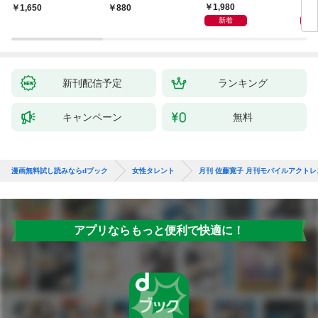
中。」
「あなたに触れたい」
[sabra net e-Book]
写真
1,980
1,
￥1,650
￥880
featuring 三島ゆう
新着
新刊配信予定
ランキング
キャンペーン
無料
漫画無料試し読みならdブック
女性タレント
月刊 佐藤寛子 月刊モバイルアクト
アプリならもっと便利で快適に！