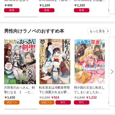
集「続・『ぽみ』！？
写真集「羽色日和」
写真
400
1,320
1,320
1,
どこでもトレイン・ベ
リ」
新着
新着
新着
トナム篇」
男性向けラノベのおすすめ本
もっと見る
片田舎のおっさん、剣
転生皇女は冷酷皇帝陛
弱小国の王女に転生し
とあ
聖になる 1 ～ただ
下に溺愛されるが夢は
てしまいましたわ
ＭＭ
の田舎の剣術師範だっ
冒険者です！
～！？ 1巻
1,430
1,320
924
1,540
1,232
1,
たのに、大成した弟子
試読フル
試読フル
割引
割引
試
たちが俺を放ってくれ
ない件～