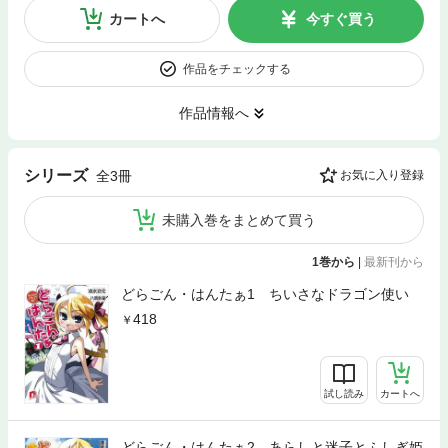
カートへ
今すぐ買う
作品をチェックする
作品情報へ
シリーズ
全3冊
お気に入り登録
未購入巻をまとめて買う
1巻から
|
最新刊から
どらごん・はんたぁ1 ちいさなドラゴン使い
418
試し読み
カートへ
どらごん・はんたぁ2 あらしと迷子とふしぎ姫