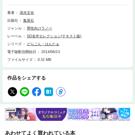
日を送っていました。常識外の魔力をもちながら、そのコントロールがで
きないノルンはいまだ飛ぶことさえ普通にはできません。そんなノルン
が、バイトに励むふしぎな雰囲気の少女･アエスと出会い、魔法の特訓方
著者
清水文化
法を学び始めると…? さらにはドラゴンの骨が誰かに壊されてしまう事件
出版社
集英社
が起きて!? 魔法学園ファンタジー第2弾!!※この商品にはイラストが収録さ
れていません。
ジャンル
男性向けラノベ
レーベル
SD名作セレクション(テキスト版)
シリーズ
どらごん・はんたぁ
電子版配信開始日
2014/06/13
ファイルサイズ
0.31 MB
作品をシェアする
あわせてよく買われている本