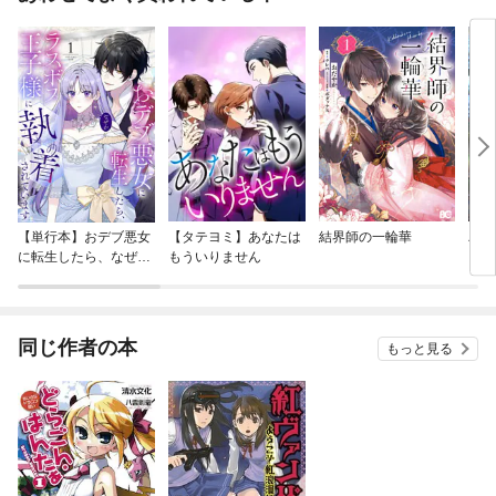
【単行本】おデブ悪女
【タテヨミ】あなたは
結界師の一輪華
バッ
に転生したら、なぜか
もういりません
ロイ
ラスボス王子様に執着
今世
されています
りが
てく
OMI
同じ作者の本
もっと見る