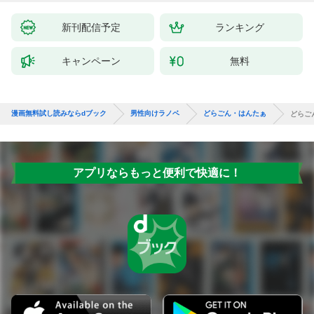
新刊配信予定
ランキング
キャンペーン
無料
漫画無料試し読みならdブック
男性向けラノベ
どらごん・はんたぁ
どらご
アプリならもっと便利で快適に！