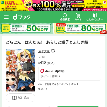
作品検索
カート
はじめての方へ
どらごん・はんたぁ2 あらしと迷子とふしぎ姫
清水文化
ノベル
418
(税込)
3
pt
獲得
ポイント詳細
dカード利用でさらにポイント+2%
返品不可
試し読み