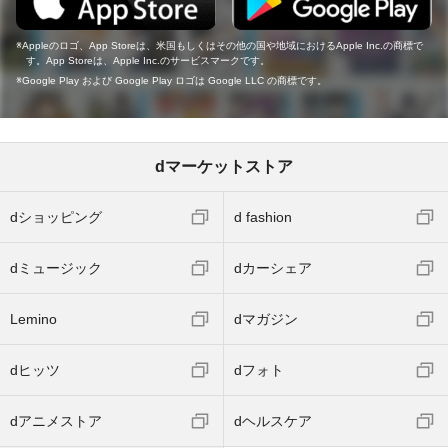
Appleのロゴ、App Storeは、米国もしくはその他の国や地域におけるApple Inc.の商標で
す。App Storeは、Apple Inc.のサービスマークです。
Google Play および Google Play ロゴは Google LLC の商標です。
dマーケットストア
dショッピング
d fashion
dミュージック
dカーシェア
Lemino
dマガジン
dヒッツ
dフォト
dアニメストア
dヘルスケア