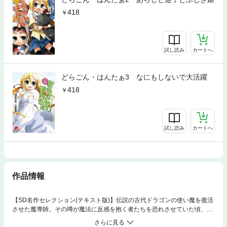
418
試し読み
カートへ
どらごん・はんたぁ3 なにもしないで大活躍
418
試し読み
カートへ
作品情報
【SD名作セレクション(テキスト版)】伝説の古代ドラゴンの使い魔を復活
させた魔導師。その噂が魔法に反感を抱く者たちを恐れさせていた頃、偉
業をなしとげたはずのノルンは相変わらず魔法を使うと自爆してしまう毎