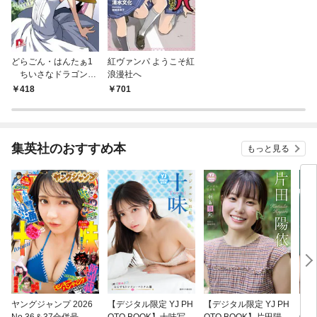
どらごん・はんたぁ1
紅ヴァンパ ようこそ紅
ちいさなドラゴン使
浪漫社へ
い
418
701
集英社のおすすめ本
もっと見る
ヤングジャンプ 2026
【デジタル限定 YJ PH
【デジタル限定 YJ PH
【デ
No.36＆37合併号
OTO BOOK】十味写真
OTO BOOK】片田陽依
OT