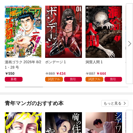
漫画ゴラク 2026年 8/2
ボンデージ 1
洞窟人間 1
ほた
1・28 号
【単
L①
550
869
434
887
444
1
新着
試読フル
割引
試読フル
割引
青年マンガのおすすめ本
もっと見る