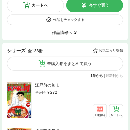
カートへ
今すぐ買う
作品をチェックする
作品情報へ
シリーズ
全133冊
お気に入り登録
未購入巻をまとめて買う
1巻から
|
最新刊から
江戸前の旬 1
544
272
1冊無料
カートへ