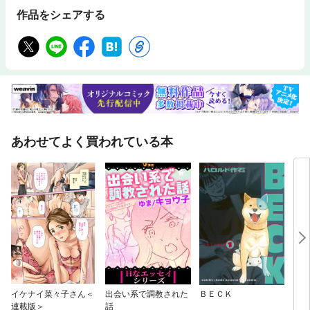
作品をシェアする
あわせてよく買われている本
イケナイ菜々子さん＜
出会い系で調教された
ＢＥＣＫ
クッ
連載版＞
話