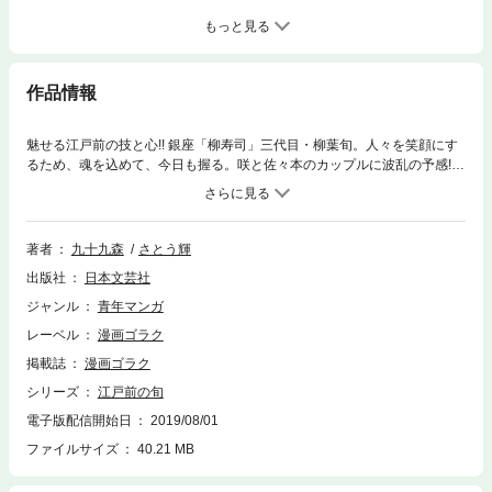
もっと見る
作品情報
魅せる江戸前の技と心!! 銀座「柳寿司」三代目・柳葉旬。人々を笑顔にす
るため、魂を込めて、今日も握る。咲と佐々本のカップルに波乱の予感!?
長かった二人の恋に遂に決着ッ!! 江戸東京野菜やソフト食の握りまで、伝
統を受け継ぎながらも新たな寿司にも挑んでいく。お客さんの心に寄り添
う優しき美味たち…。四季折々の絶品と溢れる人情をご堪能あれ!!
著者
九十九森
さとう輝
出版社
日本文芸社
ジャンル
青年マンガ
レーベル
漫画ゴラク
掲載誌
漫画ゴラク
シリーズ
江戸前の旬
電子版配信開始日
2019/08/01
ファイルサイズ
40.21 MB