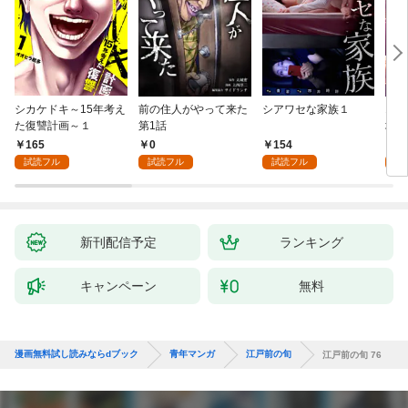
シカケドキ～15年考え
前の住人がやって来た
シアワセな家族１
16
た復讐計画～１
第1話
地獄
165
0
154
1
試読フル
試読フル
試読フル
試
新刊配信予定
ランキング
キャンペーン
無料
漫画無料試し読みならdブック
青年マンガ
江戸前の旬
江戸前の旬 76