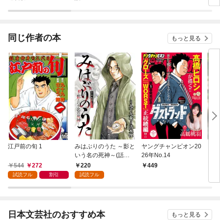
同じ作者の本
もっと見る
江戸前の旬 1
みはぶりのうた ～影と
ヤングチャンピオン20
どこ
いう名の死神～(話売
26年No.14
ピオ
り) #1
544
272
220
449
5
試読フル
割引
試読フル
日本文芸社のおすすめ本
もっと見る