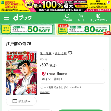
作品検索
カート
はじめての方へ
江戸前の旬 76
九十九森
さとう輝
マンガ
607
(税込)
5
pt
獲得
ポイント詳細
dカード利用でさらにポイント+2%
返品不可
試し読み