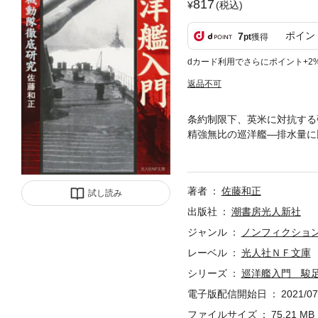
817
(税込)
ポイン
7
pt
獲得
dカード利用でさらにポイント+2
返品不可
条約制限下、英米に対抗する
精強無比の巡洋艦―排水量に
騎兵の竣工時から最終状態ま
著者
佐藤和正
試し読み
出版社
潮書房光人新社
ジャンル
ノンフィクショ
レーベル
光人社ＮＦ文庫
シリーズ
巡洋艦入門 駿
電子版配信開始日
2021/07
ファイルサイズ
75.21 MB