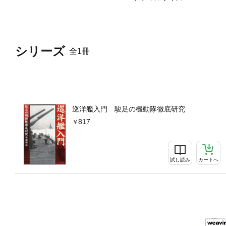
シリーズ
全1冊
巡洋艦入門 駿足の機動隊徹底研究
817
試し読み
カートへ