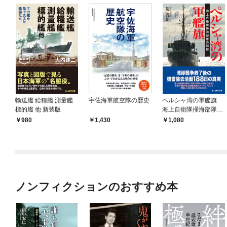
輸送艦 給糧艦 測量艦
宇佐海軍航空隊の歴史
ペルシャ湾の軍艦旗
標的艦 他 新装版
海上自衛隊掃海部隊の
記録
980
1,430
1,080
ノンフィクションのおすすめ本