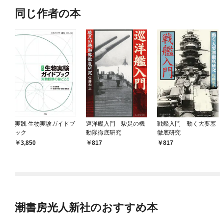
同じ作者の本
実践 生物実験ガイドブ
巡洋艦入門 駿足の機
戦艦入門 動く大要塞
ック
動隊徹底研究
徹底研究
3,850
817
817
潮書房光人新社のおすすめ本