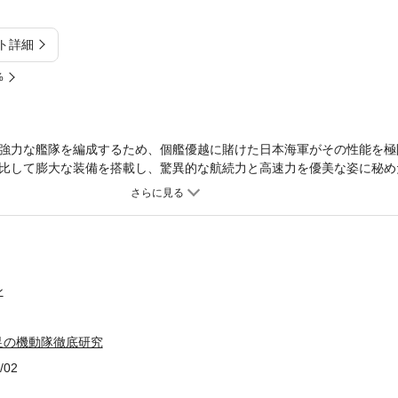
ト詳細
%
強力な艦隊を編成するため、個艦優越に賭けた日本海軍がその性能を極
比して膨大な装備を搭載し、驚異的な航続力と高速力を優美な姿に秘め
での全てを、写真・図版二百点と共にビジュアルに詳解。
ン
足の機動隊徹底研究
/02