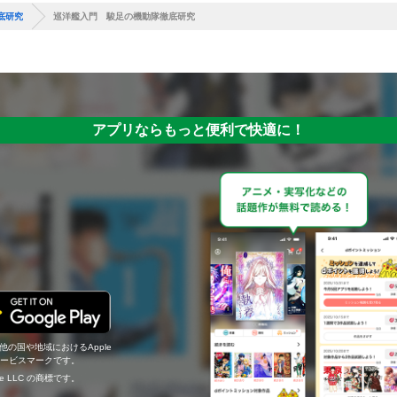
底研究
巡洋艦入門 駿足の機動隊徹底研究
アプリならもっと便利で快適に！
の他の国や地域におけるApple
c.のサービスマークです。
ogle LLC の商標です。