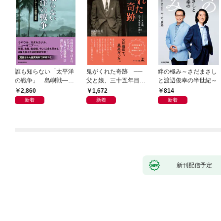
誰も知らない「太平洋
鬼がくれた奇跡 ──
絆の極み～さだまさし
の戦争」 島嶼戦――
父と娘、三十五年目の
と渡辺俊幸の半世紀～
マッカーサーとの激闘
赦し
2,860
1,672
814
の真実
新着
新着
新着
新刊配信予定