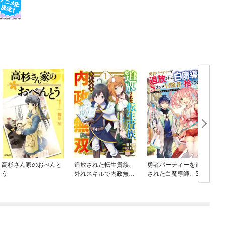
高杉さん家のおべんと
追放された転生貴族、
勇者パーティーを追放
う
外れスキルで内政無双
された白魔導師、Sラ
～気ままに領地運営す
ンク冒険者に拾われる
るはずが、スキル『ガ
～この白魔導師が規格
チャ』のお陰で最強領
外すぎる～（コミッ
地を作り上げてしまっ
ク）
た～