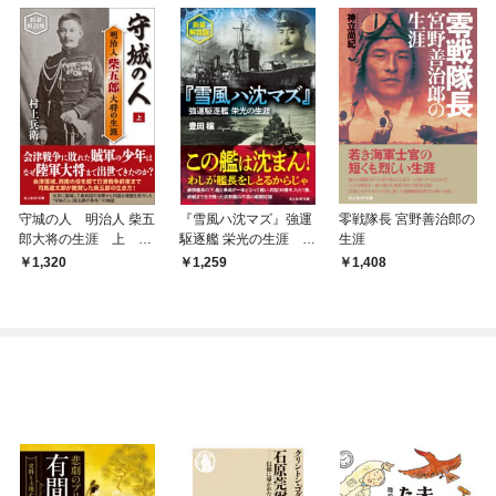
守城の人 明治人 柴五
『雪風ハ沈マズ』強運
零戦隊長 宮野善治郎の
郎大将の生涯 上 新
駆逐艦 栄光の生涯 新
生涯
装解説版
装解説版
1,320
1,259
1,408