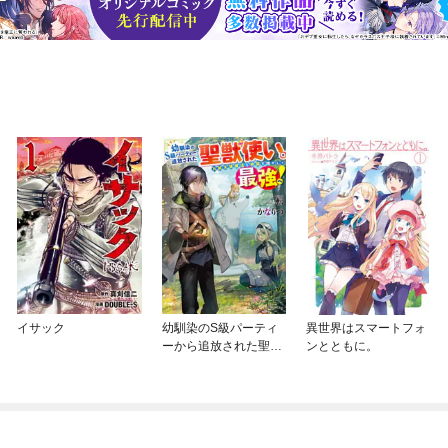
イサック
幼馴染のS級パーティ
異世界はスマートフォ
ーから追放された聖獣
ンとともに。
使い。万能支援魔法と
仲間を増やして最強
へ！