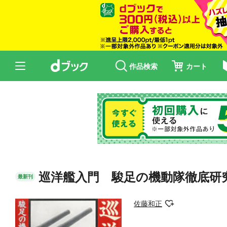
作品検索
カート
巡洋艦入門 駿足の機動隊徹底研
最新刊
佐藤和正