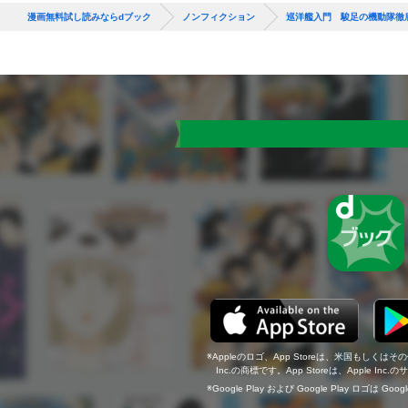
漫画無料試し読みならdブック
ノンフィクション
巡洋艦入門 駿足の機動隊徹
Appleのロゴ、App Storeは、米国もしくはそ
Inc.の商標です。App Storeは、Apple In
Google Play および Google Play ロゴは Go