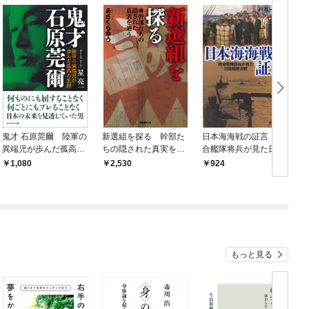
鬼才 石原莞爾 陸軍の
新選組を探る 幹部た
日本海海戦の証言 聯
異端児が歩んだ孤高の
ちの隠された真実を追
合艦隊将兵が見た日露
1
生涯
う
艦隊決戦
1,080
2,530
924
もっと見る