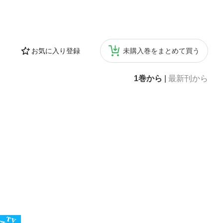
お気に入り登録
未購入巻をまとめて買う
1巻から
|
最新刊から