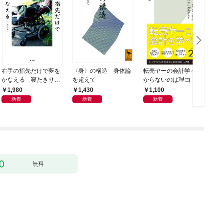
右手の指先だけで夢を
〈身〉の構造 身体論
転売ヤーの会計学～儲
かなえる 寝たきり系
を超えて
からないのは理由（わ
男子ウッディの日々
け）がある～
1,980
1,430
1,100
新着
新着
新着
無料