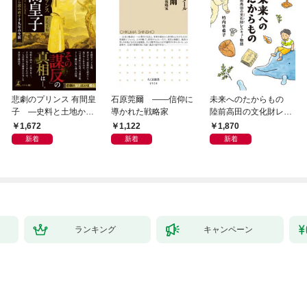
悲劇のプリンス 有間皇
石原莞爾 ――信仰に
未来へのたからもの
子 ―史料と土地から
導かれた戦略家
陸前高田の文化財レス
読み直す十九年の生涯
キュー物語
1,672
1,122
1,870
新着
新着
新着
ランキング
キャンペーン