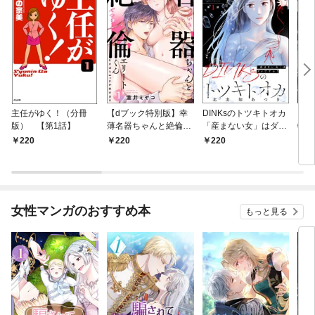
主任がゆく！（分冊
【dブック特別版】幸
DINKsのトツキトオカ
【d
版） 【第1話】
薄名器ちゃんと絶倫エ
「産まない女」はダメ
物伯
リートくん むさぼりエ
ですか？（分冊版）
嬢は
220
220
220
2
ッチが甘すぎる（分冊
【第1話】
（分
版） 【第1話】
話】
女性マンガのおすすめ本
もっと見る