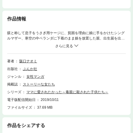
作品情報
躾と称して息子をうさぎ用ケージに、貧困を理由に娘に手をかけたシング
ルマザー、寒空の中ベランダに下着のまま娘を放置した親、出生届を出さ
ず出産を重ね、遊び歩く母親など、身勝手な親の犠牲になった子供たちを
描く、本当にあった虐待事件を元にした5作品！ ●収録作品『鬼親』『娘
のために…』『ママに愛されたかった』『闇の中の子供たち』『叫び～届
かぬ思い～』※この作品に収録されている『ママに愛されたかった』は、
著者
阪口ナオミ
配信済みの『踏みにじられた命～2009年西淀川区女児虐待死事件～』を改
出版社
ぶんか社
題した作品です。重複購入にご注意下さい。
ジャンル
女性マンガ
掲載誌
ストーリーな女たち
シリーズ
ママに愛されたかった～毒親に殺された子供たち～
電子版配信開始日
2019/10/11
ファイルサイズ
37.69 MB
作品をシェアする