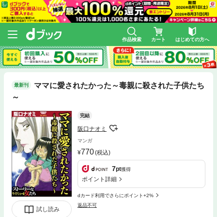
作品検索
カート
はじめての方へ
ママに愛されたかった～毒親に殺された子供たち
最新刊
～
完結
阪口ナオミ
マンガ
770
(税込)
7
pt
獲得
ポイント詳細
dカード利用でさらにポイント+2%
返品不可
試し読み