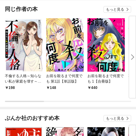
てく
OMI
同じ作者の本
もっと見る
不倫する人格～知らな
お前を殺るまで何度で
お前を殺るまで何度で
不倫
い私が家庭を壊す～
も 第1話【単話版】
も 1【合冊版】
い私
【短編】1
（上
198
148
440
8
ぶんか社のおすすめ本
もっと見る