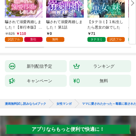
騙されて溺愛再婚しま
騙されて溺愛再婚しま
【タテヨミ】1.転生し
【タ
した！【単行本版】 1
した！ 第1話
たら悪女の妹でした
の私
巻
825
110
0
71
7
試読フル
割引
無料
タテヨミ
試読フル
タ
新刊配信予定
ランキング
キャンペーン
無料
漫画無料試し読みならdブック
女性マンガ
ママに愛されたかった～毒親に殺され
アプリならもっと便利で快適に！