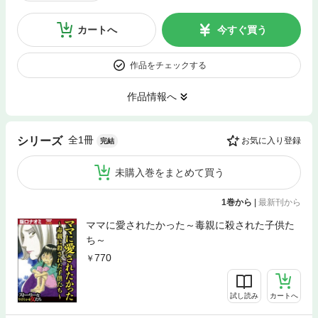
カートへ
今すぐ買う
作品をチェックする
作品情報へ
全1冊
シリーズ
お気に入り登録
完結
未購入巻をまとめて買う
1巻から
|
最新刊から
ママに愛されたかった～毒親に殺された子供た
ち～
770
試し読み
カートへ