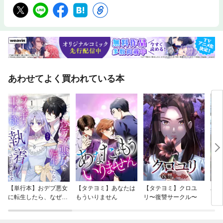
あわせてよく買われている本
【単行本】おデブ悪女
【タテヨミ】あなたは
【タテヨミ】クロユ
バッ
に転生したら、なぜか
もういりません
リ〜復讐サークル〜
ロイ
ラスボス王子様に執着
今世
されています
りが