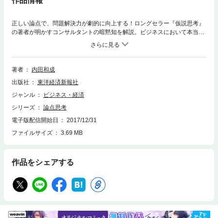
作品情報
正しい論点で、問題解決力が劇的に向上する！ロングセラー『仮説思考』
の著者が明かすコンサルタントの暗黙知を解説。ビジネスにおいて本当に
大事なことは、やらないことを決めることだ。企業は数え切れないほど多
くの問題を抱えていて、それらをすべて解決しようと思っても、時間もな
ければ人も足りない。仕事には期限がある。こなすことのできる工数も限
られている。その中で解くべき問題を設定し、選択し、それに取り組み、
著者
内田和成
成果をあげなければならない。成果をあげるには真の問題を選びとること
出版社
東洋経済新報社
が大切だ。 この真の問題を著者が25年間勤めたボストンコンサルティン
ググループでは「論点」と呼ぶ。そして、論点を設定するという、問題解
ジャンル
ビジネス・経済
決の最上流に当たるプロセスが「論点思考」である。論点を設定すること
シリーズ
論点思考
により、考えるべきことが絞られ、問題解決のスピードは上がり、解決策
を実行したときの効果も高くなる。成果を出すには、「正しい答え」でな
電子版配信開始日
2017/12/31
く、「正しい問い」「解くべき問題」＝論点が重要となる。「間違った問
ファイルサイズ
3.69 MB
い・問題」に取り組むことは大いなる「時間のムダ」であるという。
作品をシェアする