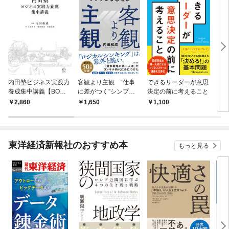
内田塾ビジネス実践力
客観より主観 “仕事
できるリーダーが意思
アウ
養成集中講義【BOW B
に差がつく”シンプル
決定の前に考えること
OOKS038】
な思考法
2,860
1,650
1,100
1,
東洋経済新報社のおすすめ本
もっと見る