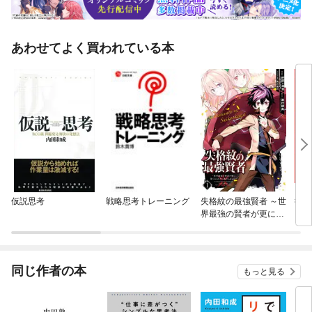
あわせてよく買われている本
仮説思考
戦略思考トレーニング
失格紋の最強賢者 ～世
彼女
界最強の賢者が更に強
くなるために転生しま
した～
同じ作者の本
もっと見る