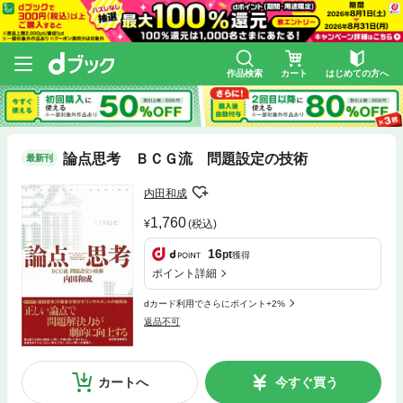
作品検索
カート
はじめての方へ
論点思考 ＢＣＧ流 問題設定の技術
最新刊
内田和成
1,760
(税込)
16
pt
獲得
ポイント詳細
dカード利用でさらにポイント+2%
返品不可
カートへ
今すぐ買う