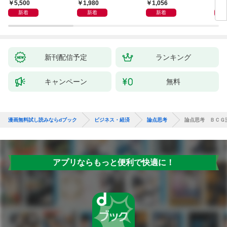
よう
化」が街を壊す
爆速
5,500
1,980
1,056
2,
新着
新着
新着
新刊配信予定
ランキング
キャンペーン
無料
漫画無料試し読みならdブック
ビジネス・経済
論点思考
論点思考 ＢＣＧ
アプリならもっと便利で快適に！