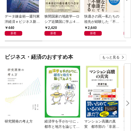
データ錬金術―週刊東
狭間国家の地政学―ロ
快適さの罠―私たちの
石橋
洋経済ｅビジネス新書
シア近隣国に学ぶ４つ
祖先が経験した「不快
―大
Ｎo.493
の生き残り戦略
さ」が人生を充実させ
９）
440
2,420
2,640
2
る
２０
新着
新着
新着
ビジネス・経済のおすすめ本
もっと見る
研究開発の考え方
経済学を手がかりに，
マンション高騰の真
Cla
都市と地方を論じてみ
実 都市部の「非居住
用術