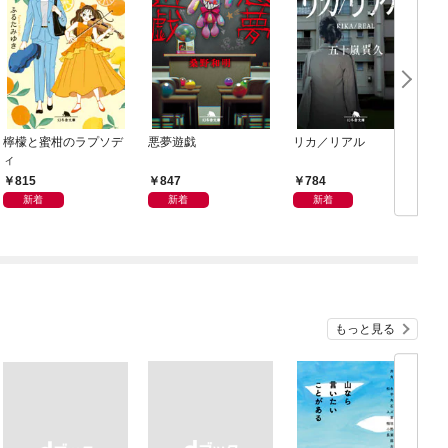
檸檬と蜜柑のラプソデ
悪夢遊戯
リカ／リアル
ィ
815
847
784
新着
新着
新着
もっと見る