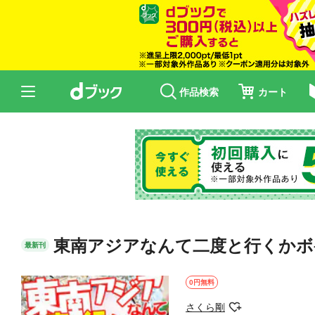
作品検索
カート
東南アジアなんて二度と行くかボ
最新刊
0円無料
さくら剛