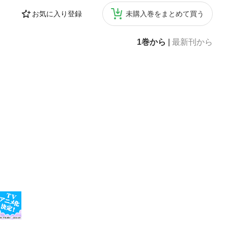
お気に入り登録
未購入巻をまとめて買う
1巻から
|
最新刊から