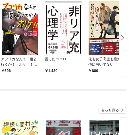
アフリカなんて二度と
困ったココロ
俺も女子高生も絶対探
行くか！ ボケ！！
偵に向いてない
……でも、愛してる
596
1,430
880
(涙)。
もっと見る