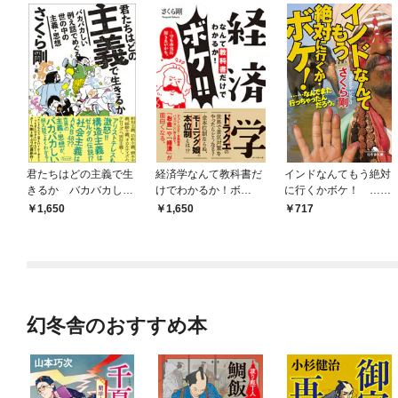
君たちはどの主義で生
経済学なんて教科書だ
インドなんてもう絶対
きるか バカバカしい
けでわかるか！ボ
に行くかボケ！ ……
例え話でめぐる世の中
ケ！！…でも本当は知
なんでまた行っちゃっ
1,650
1,650
717
の主義・思想
りたいかも。
たんだろう。
幻冬舎のおすすめ本