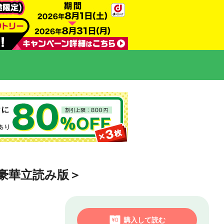
豪華立読み版＞
購入して読む