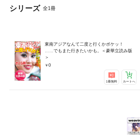
シリーズ
全1冊
東南アジアなんて二度と行くかボケッ！
……でもまた行きたいかも。＜豪華立読み版
＞
0
1冊無料
カートへ