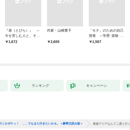
『扉（とびら）』 ～
作家・山崎豊子
「モテ」のための自己
今を苦しむ人と、その
啓発 ～学歴･資格･音
ご家族、そして「あな
楽･スポーツ･身長･整
￥1,672
￥2,600
￥1,567
た」へ～
形･美容･ダイエット･
ファッション～
ランキング
キャンペーン
行くかボケッ！ ……でもまた行きたいかも。＜豪華立読み版＞
東南アジアなんて二度と行