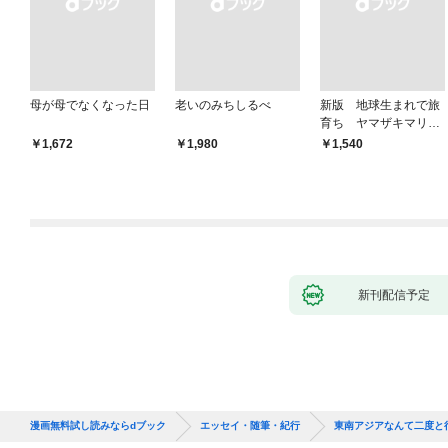
母が母でなくなった日
老いのみちしるべ
新版 地球生まれで旅
育ち ヤマザキマリ流
人生論
￥1,672
￥1,980
￥1,540
新刊配信予定
漫画無料試し読みならdブック
エッセイ・随筆・紀行
東南アジアなんて二度と