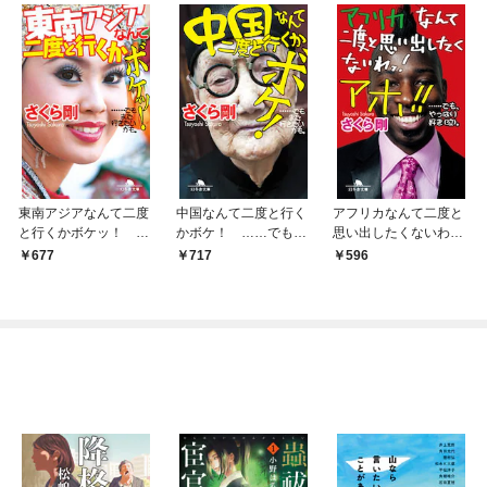
東南アジアなんて二度
中国なんて二度と行く
アフリカなんて二度と
と行くかボケッ！
かボケ！ ……でもま
思い出したくないわ
……でもまた行きたい
た行きたいかも。
っ！ アホ！！ ……で
677
717
596
かも。
も、やっぱり好き
（泣）。