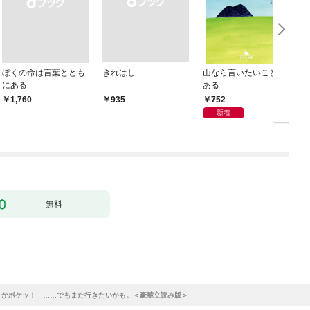
ぼくの命は言葉ととも
きれはし
山なら言いたいことが
にある
ある
752
￥1,760
￥935
新着
無料
くかボケッ！ ……でもまた行きたいかも。＜豪華立読み版＞