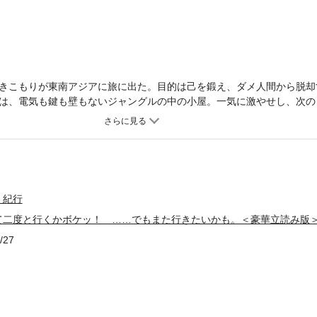
きこもりが東南アジアに旅に出た。目的は己を鍛え、ダメ人間から脱却
は、電気も鍵も壁もないジャングルの中の小屋。一気に激やせし、次の
でボロボロにされ、ベトナムでは肺炎で入院。でも旅は続く……。残念
文庫『東南アジアなんて二度と行くかボケッ！ ……でもまた行きたいか
収録した＜豪華立読み版＞です。全編を収録した製品版も、ぜひ各電子
・紀行
て二度と行くかボケッ！ ……でもまた行きたいかも。＜豪華立読み版
/27