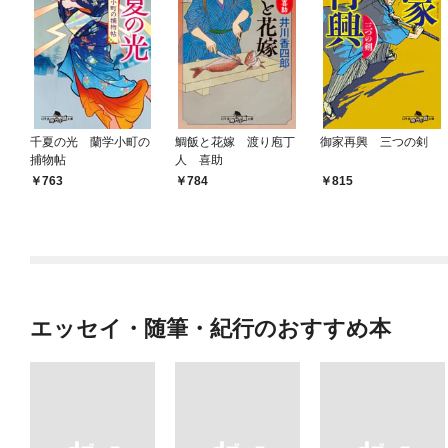
千夏の光 蘭学小町の
鯛飯と花嫁 渡り庖丁
御家再興 三つの剣
捕物帖
人 喜助
763
784
815
エッセイ・随筆・紀行のおすすめ本