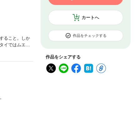
カートへ
作品をチェックする
すること。しか
タイではムエタ
なへたれの爆笑
作品をシェアする
も。』の全340
書店でご購入下さ
＞