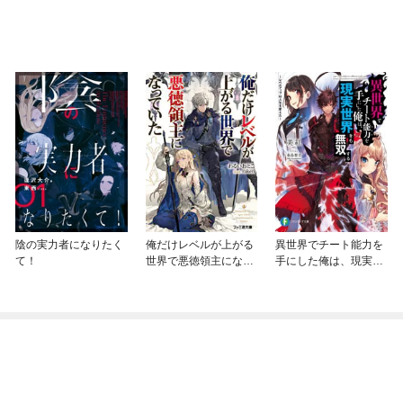
陰の実力者になりたく
俺だけレベルが上がる
異世界でチート能力を
て！
世界で悪徳領主になっ
手にした俺は、現実世
ていた
界をも無双する