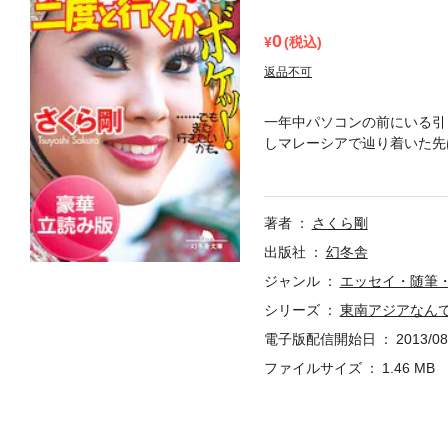
0
(税込)
返品不可
一年中パソコンの前にいる引
しマレーシアで辿り着いた先
イファイターにつかまりジム
旅行記。本ファイルは幻冬舎
ページのうち43ページ分を
著者
さくら剛
い。
出版社
幻冬舎
ジャンル
エッセイ・随筆
シリーズ
東南アジアなん
電子版配信開始日
2013/08
ファイルサイズ
1.46 MB