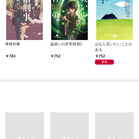
降格刑事
蟲祓いの宦官師弟1
山なら言いたいことが
ある
752
784
752
新着