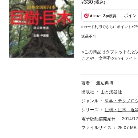
330
(税込)
ポイン
3
pt
獲得
dカード利用でさらにポイント+2
返品不可
※この商品はタブレットなど
ことや、文字列のハイライト
国編 112本」は、1999
地域毎に分冊（北海道・東北編
電子化しました。 記載内容
著者
渡辺典博
尚、電子化までに倒壊が確認
ートル以上を目安に全国の巨
出版社
山と溪谷社
なる木が多いイチョウなど、
ジャンル
科学・テクノロ
シリーズ
巨樹・巨木 近畿
電子版配信開始日
2014/12
ファイルサイズ
25.07 MB