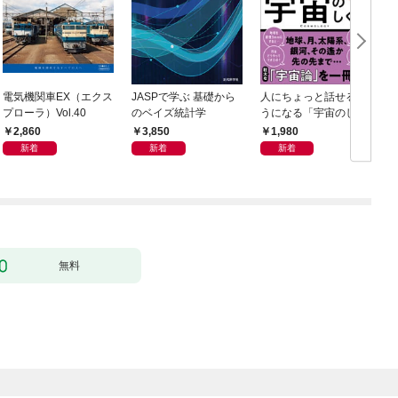
電気機関車EX（エクス
JASPで学ぶ 基礎から
人にちょっと話せるよ
S
プローラ）Vol.40
のベイズ統計学
うになる「宇宙のしく
み」
2,860
3,850
1,980
新着
新着
新着
無料