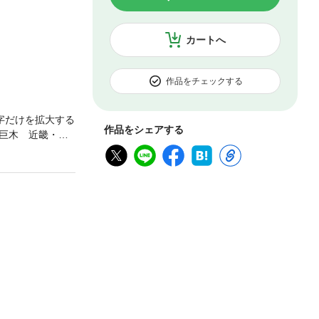
カートへ
作品をチェックする
字だけを拡大する
作品をシェアする
巨木 近畿・中
200円）を５つの
州編121本）して
れております。
置で幹周りが3メ
、信仰の対象と
ど。