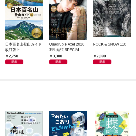
日本百名山登山ガイド
Quadruple Axel 2026
ROCK & SNOW 110
改訂版上
羽生結弦 SPECIAL
2,750
3,300
2,090
新着
新着
新着