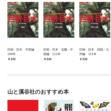
巨樹・巨木 中部編
巨樹・巨木 近畿・中
巨樹・巨木 四国・九
168本
国編 112本
州編 121本
330
330
330
山と溪谷社のおすすめ本