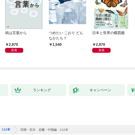
病は言葉から
つめたい こおり どん
日本と世界の蝶図鑑
なかたち？
2,970
2,970
1,540
新着
新着
ランキング
キャンペーン
112本
巨樹・巨木 近畿・中国編 112本