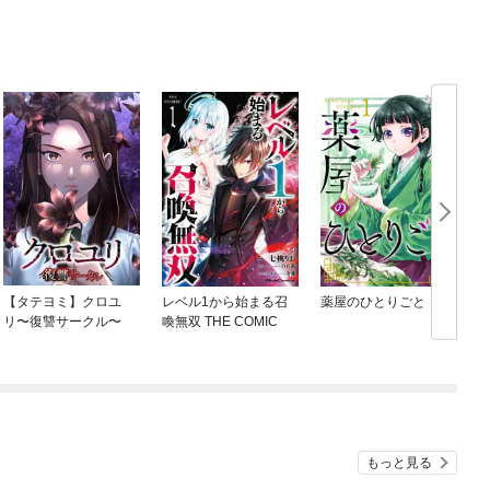
【タテヨミ】クロユ
レベル1から始まる召
薬屋のひとりごと
リ〜復讐サークル〜
喚無双 THE COMIC
もっと見る