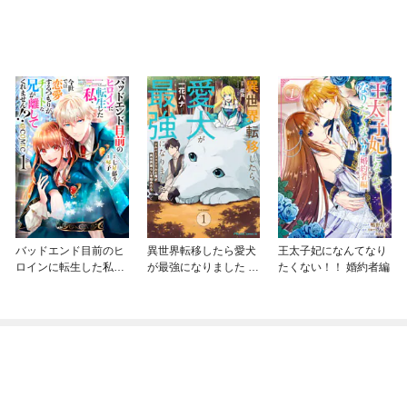
バッドエンド目前のヒ
異世界転移したら愛犬
王太子妃になんてなり
ロインに転生した私、
が最強になりました ～
たくない！！ 婚約者編
今世では恋愛するつも
シルバーフェンリルと
りがチートな兄が離し
俺が異世界暮らしを始
てくれません！？@C
めたら～ THE COMIC
OMIC