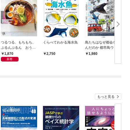
つるつる、もちもち、
くらべてわかる海水魚
鳥たちはなぜ都会を選
ぷるんぷるん おうち
んだのか 都市鳥ウォッ
で楽しむ韓国麺レシピ
チング図鑑
1,870
2,750
1,980
新着
もっと見る