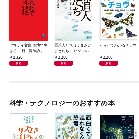
ヤマケイ文庫 荒地で生
羆追人たち（くまおい
くらべてわかるチョウ
きる 「新・冒険論」改
びとたち） ヒグマの虜
訂
になった10人
1,320
2,200
2,200
新着
新着
新着
科学・テクノロジーのおすすめ本