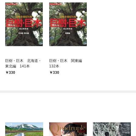
巨樹・巨木 北海道・
巨樹・巨木 関東編
東北編 141本
132本
330
330