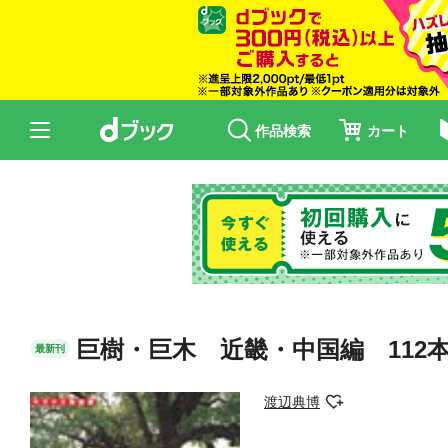
作品検索
カート
巨樹・巨木 近畿・中国編 112
最新刊
渡辺典博