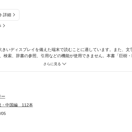
ト詳細
%
大きいディスプレイを備えた端末で読むことに適しています。また、文
、検索、辞書の参照、引用などの機能が使用できません。本書「巨樹・
年に刊行したヤマケイ情報箱「巨樹・巨木 日本全国674本」（本体価格3,
141本、関東編132本、中部編168本、近畿・中国編112本、四国・九
は、1999年刊行当時の情報になりますので地名等は変更前のまま掲載さ
できたものについては、情報を追記しました。 地上約1.3メートルの位
樹を紹介。名木の多い桜、樹齢の長い杉、とりわけ大きくなるクスノキ
77種類の樹木を収録。掲載項目は、樹種、樹高と幹周り、推定樹齢な
ジー
・中国編 112本
/05