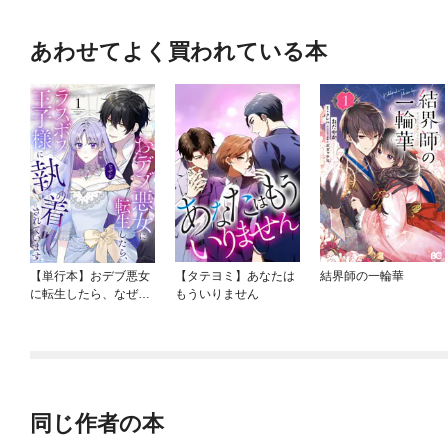
あわせてよく買われている本
【単行本】おデブ悪女
【タテヨミ】あなたは
結界師の一輪華
に転生したら、なぜか
もういりません
ラスボス王子様に執着
されています
同じ作者の本