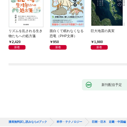
リズムを乱される生き
面白くて眠れなくなる
巨大地震の真実
物たちへの処方箋
恐竜（PHP文庫）
2,420
950
1,980
新着
新着
新着
新刊配信予定
漫画無料試し読みならdブック
科学・テクノロジー
巨樹・巨木 近畿・中国編 