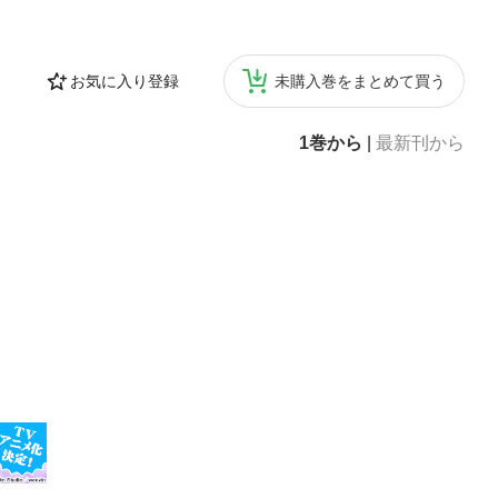
お気に入り登録
未購入巻をまとめて買う
1巻から
|
最新刊から