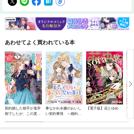
あわせてよく買われている本
契約婚した相手が鬼宰
事なかれ令嬢のおいし
【電子版】花とゆめ
憧れ
相でしたが、この度宰
い契約事情 ～婚約破
婚の
相室専任補佐官に任命
棄をされたら、王太子
日婚
された地味文官（変装
殿下とごはん屋をする
しま
中）は私です。 分冊
ことになりました！？