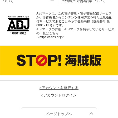
ついて
の情報の外部送信について
ABJマークは、この電子書店・電子書籍配信サービス
が、著作権者からコンテンツ使用許諾を得た正規版配
信サービスであることを示す登録商標（登録番号 第
6091713号）です。
ABJマークの詳細、ABJマークを掲示しているサービス
の一覧はこちら
→
https://aebs.or.jp/
dアカウントを発行する
dアカウントログイン
ページトップへ