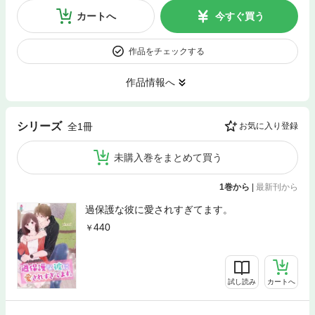
カートへ
今すぐ買う
作品をチェックする
作品情報へ
シリーズ
全1冊
お気に入り登録
未購入巻をまとめて買う
1巻から
|
最新刊から
過保護な彼に愛されすぎてます。
440
試し読み
カートへ