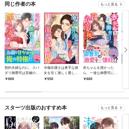
版
～ 連載版
同じ作者の本
もっと見る
契約夫婦なのに、スパ
冷徹弁護士は奥手な彼
赤ちゃんを授かった
囚わ
ダリ御曹司は至極の愛
女を甘く激しく愛し倒
ら、一途な御曹司に執
甘い
を注ぎ続ける
す
着溺愛されました
660
550
660
4
スターツ出版のおすすめ本
もっと見る