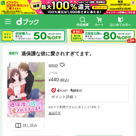
作品検索
カート
はじめての方へ
過保護な彼に愛されすぎてます。
最新刊
pinori
ノベル
440
(税込)
4
pt
獲得
ポイント詳細
dカード利用でさらにポイント+2%
返品不可
試し読み