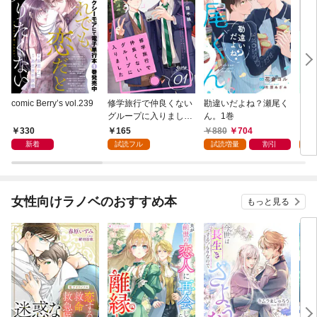
comic Berry’s vol.239
修学旅行で仲良くない
勘違いだよね？瀬尾く
フミ
グループに入りました
ん。1巻
レ済
【単話版】1巻
版】
330
165
880
704
1
新着
試読フル
試読増量
割引
試
女性向けラノベのおすすめ本
もっと見る