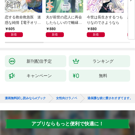
恋する救命救急医 迷
夫が前世の恋人に再会
今世は長生きするつも
話し
惑な純情【電子オリジ
したらしいので離縁し
りなのでさようなら
でし
ナル】
ます
605
880
880
1,
新着
新着
新着
新刊配信予定
ランキング
キャンペーン
無料
漫画無料試し読みならdブック
女性向けラノベ
過保護な彼に愛されすぎてます。
アプリならもっと便利で快適に！