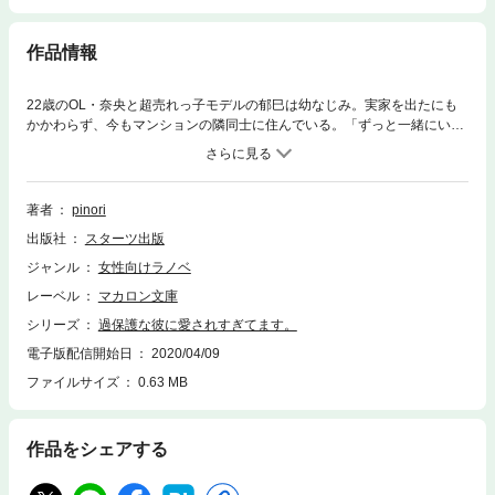
作品情報
22歳のOL・奈央と超売れっ子モデルの郁巳は幼なじみ。実家を出たにも
かかわらず、今もマンションの隣同士に住んでいる。「ずっと一緒にい
よ」――付き合っているわけではないのに、毎日家に遊びにきたり、ご飯
を作ったりと、郁巳は奈央に過保護すぎる愛情を見せていた…。そんな郁
巳に不安を感じることもあるものの、奈央は過去にトラウマを抱える郁巳
を切り捨てられない。しかしある日、郁巳のファンが奈央に襲いかかる事
著者
pinori
件が。郁巳に助けられて事なきを得たけれど、この出来事をきっかけに、
出版社
スターツ出版
奈央の郁巳への気持ちに変化が現れて…。好きすぎると、縛りたくなる…
純愛!?ストーリー！
ジャンル
女性向けラノベ
レーベル
マカロン文庫
シリーズ
過保護な彼に愛されすぎてます。
電子版配信開始日
2020/04/09
ファイルサイズ
0.63 MB
作品をシェアする