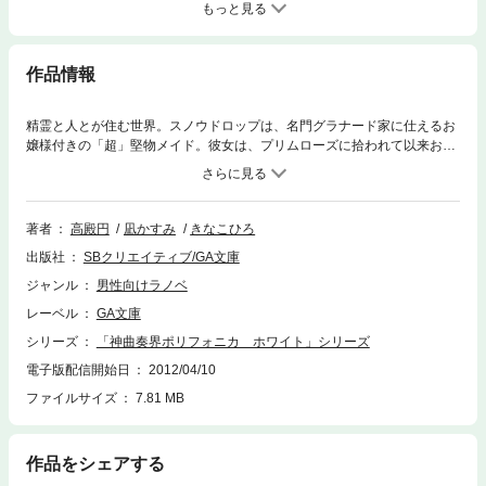
もっと見る
作品情報
精霊と人とが住む世界。スノウドロップは、名門グラナード家に仕えるお
嬢様付きの「超」堅物メイド。彼女は、プリムローズに拾われて以来お嬢
様一筋に生きてきた。ある日、年に一度の精霊島にある学校への推薦者を
決めるためのコンクールが開催された。優勝すれば、音楽学院への入学が
許可され、神曲楽士への道が開かれる。幼い頃より音楽の才能に秀でてい
たプリムローズは、見事に優勝を果たし、学院への入学が許可される。お
著者
高殿円
凪かすみ
きなこひろ
嬢様と離ればなれに!? そう思った矢先、一人の精霊がスノウの前に現れ
出版社
SBクリエイティブ/GA文庫
て彼女もまた神曲楽士として学院へ通うこととなったのだが……。スノウ
を待ち受ける運命はいかに!? ※電子版は文庫版と一部異なる場合があり
ジャンル
男性向けラノベ
ますので、あらかじめご了承ください。
レーベル
GA文庫
シリーズ
「神曲奏界ポリフォニカ ホワイト」シリーズ
電子版配信開始日
2012/04/10
ファイルサイズ
7.81 MB
作品をシェアする