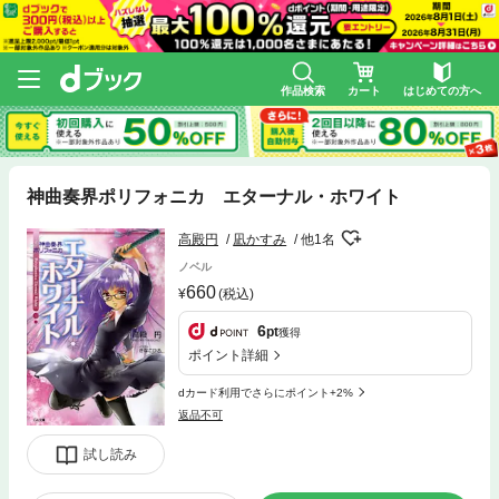
作品検索
カート
はじめての方へ
神曲奏界ポリフォニカ エターナル・ホワイト
高殿円
凪かすみ
他1名
ノベル
660
(税込)
6
pt
獲得
ポイント詳細
dカード利用でさらにポイント+2%
返品不可
試し読み