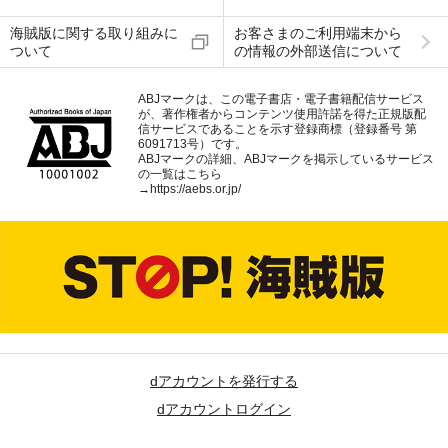
海賊版に関する取り組みに
お客さまのご利用端末から
ついて
の情報の外部送信について
ABJマークは、この電子書店・電子書籍配信サービス
が、著作権者からコンテンツ使用許諾を得た正規版配
信サービスであることを示す登録商標（登録番号 第
6091713号）です。
ABJマークの詳細、ABJマークを掲示しているサービス
の一覧はこちら
→
https://aebs.or.jp/
dアカウントを発行する
dアカウントログイン