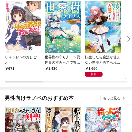
りゅうおうのおしご
世界樹の守り人 〜異
転生したら魔法が使え
エロ
と！
世界のすみっこで豊か
ない無能と捨てられた
は、
な国づくり〜
けど、魔力が規格外に
と全
1,650
8
671
1,430
万能でした
子Ｓ
新着
男性向けラノベのおすすめ本
もっと見る