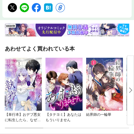
あわせてよく買われている本
【単行本】おデブ悪女
【タテヨミ】あなたは
結界師の一輪華
バッ
に転生したら、なぜか
もういりません
ロイ
ラスボス王子様に執着
今世
されています
りが