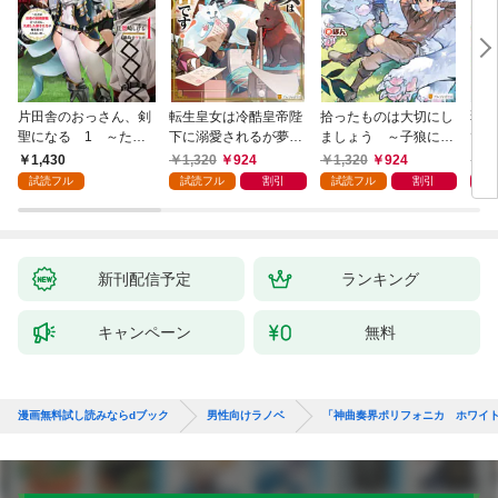
片田舎のおっさん、剣
転生皇女は冷酷皇帝陛
拾ったものは大切にし
弱小
聖になる 1 ～ただ
下に溺愛されるが夢は
ましょう ～子狼に気
てし
の田舎の剣術師範だっ
冒険者です！
に入られた男の転移物
～！
1,430
1,320
924
1,320
924
1,
たのに、大成した弟子
語～
試読フル
試読フル
割引
試読フル
割引
たちが俺を放ってくれ
ない件～
新刊配信予定
ランキング
キャンペーン
無料
漫画無料試し読みならdブック
男性向けラノベ
「神曲奏界ポリフォニカ ホワイ