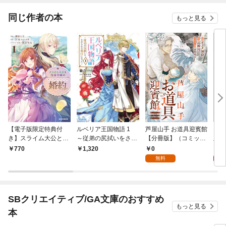
てく
OMI
同じ作者の本
もっと見る
【電子版限定特典付
ルベリア王国物語 1
芦屋山手 お道具迎賓館
カミ
き】スライム大公と没
～従弟の尻拭いをさせ
【分冊版】（コミッ
版〉
落令嬢のあんがい幸せ
られる羽目になった～
ク） １話
0
1,
770
1,320
な婚約1
無料
SBクリエイティブ/GA文庫のおすすめ
もっと見る
本