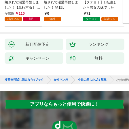
騙されて溺愛再婚しま
騙されて溺愛再婚しま
【タテヨミ】1.転生し
【タ
した！【単行本版】 1
した！ 第1話
たら悪女の妹でした
の私
巻
825
110
0
71
7
試読フル
割引
無料
タテヨミ
試読フル
タ
新刊配信予定
ランキング
キャンペーン
無料
漫画無料試し読みならdブック
女性マンガ
小姑の愛したゴミ屋敷
小姑の愛
アプリならもっと便利で快適に！