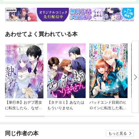
あわせてよく買われている本
【単行本】おデブ悪女
【タテヨミ】あなたは
バッドエンド目前のヒ
【タ
に転生したら、なぜか
もういりません
ロインに転生した私、
リ〜
ラスボス王子様に執着
今世では恋愛するつも
されています
りがチートな兄が離し
てくれません！？@C
OMIC
同じ作者の本
もっと見る