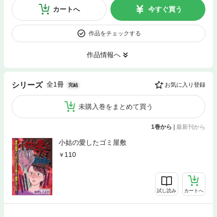
カートへ
今すぐ買う
作品をチェックする
作品情報へ
全1冊
シリーズ
お気に入り登録
完結
未購入巻をまとめて買う
1巻から
|
最新刊から
小姑の愛したゴミ屋敷
110
試し読み
カートへ