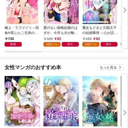
極上・ラブメイト～肉
愛のない政略結婚のは
魔女もどきと欠陥王子
婚約
食H系ふたご兄弟のお
ずが、今宵も夫が離し
の結婚事情 ～心が読め
やし
気にいり～
てくれません～無骨な
ちゃうので、あなたの
器用
748
165
82
165
82
1
将軍は最愛妻に滾る恋
本心なんてお見通しで
た【
新着
試読フル
割引
試読フル
割引
情を注ぐ～【単話売】
す～【単話売】 1話
1話
女性マンガのおすすめ本
もっと見る