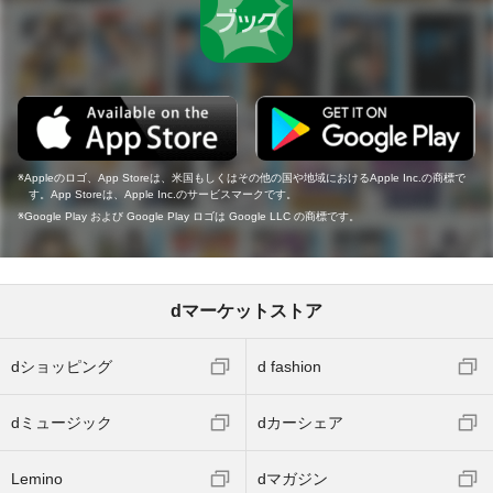
Appleのロゴ、App Storeは、米国もしくはその他の国や地域におけるApple Inc.の商標で
す。App Storeは、Apple Inc.のサービスマークです。
Google Play および Google Play ロゴは Google LLC の商標です。
dマーケットストア
dショッピング
d fashion
dミュージック
dカーシェア
Lemino
dマガジン