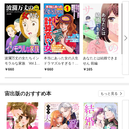
波瀾万丈の女たちイン
本当にあった女の人生
あなたとは結婚できま
ドン
モラルな家族 Vol.10
ドラマズルすぎる！計
せん 前編
が子
6
算高い女 Vol.1
しま
660
660
165
5
宙出版のおすすめ本
もっと見る