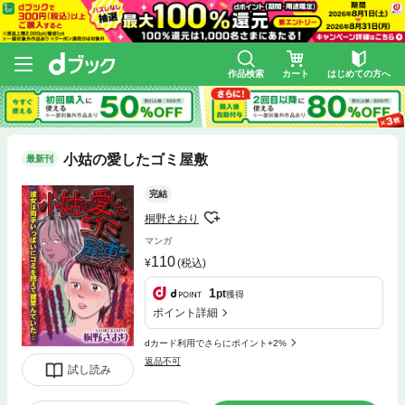
作品検索
カート
はじめての方へ
小姑の愛したゴミ屋敷
最新刊
完結
桐野さおり
マンガ
110
(税込)
1
pt
獲得
ポイント詳細
dカード利用でさらにポイント+2%
返品不可
試し読み