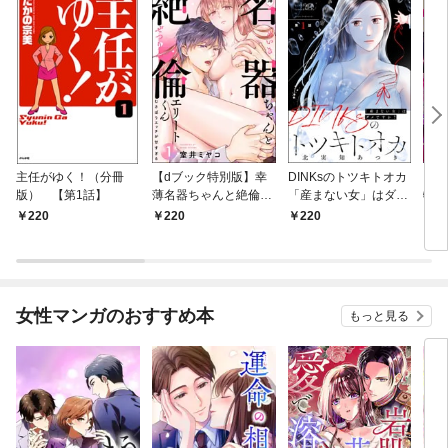
主任がゆく！（分冊
【dブック特別版】幸
DINKsのトツキトオカ
【d
版） 【第1話】
薄名器ちゃんと絶倫エ
「産まない女」はダメ
物伯
リートくん むさぼりエ
ですか？（分冊版）
嬢は
220
220
220
2
ッチが甘すぎる（分冊
【第1話】
（分
版） 【第1話】
話】
女性マンガのおすすめ本
もっと見る