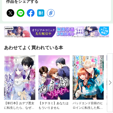
作品をシェアする
あわせてよく買われている本
【単行本】おデブ悪女
【タテヨミ】あなたは
バッドエンド目前のヒ
結界
に転生したら、なぜか
もういりません
ロインに転生した私、
ラスボス王子様に執着
今世では恋愛するつも