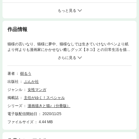
もっと見る
作品情報
猫様の言いなり、猫様に夢中、猫様なしでは生きていけない!!ペンより紙
より何よりも漫画家にかかせない癒しグッズ【ネコ】との日常生活を描い
たモフ萌えエッセイコミック!!猫中毒・猫忠愛・猫中心、三大猫チュー作
家・樹るうが描く、猫まっしぐらコミック！
著者
樹るう
出版社
ぶんか社
ジャンル
女性マンガ
掲載誌
主任がゆく！スペシャル
シリーズ
漫画描きと猫♪（分冊版）
電子版配信開始日
2020/11/25
ファイルサイズ
4.44 MB