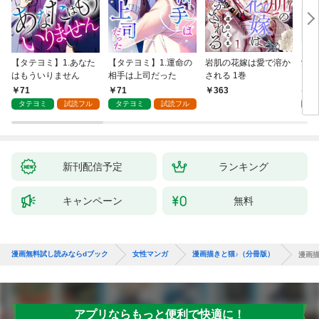
【タテヨミ】1.あなた
【タテヨミ】1.運命の
岩肌の花嫁は愛で溶か
愛し
はもういりません
相手は上司だった
される 1巻
い 
71
71
1
363
タテヨミ
試読フル
タテヨミ
試読フル
試
新刊配信予定
ランキング
キャンペーン
無料
漫画無料試し読みならdブック
女性マンガ
漫画描きと猫♪（分冊版）
漫画描
アプリならもっと便利で快適に！