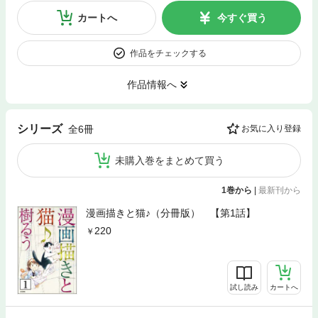
カートへ
今すぐ買う
作品をチェックする
作品情報へ
シリーズ
全6冊
お気に入り登録
未購入巻をまとめて買う
1巻から
|
最新刊から
漫画描きと猫♪（分冊版） 【第1話】
220
試し読み
カートへ