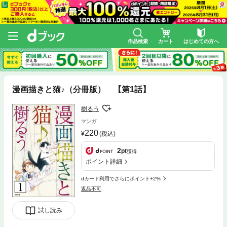
作品検索
カート
はじめての方へ
漫画描きと猫♪（分冊版） 【第1話】
樹るう
マンガ
220
(税込)
2
pt
獲得
ポイント詳細
dカード利用でさらにポイント+2%
返品不可
試し読み