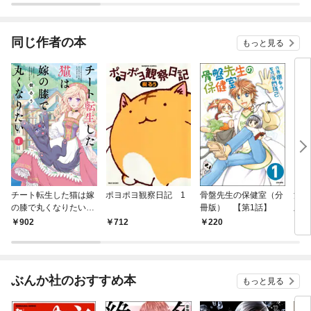
されています
りがチートな兄が離し
てくれません！？@C
OMIC
同じ作者の本
もっと見る
チート転生した猫は嫁
ポヨポヨ観察日記 1
骨盤先生の保健室（分
漫画
の膝で丸くなりたい
冊版） 【第1話】
版）
(1)
902
712
220
2
ぶんか社のおすすめ本
もっと見る