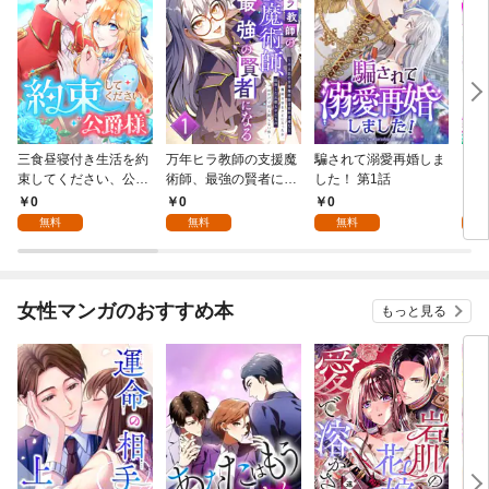
三食昼寝付き生活を約
万年ヒラ教師の支援魔
騙されて溺愛再婚しま
ヒト
束してください、公爵
術師、最強の賢者にな
した！ 第1話
様 1話
る～不人気の支援魔術
0
0
0
0
師は給料泥棒だと魔術
無料
無料
無料
大学をクビになった
が、出世した元教え子
たちのおかげで何も困
らない件～ 第1話
女性マンガのおすすめ本
もっと見る