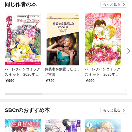
OMI
同じ作者の本
もっと見る
ハーレクインコミック
偽装妻を放置したミラ
ハーレクインコミック
ハー
ス セット 2026年 vo
ノ富豪
ス セット 2026年 vo
ス 
l.803
l.799
l.85
990
740
990
1,
SBCrのおすすめ本
もっと見る