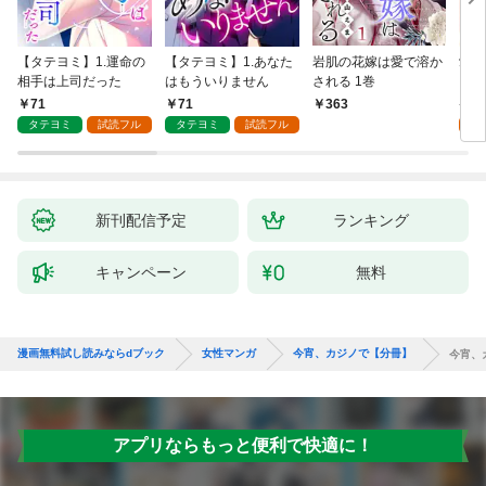
【タテヨミ】1.運命の
【タテヨミ】1.あなた
岩肌の花嫁は愛で溶か
愛し
相手は上司だった
はもういりません
される 1巻
い 
71
71
1
363
タテヨミ
試読フル
タテヨミ
試読フル
試
新刊配信予定
ランキング
キャンペーン
無料
漫画無料試し読みならdブック
女性マンガ
今宵、カジノで【分冊】
今宵、
アプリならもっと便利で快適に！