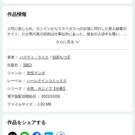
作品情報
上司に命じられ、ロンドンからラスベガスへの出張に同行した新人秘書の
ケイト。だが男の真の目的は仕事以外にあった。彼女の入浴中を襲い、強
引に関係を迫ったのだ。ケイトは必死に抵抗し難を逃れたものの、バスタ
オル１枚でホテルの廊下に閉めだされてしまった。この騒ぎを聞きつけや
って来たホテルのオーナー、ザック・ブードロー。彼は裸同然のケイトに
冷淡な眼差しをくべ言った。「君が売春婦かどうかは問わないでやる。だ
著者
ハイディ・ライス
別府ちづ子
が今すぐホテルから出ていけ――」
出版社
SBCr
ジャンル
女性マンガ
レーベル
ハーレクインコミックス
シリーズ
今宵、カジノで【分冊】
電子版配信開始日
2022/10/28
ファイルサイズ
1.92 MB
作品をシェアする