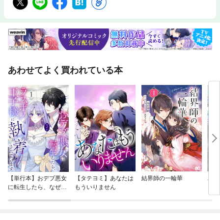
あわせてよく買われている本
【単行本】おデブ悪女
【タテヨミ】あなたは
結界師の一輪華
バッ
に転生したら、なぜか
もういりません
ロイ
ラスボス王子様に執着
今世
されています
りが
てく