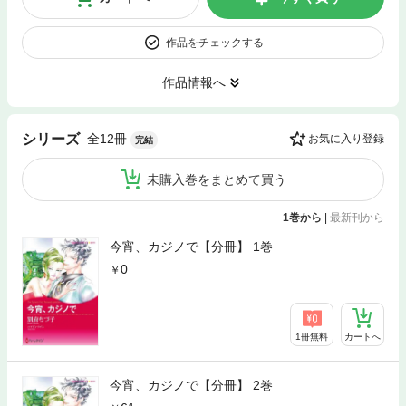
作品をチェックする
作品情報へ
全12冊
シリーズ
お気に入り登録
完結
未購入巻をまとめて買う
1巻から
|
最新刊から
今宵、カジノで【分冊】 1巻
0
1冊無料
カートへ
今宵、カジノで【分冊】 2巻