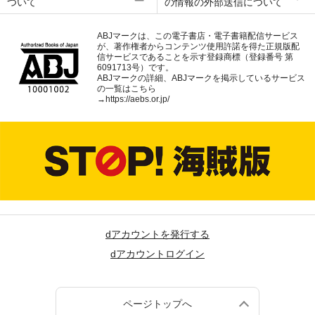
ついて
の情報の外部送信について
ABJマークは、この電子書店・電子書籍配信サービス
が、著作権者からコンテンツ使用許諾を得た正規版配
信サービスであることを示す登録商標（登録番号 第
6091713号）です。
ABJマークの詳細、ABJマークを掲示しているサービス
の一覧はこちら
→
https://aebs.or.jp/
dアカウントを発行する
dアカウントログイン
ページトップへ