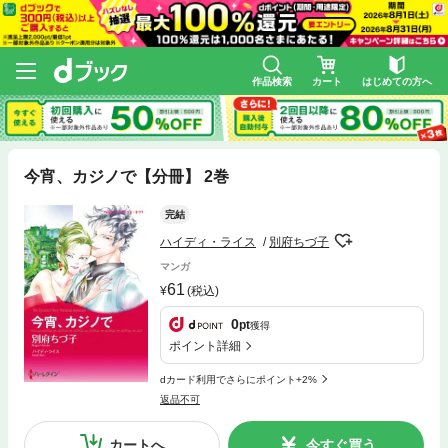
作品検索
カート
はじめての方へ
今宵、カジノで【分冊】 2巻
完結
ハイディ・ライス
別府ちづ子
マンガ
61
(税込)
0
pt
獲得
ポイント詳細
dカード利用でさらにポイント+2%
返品不可
カートへ
今すぐ買う