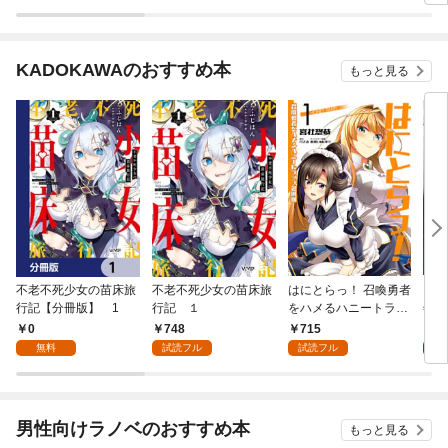
から英雄視されるよう
から英雄視されるよう
定で
になった件（コミッ
になった件（コミッ
ク） 1巻
ク）【分冊版】 1
KADOKAWAのおすすめ本
もっと見る
不老不死少女の苗床旅
不老不死少女の苗床旅
はにとらっ！ 召喚勇者
ダ・
行記【分冊版】 1
行記 １
をハメるハニートラッ
年9
プ包囲網 1
0
748
715
9
無料
試読フル
試読フル
男性向けラノベのおすすめ本
もっと見る