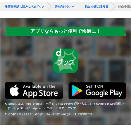
漫画無料試し読みならdブック
男性向けラノベ
純白令嬢の諜報員
純白令嬢
アプリならもっと便利で快適に！
Appleのロゴ、App Storeは、米国もしくはその他の国や地域におけるApple Inc.の商標で
す。App Storeは、Apple Inc.のサービスマークです。
Google Play および Google Play ロゴは Google LLC の商標です。