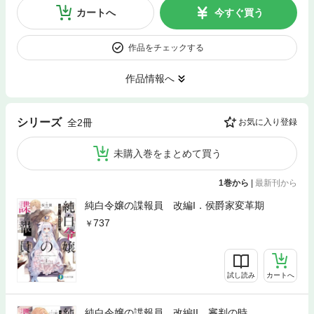
カートへ
今すぐ買う
作品をチェックする
作品情報へ
シリーズ
全2冊
お気に入り登録
未購入巻をまとめて買う
1巻から
|
最新刊から
純白令嬢の諜報員 改編I．侯爵家変革期
737
試し読み
カートへ
純白令嬢の諜報員 改編II．審判の時