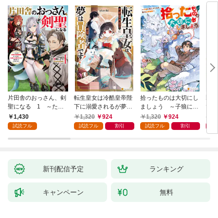
片田舎のおっさん、剣
転生皇女は冷酷皇帝陛
拾ったものは大切にし
弱小
聖になる 1 ～ただ
下に溺愛されるが夢は
ましょう ～子狼に気
てし
の田舎の剣術師範だっ
冒険者です！
に入られた男の転移物
～！
1,430
1,320
924
1,320
924
1,
たのに、大成した弟子
語～
試読フル
試読フル
割引
試読フル
割引
たちが俺を放ってくれ
ない件～
新刊配信予定
ランキング
キャンペーン
無料