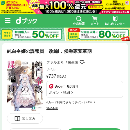
作品検索
カート
はじめての方へ
純白令嬢の諜報員 改編I．侯爵家変革期
ファルまろ
桜生懐
ノベル
737
(税込)
6
pt
獲得
ポイント詳細
dカード利用でさらにポイント+2%
返品不可
試し読み