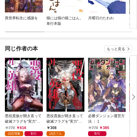
異世界転生に感謝を
猫には猫の猫ごはん。
月曜日のたわわ
ヘル
単行本版
み好
設定
る～
同じ作者の本
もっと見る
悪役貴族が開き直って
悪役貴族が開き直って
必勝ダンジョン運営方
暴虐
破滅フラグを“実力”で
破滅フラグを“実力”で
法 ： 1
演じ
叩き折っていたら、い
叩き折っていたら、い
敵
770
616
308
770
385
8
つの間にかヒロイン達
つの間にかヒロイン達
令嬢
試読増量
割引
試読フル
割引