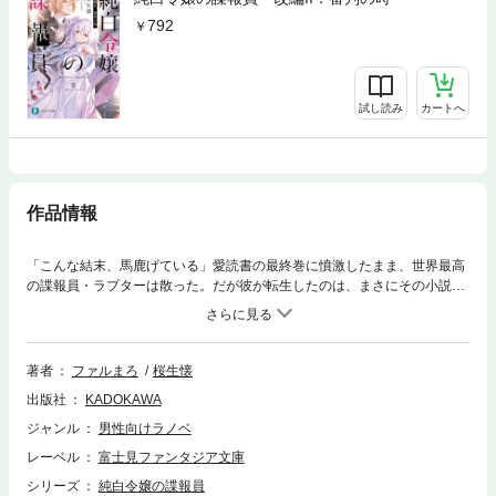
792
試し読み
カートへ
作品情報
「こんな結末、馬鹿げている」愛読書の最終巻に憤激したまま、世界最高
の諜報員・ラプターは散った。だが彼が転生したのは、まさにその小説内
の世界。最愛の令嬢を救うため"最強の読者"は謀略を開始する！
著者
ファルまろ
桜生懐
出版社
KADOKAWA
ジャンル
男性向けラノベ
レーベル
富士見ファンタジア文庫
シリーズ
純白令嬢の諜報員