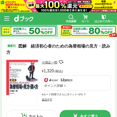
作品検索
カート
はじめての方へ
図解 経済初心者のための為替相場の見方・読み
最新刊
方
小池正一郎
1,320
(税込)
12
pt
獲得
ポイント詳細
dカード利用でさらにポイント+2%
返品不可
カートへ
今すぐ買う