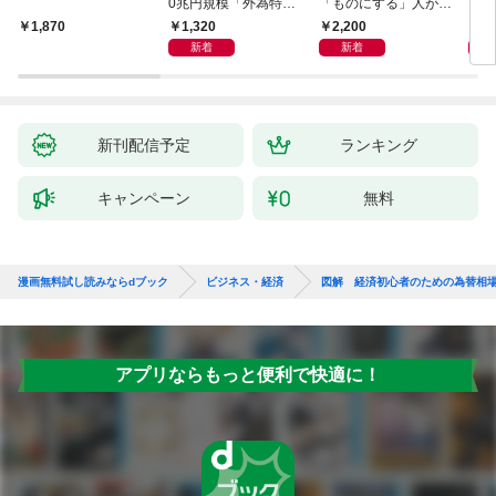
0兆円規模「外為特
「ものにする」人が自
会」が生まれた謎
然とやっている 最小の
1,320
2,200
5,
1,870
インプットで最大の成
新着
新着
果を得る学習法
新刊配信予定
ランキング
キャンペーン
無料
漫画無料試し読みならdブック
ビジネス・経済
図解 経済初心者のための為替相
アプリならもっと便利で快適に！