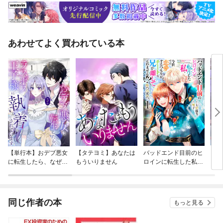
あわせてよく買われている本
【単行本】おデブ悪女
【タテヨミ】あなたは
バッドエンド目前のヒ
【タ
に転生したら、なぜか
もういりません
ロインに転生した私、
リ〜
ラスボス王子様に執着
今世では恋愛するつも
されています
りがチートな兄が離し
てくれません！？@C
OMIC
同じ作者の本
もっと見る