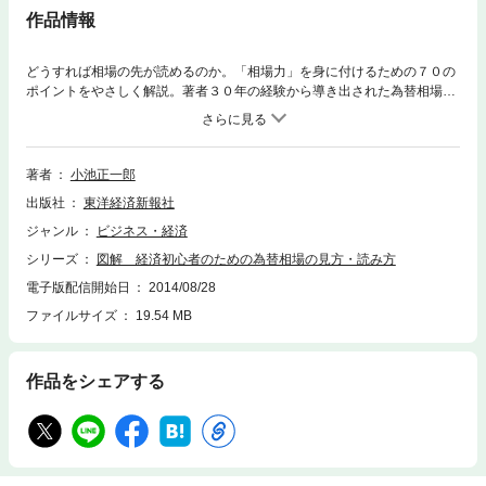
作品情報
どうすれば相場の先が読めるのか。「相場力」を身に付けるための７０の
ポイントをやさしく解説。著者３０年の経験から導き出された為替相場の
先を読む「勘どころ」。【主な内容】第１章 為替相場とは何か第２章
為替市場はどこにある第３章 円相場の流れを知る第４章 ディーラーの
気持ちを感じる第５章 相場を動かす力を知る第６章 為替の情報を読む
第７章 為替市場の声を聞く第８章 相場見通しを考える第９章 「相場
著者
小池正一郎
力」を財産づくりに役立てる第１０章 投資商品の選び方（１）金融商品
出版社
東洋経済新報社
編第１１章 投資商品の選び方（２）相場見通し編
ジャンル
ビジネス・経済
シリーズ
図解 経済初心者のための為替相場の見方・読み方
電子版配信開始日
2014/08/28
ファイルサイズ
19.54 MB
作品をシェアする