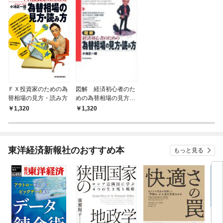
ＦＸ投資家のための為
図解 経済初心者のた
替相場の見方・読み方
めの為替相場の見方・
読み方
1,320
1,320
東洋経済新報社のおすすめ本
もっと見る