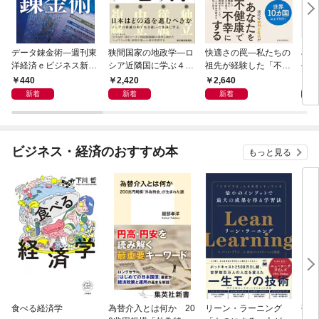
データ錬金術―週刊東
狭間国家の地政学―ロ
快適さの罠―私たちの
石橋
洋経済ｅビジネス新書
シア近隣国に学ぶ４つ
祖先が経験した「不快
―大
Ｎo.493
の生き残り戦略
さ」が人生を充実させ
９）
440
2,420
2,640
2
る
２０
新着
新着
新着
ビジネス・経済のおすすめ本
もっと見る
食べる経済学
為替介入とは何か 20
リーン・ラーニング
研究