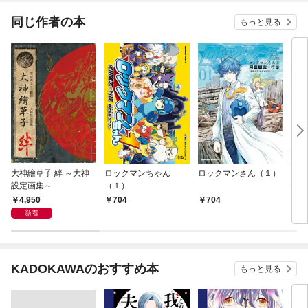
同じ作者の本
もっと見る
大神繪草子 絆 ～大神
ロックマンちゃん
ロックマンさん（１）
スト
設定画集～
（１）
6 
4,950
704
704
3,
新着
KADOKAWAのおすすめ本
もっと見る