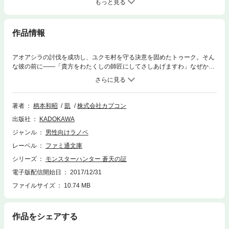
もっと見る
作品情報
アオアシラの討伐を成功し、ユクモ村を守る決意を固めたトゥーク。そん
な彼の前に――「貴方をわたくしの師匠にしてさしあげますわ」なぜか上
から目線の弓使い・ククルナが現れた。思いつめた表情でチーム・ラング
ロガールズから一方的に除名されたと語る少女。腕を磨きたいと訴えるそ
の様子に胸を打たれたトゥークは弟子として迎え入れるのだが、狩猟中の
彼女の行動には明らかな違和感があって……。超絶ゲームのノベライズ、
著者
柄本和昭
凱
株式会社カプコン
待望の第2巻!!
出版社
KADOKAWA
ジャンル
男性向けラノベ
レーベル
ファミ通文庫
シリーズ
モンスターハンター 蒼天の証
電子版配信開始日
2017/12/31
ファイルサイズ
10.74 MB
作品をシェアする