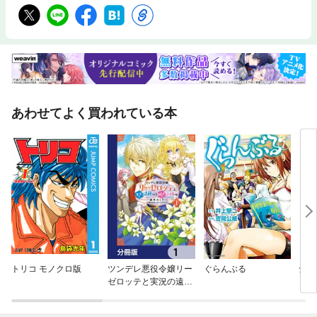
あわせてよく買われている本
トリコ モノクロ版
ツンデレ悪役令嬢リー
ぐらんぶる
爆転
ゼロッテと実況の遠藤
ード
くんと解説の小林さん
【分冊版】