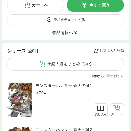
カートへ
今すぐ買う
作品をチェックする
作品情報へ
シリーズ
全8冊
お気に入り登録
未購入巻をまとめて買う
1巻から
|
最新刊から
モンスターハンター 蒼天の証1
704
試し読み
カートへ
モンスターハンター 蒼天の証2