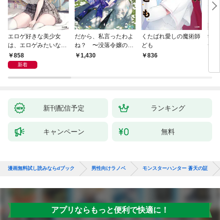
エロゲ好きな美少女
だから、私言ったわよ
くたばれ愛しの魔術師
学園
は、エロゲみたいなこ
ね？ 〜没落令嬢の案
ども
命の
と全部シてほしい【電
外楽しい領地改革〜
通い
858
1,430
836
8
子ＳＳ特典付き】
迫っ
新着
新刊配信予定
ランキング
キャンペーン
無料
漫画無料試し読みならdブック
男性向けラノベ
モンスターハンター 蒼天の証
アプリならもっと便利で快適に！