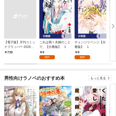
【電子版】月刊コミッ
これは我々夫婦のこと
チェンジリベンジ【分
チェ
クフラッパー 2026年9
で、【分冊版】 1
冊版】 1
月号
0
0
￥730
7
無料
無料
男性向けラノベのおすすめ本
もっと見る