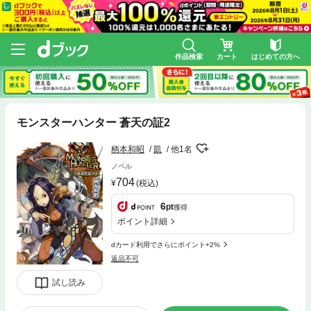
作品検索
カート
はじめての方へ
モンスターハンター 蒼天の証2
柄本和昭
凱
他1名
ノベル
704
(税込)
6
pt
獲得
ポイント詳細
dカード利用でさらにポイント+2%
返品不可
試し読み