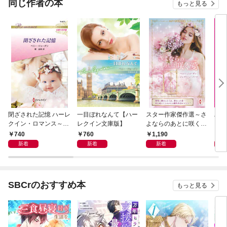
同じ作者の本
もっと見る
閉ざされた記憶 ハーレ
一目ぼれなんて【ハー
スター作家傑作選～さ
ハー
クイン・ロマンス～伝
レクイン文庫版】
よならのあとに咲く愛
ス 
説の名作選～【ハーレ
～
l.10
740
760
1,190
1,
クイン・ロマンス版】
新着
新着
新着
SBCrのおすすめ本
もっと見る