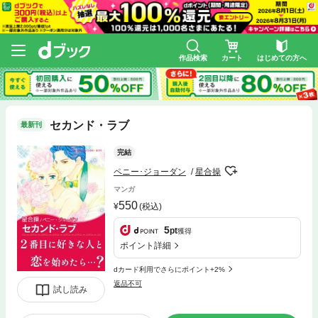
作品検索
カート
はじめての方へ
セカンド・ラブ
最新刊
完結
ペニー･ジョーダン
星合操
マンガ
550
(税込)
5
pt
獲得
ポイント詳細
dカード利用でさらにポイント+2%
返品不可
試し読み