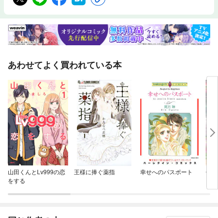
あわせてよく買われている本
山田くんとLv999の恋
王様に捧ぐ薬指
幸せへのパスポート
億万
をする