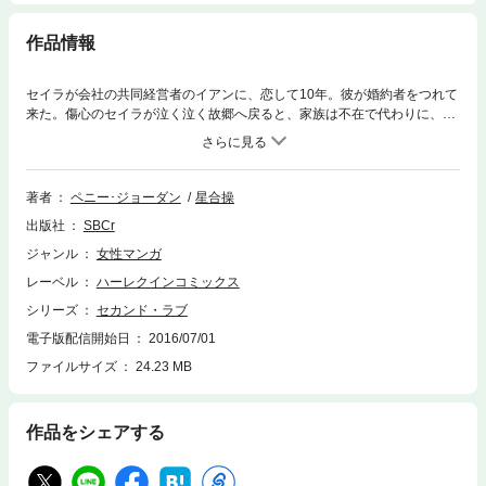
作品情報
セイラが会社の共同経営者のイアンに、恋して10年。彼が婚約者をつれて
来た。傷心のセイラが泣く泣く故郷へ戻ると、家族は不在で代わりに、な
ぜか泥だらけの見知らぬ男がいた。スチュアートと名乗る野性的な彼は最
近越してきた隣人で、見た目と違ってセイラをお姫様のように扱ってく
れ、やさしく抱き上げてもくれた。都会的なイアンと正反対のたくましい
腕、厚い胸、何もかも違う彼に一瞬で惹かれてしまうなんて、私は失恋の
著者
ペニー･ジョーダン
星合操
ショックでどうかしてるに違いないわ！
出版社
SBCr
ジャンル
女性マンガ
レーベル
ハーレクインコミックス
シリーズ
セカンド・ラブ
電子版配信開始日
2016/07/01
ファイルサイズ
24.23 MB
作品をシェアする