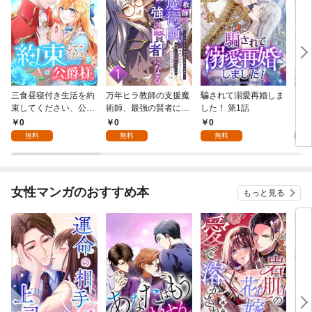
三食昼寝付き生活を約
万年ヒラ教師の支援魔
騙されて溺愛再婚しま
ヒト
束してください、公爵
術師、最強の賢者にな
した！ 第1話
様 1話
る～不人気の支援魔術
0
0
0
0
師は給料泥棒だと魔術
無料
無料
無料
大学をクビになった
が、出世した元教え子
たちのおかげで何も困
らない件～ 第1話
女性マンガのおすすめ本
もっと見る