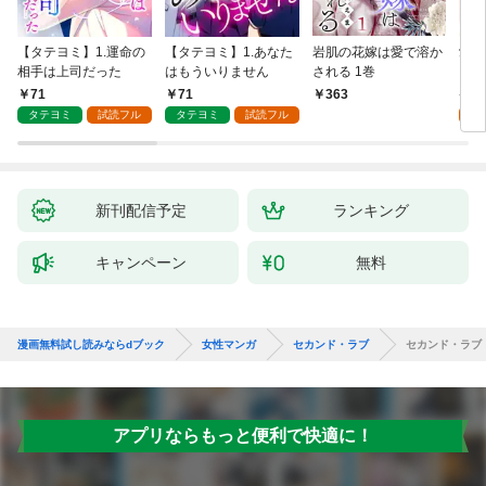
【タテヨミ】1.運命の
【タテヨミ】1.あなた
岩肌の花嫁は愛で溶か
愛し
相手は上司だった
はもういりません
される 1巻
い 
71
71
1
363
タテヨミ
試読フル
タテヨミ
試読フル
試
新刊配信予定
ランキング
キャンペーン
無料
漫画無料試し読みならdブック
女性マンガ
セカンド・ラブ
セカンド・ラブ
アプリならもっと便利で快適に！