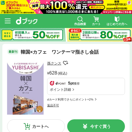
作品検索
カート
はじめての方へ
韓国×カフェ ワンテーマ指さし会話
最新刊
孫クンス
628
(税込)
5
pt
獲得
ポイント詳細
dカード利用でさらにポイント+2%
返品不可
カートへ
今すぐ買う