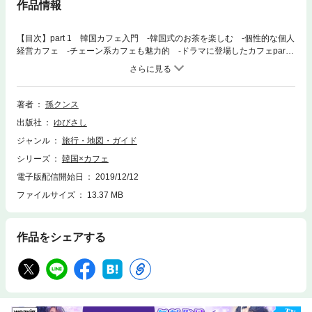
作品情報
【目次】part 1 韓国カフェ入門 ‐韓国式のお茶を楽しむ ‐個性的な個人
経営カフェ ‐チェーン系カフェも魅力的 ‐ドラマに登場したカフェpart 2
伝統茶室で和む ‐まずは伝統茶を知る ‐韓国緑茶を味わう ‐伝統菓子
の世界 ‐インテリアと茶器part 3 ドリンク＆スイーツ！ ‐どんなドリン
クがある？ ‐スイーツ＆軽食 ‐カフェでランチ ！part 4 カフェの楽し
み方 ‐旅行者のカフェ活用術 ‐韓国人のカフェの楽しみ方 ‐カフェめぐ
著者
孫クンス
りに使える交通手段 ‐カフェでの注文と支払いpart 5 エリア別おすすめカ
出版社
ゆびさし
フェ ‐カロスギル ‐狎鴎亭 ‐島山公園 ‐仁寺洞 ‐三清洞 ‐大学路 ‐弘
大 ‐新村 ‐付岩洞 ‐ソレマウル他
ジャンル
旅行・地図・ガイド
シリーズ
韓国×カフェ
電子版配信開始日
2019/12/12
ファイルサイズ
13.37 MB
作品をシェアする