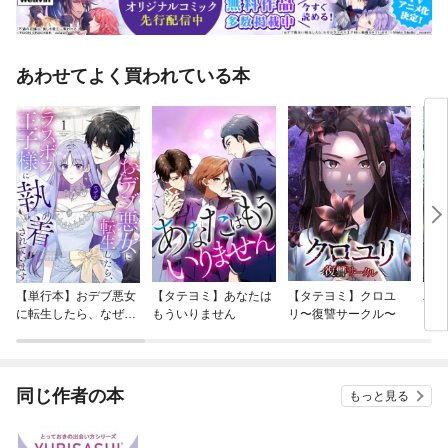
あわせてよく買われている本
【単行本】おデブ悪女
【タテヨミ】あなたは
【タテヨミ】クロユ
バッ
に転生したら、なぜか
もういりません
リ〜復讐サークル〜
ロイ
ラスボス王子様に執着
今世
されています
りが
てく
OMI
同じ作者の本
もっと見る