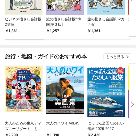
ビジネス指さし会話帳
旅の指さし会話帳5韓
旅の指さし会話帳32カ
旅の
2英語
国[第３版]
ナダ
モロ
1,361
1,257
1,361
1,
旅行・地図・ガイドのおすすめ本
もっと見る
大人のための東京ディ
大人のハワイ Vol.45
にっぽん全国たのしい
D1
ズニーリゾート もっ
船旅 2026-2027
イ 2
とやさしいガイド
2,200
2,420
2,
1,390