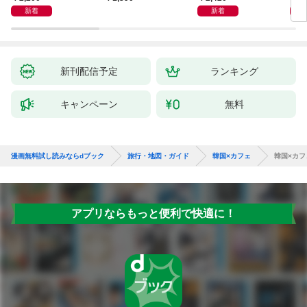
新着
新着
新刊配信予定
ランキング
キャンペーン
無料
漫画無料試し読みならdブック
旅行・地図・ガイド
韓国×カフェ
韓国×カ
アプリならもっと便利で快適に！