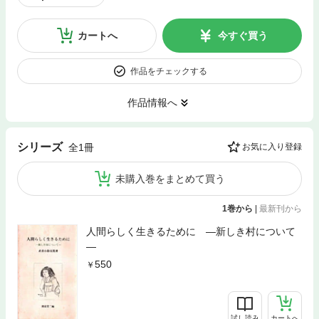
カートへ
今すぐ買う
作品をチェックする
作品情報へ
シリーズ
全1冊
お気に入り登録
未購入巻をまとめて買う
1巻から
|
最新刊から
人間らしく生きるために ―新しき村について
―
550
試し読み
カートへ