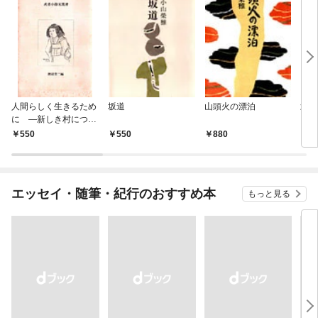
人間らしく生きるため
坂道
山頭火の漂泊
武者
に ―新しき村につい
て―
550
550
880
5
エッセイ・随筆・紀行のおすすめ本
もっと見る