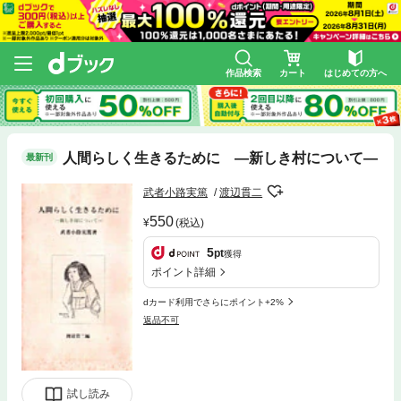
作品検索
カート
はじめての方へ
人間らしく生きるために ―新しき村について―
最新刊
武者小路実篤
渡辺貫二
550
(税込)
5
pt
獲得
ポイント詳細
dカード利用でさらにポイント+2%
返品不可
試し読み