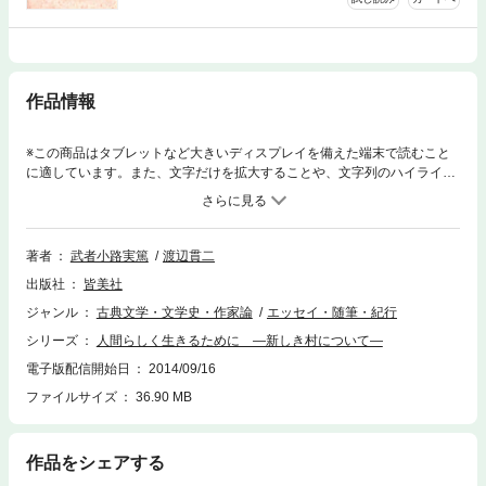
作品情報
※この商品はタブレットなど大きいディスプレイを備えた端末で読むこと
に適しています。また、文字だけを拡大することや、文字列のハイライ
ト、検索、辞書の参照、引用などの機能が使用できません。武者小路実篤
が創設以来、生涯にわたって書き続けた「新しき村」についての言葉か
ら、実際に村の建設を進めた渡辺貫二が、その体験から選んだ「新しき
村」の真実を語る文章が集められています。
著者
武者小路実篤
渡辺貫二
出版社
皆美社
ジャンル
古典文学・文学史・作家論
エッセイ・随筆・紀行
シリーズ
人間らしく生きるために ―新しき村について―
電子版配信開始日
2014/09/16
ファイルサイズ
36.90 MB
作品をシェアする