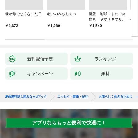
母が母でなくなった日
老いのみちしるべ
新版 地球生まれで旅
『扉
育ち ヤマザキマリ流
今を
人生論
ご家
￥1,672
￥1,980
￥1,540
￥1,
た」
新刊配信予定
ランキング
キャンペーン
無料
漫画無料試し読みならdブック
エッセイ・随筆・紀行
人間らしく生きるために 
アプリならもっと便利で快適に！