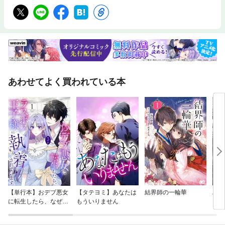
あわせてよく買われている本
【単行本】おデブ悪女
【タテヨミ】あなたは
結界師の一輪華
バッ
に転生したら、なぜか
もういりません
ロイ
ラスボス王子様に執着
今世
されています
りが