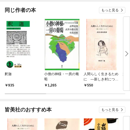
てく
OMI
同じ作者の本
もっと見る
釈迦
小僧の神様・一房の葡
人間らしく生きるため
武者
萄
に ―新しき村につい
て―
935
1,265
550
5
皆美社のおすすめ本
もっと見る