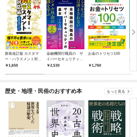
新装改訂版 カスタマ
金融機関行職員の サ
お金のトリセツ100
金融
ー・ハラスメント対応
イバーセキュリティの
のフ
術
基本
［第
1,650
2,530
1,760
1,
歴史・地理・民俗のおすすめ本
もっと見る