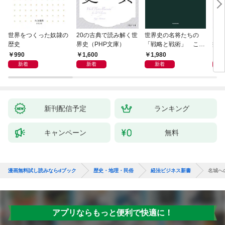
世界をつくった奴隷の
20の古典で読み解く世
世界史の名将たちの
日本
歴史
界史（PHP文庫）
「戦略と戦術」 この
痛い
社会で賢く生きる方法
990
1,600
1,980
9
は歴史が教えてくれる
新着
新着
新着
新刊配信予定
ランキング
キャンペーン
無料
漫画無料試し読みならdブック
歴史・地理・民俗
経法ビジネス新書
名城へ
アプリならもっと便利で快適に！