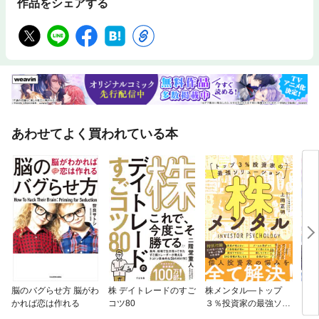
作品をシェアする
あわせてよく買われている本
脳のバグらせ方 脳がわ
株 デイトレードのすご
株メンタル—トップ
【単
かれば恋は作れる
コツ80
３％投資家の最強ソリ
に転
ューション
ラス