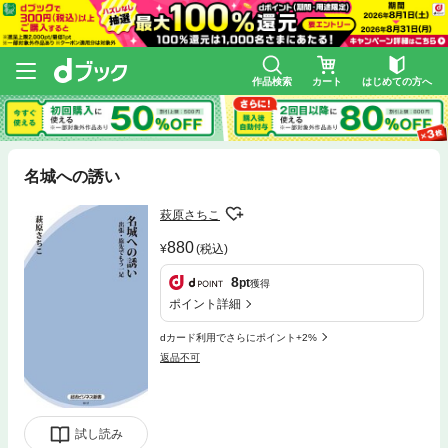
作品検索
カート
はじめての方へ
名城への誘い
萩原さちこ
880
(税込)
8
pt
獲得
ポイント詳細
dカード利用でさらにポイント+2%
返品不可
試し読み