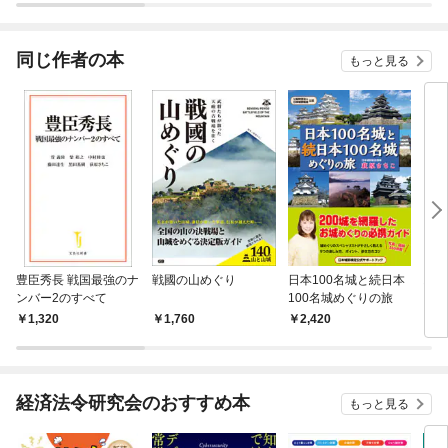
され
同じ作者の本
もっと見る
豊臣秀長 戦国最強のナ
戦國の山めぐり
日本100名城と続日本
お城
ンバー2のすべて
100名城めぐりの旅
1,320
1,760
2,420
9
経済法令研究会のおすすめ本
もっと見る