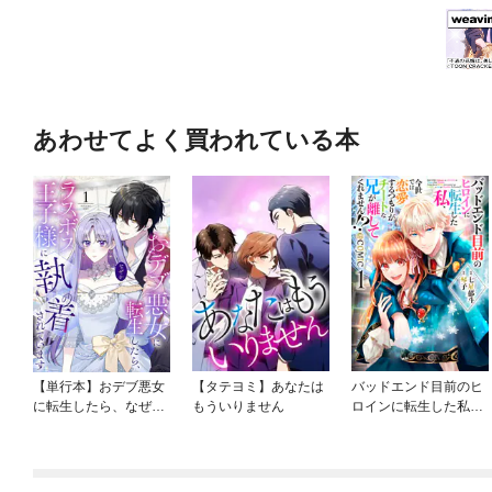
あわせてよく買われている本
【単行本】おデブ悪女
【タテヨミ】あなたは
バッドエンド目前のヒ
に転生したら、なぜか
もういりません
ロインに転生した私、
ラスボス王子様に執着
今世では恋愛するつも
されています
りがチートな兄が離し
てくれません！？@C
OMIC