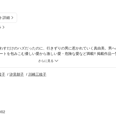
ト詳細
%
わすだけのハズだったのに、行きずりの男に惹かれていく真由美。男へ
トを包みこむ優しい愛から激しい愛・危険な愛など満載!! 掲載作品一覧--
)、矢萩貴子「処刑女王様 蓮花」(第1話『虐待』収録)、汐見朝子「見果
子「スキンシップ」(VOL.1第1話収録)
貴子
汐見朝子
川崎三枝子
/02