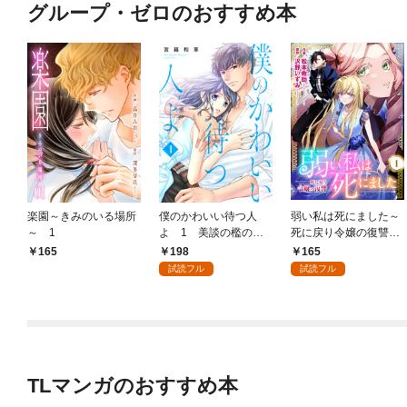
グループ・ゼロのおすすめ本
楽園～きみのいる場所
僕のかわいい待つ人
弱い私は死にました～
～ 1
よ 1 美談の檻のな
死に戻り令嬢の復讐
か
～ 1
198
165
165
試読フル
試読フル
TLマンガのおすすめ本