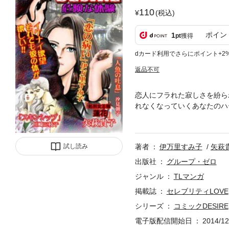
110
(税込)
ポイン
1
pt
獲得
dカード利用でさらにポイント+2
返品不可
恋人にフラれた寂しさを紛ら
れなくなっていくあなたのハー
み子「恋の病い」(第1話収録
『人魚の吐息』収録)、川崎三枝
著者
伊万里すみ子
矢萩
試し読み
出版社
グループ・ゼロ
ジャンル
TLマンガ
掲載誌
セレブリティLOVE
シリーズ
コミックDESIRE
電子版配信開始日
2014/12