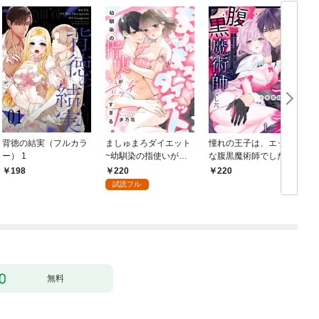
背徳の結実（フルカラ
ましゅまろダイエット
憧れの王子は、エッチ
ー） 1
~幼馴染の指使いがエ
な腹黒魔術師でした～
ッチすぎる！~(1)
閨指導係なのに、彼の
220
198
220
ミダラな魔法にかない
試読フル
ません！～(1)
【
無料