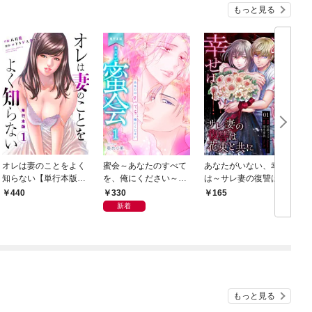
もっと見る
オレは妻のことをよく
蜜会～あなたのすべて
あなたがいない、幸せ
知らない【単行本版】
を、俺にください～
は～サレ妻の復讐は花
1
【単行本版】 1
束と共に～ 1 モラ
330
440
165
ハラ夫
新着
もっと見る