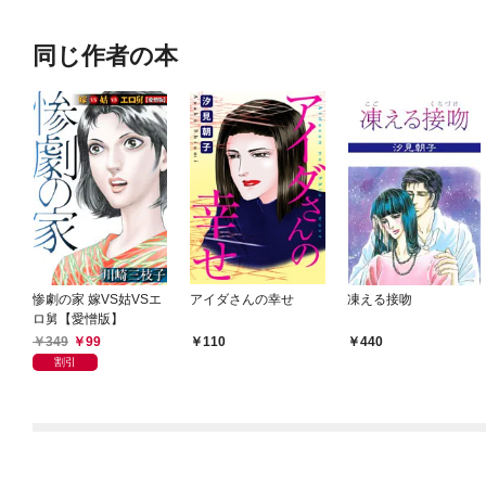
同じ作者の本
惨劇の家 嫁VS姑VSエ
アイダさんの幸せ
凍える接吻
ロ舅【愛憎版】
349
99
110
440
割引