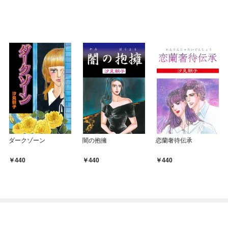
ダークゾーン
闇の抱擁
恋蘭奢待伝承
440
440
440