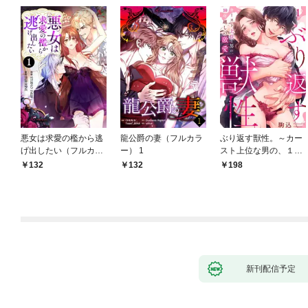
悪女は求愛の檻から逃
龍公爵の妻（フルカラ
ぶり返す獣性。～カー
げ出したい（フルカラ
ー） 1
スト上位な男の、１０
ー） 1
年越しの激愛１
132
132
198
新刊配信予定