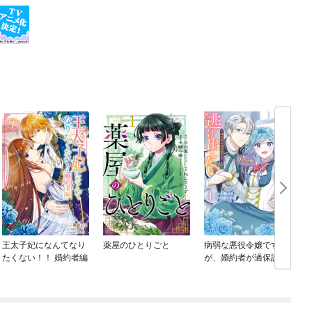
王太子妃になんてなり
薬屋のひとりごと
病弱な悪役令嬢です
たくない！！ 婚約者編
が、婚約者が過保護す
ぎて逃げ出したい(私た
ち犬猿の仲でしたよ
ね！？)