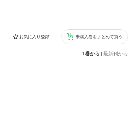
お気に入り登録
未購入巻をまとめて買う
1巻から
|
最新刊から