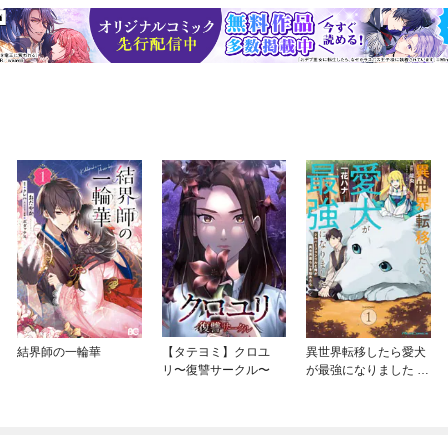
結界師の一輪華
【タテヨミ】クロユ
異世界転移したら愛犬
リ〜復讐サークル〜
が最強になりました ～
シルバーフェンリルと
俺が異世界暮らしを始
めたら～ THE COMIC