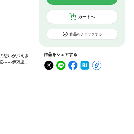
カートへ
作品をチェックする
作品をシェアする
の想いが抑えき
----伊万里す
てぬ夢」(第3話