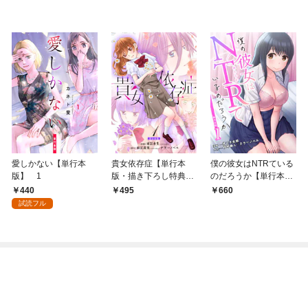
愛しかない【単行本
貴女依存症【単行本
僕の彼女はNTRている
版】 1
版・描き下ろし特典付
のだろうか【単行本
き】 1
版・特典付き】 1
440
495
660
試読フル