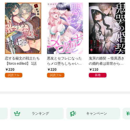
恋する秘文の戦士たち
悪友とセフレになった
鬼哭の婚契 ～怪異憑き
【forcs edited】 1話
らメロ堕ちしちゃいそ
の婚約者は前世からの
う(1)
執愛で私を蝕む～
220
220
110
（1）
試読フル
試読フル
新着
ランキング
キャンペーン