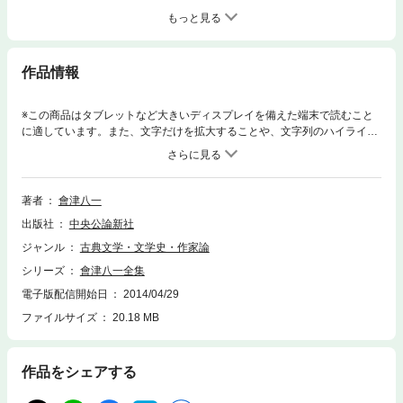
もっと見る
作品情報
※この商品はタブレットなど大きいディスプレイを備えた端末で読むこと
に適しています。また、文字だけを拡大することや、文字列のハイライ
ト、検索、辞書の参照、引用などの機能が使用できません。〈全歌集〉
南京新唱／山中高歌／放浪●（くちへんに金）草／村荘雑事／震余／望郷
／南京余唱／斑鳩／旅愁／小園／南京続唱／比叡山／観仏三昧／九官鳥／
春雪／印象／榛名／雁来紅／草露／京都散策／観音院／洪濤／望遠／紅日
著者
會津八一
／溷濁／歌碑／大仏讃歌／鐘楼／平城宮址／香薬師／偶感／山本元帥／芝
出版社
中央公論新社
草／海上／春日野／西の京／霜葉／白雪／明王院／病●（門構えの中に
月）／天長節／校庭／彩痕／街上／泰山木／山精／土くれ／このごろ／紀
ジャンル
古典文学・文学史・作家論
元節／霜余／火鉢／閑庭／銅鑼／ 他 〈全歌集拾遺〉
シリーズ
會津八一全集
電子版配信開始日
2014/04/29
ファイルサイズ
20.18 MB
作品をシェアする