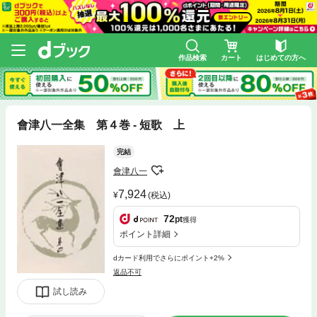
作品検索
カート
はじめての方へ
會津八一全集 第４巻 - 短歌 上
完結
會津八一
7,924
(税込)
72
pt
獲得
ポイント詳細
dカード利用でさらにポイント+2%
返品不可
試し読み