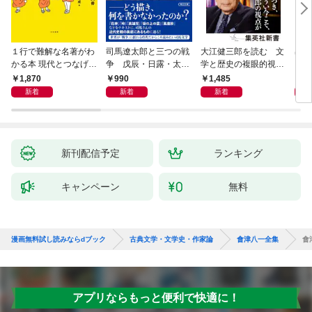
１行で難解な名著がわ
司馬遼太郎と三つの戦
大江健三郎を読む 文
出会
かる本 現代とつなげて
争 戊辰・日露・太平
学と歴史の複眼的視点
エッセンスをつかむ50
洋
から
1,870
990
1,485
1,
冊
新着
新着
新着
新刊配信予定
ランキング
キャンペーン
無料
漫画無料試し読みならdブック
古典文学・文学史・作家論
會津八一全集
會
アプリならもっと便利で快適に！