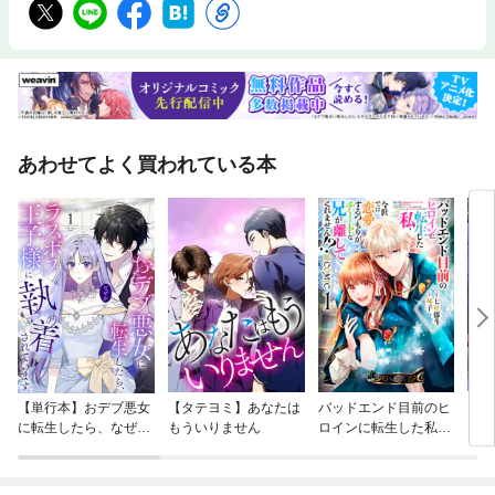
あわせてよく買われている本
【単行本】おデブ悪女
【タテヨミ】あなたは
バッドエンド目前のヒ
【タ
に転生したら、なぜか
もういりません
ロインに転生した私、
リ〜
ラスボス王子様に執着
今世では恋愛するつも
されています
りがチートな兄が離し
てくれません！？@C