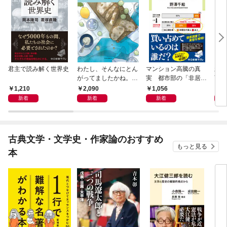
君主で読み解く世界史
わたし、そんなにとん
マンション高騰の真
新版
がってましたかね。
実 都市部の「非居住
育ち
獅子座、Ａ型、丙午は
化」が街を壊す
人生
1,210
2,090
1,056
1,
めぐる
新着
新着
新着
古典文学・文学史・作家論のおすすめ
もっと見る
本