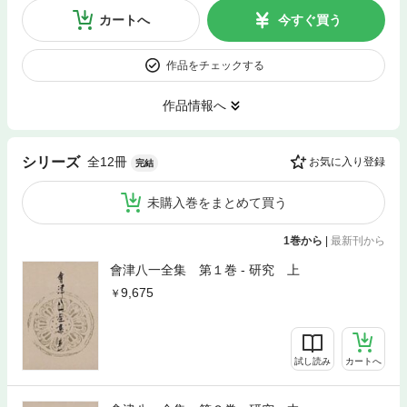
カートへ
今すぐ買う
作品をチェックする
作品情報へ
全12冊
シリーズ
お気に入り登録
完結
未購入巻をまとめて買う
1巻から
|
最新刊から
會津八一全集 第１巻 - 研究 上
9,675
試し読み
カートへ