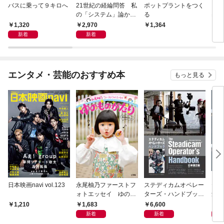
バスに乗って９キロへ
21世紀の経綸問答 私
ポットプラントをつく
ラー
の「システム」論から
る
突事
その「常識の嘘」を再
入
1,320
2,970
1,364
2,
考するとき
新着
新着
エンタメ・芸能のおすすめ本
もっと見る
日本映画navi vol.123
永尾柚乃ファーストフ
ステディカムオペレー
テレ
ォトエッセイ ゆのも
ターズ・ハンドブック
集 
のがたり
日本語版 電子版 第２
ーズ
1,683
6,600
1
1,210
版
ウル
新着
新着
【電