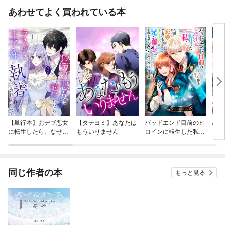
あわせてよく買われている本
【単行本】おデブ悪女
【タテヨミ】あなたは
バッドエンド目前のヒ
結界
に転生したら、なぜか
もういりません
ロインに転生した私、
ラスボス王子様に執着
今世では恋愛するつも
されています
りがチートな兄が離し
てくれません！？@C
OMIC
同じ作者の本
もっと見る