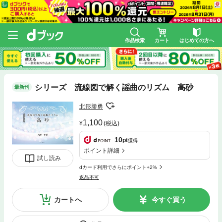
作品検索
カート
はじめての方へ
シリーズ 流線図で解く謡曲のリズム 高砂
最新刊
北形勝勇
1,100
(税込)
10
pt
獲得
ポイント詳細
試し読み
dカード利用でさらにポイント+2%
返品不可
カートへ
今すぐ買う