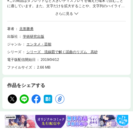
※この商品はタブレットなど大きいディスプレイを備えた端末で読むこと
に適しています。また、文字だけを拡大することや、文字列のハイライ
ト、検索、辞書の参照、引用などの機能が使用できません。古典の言葉や
文化を知り、日本の言語文化への理解を深めることが大切であると叫ばれ
て来ています。謡曲を学ぶ上でも、只管に口伝の習慣に頼りきって、理屈
なしで音曲を聞いて学ぶしかない。そこに、学ぶ人と育てる人の整合性が
著者
北形勝勇
伴わないままに、何時までも続いている。筋道を理解して、伝える力を育
出版社
学術研究出版
てる基本の課程を習得してこそ、芸道の奥義に勤しむ核体を形成すること
が出来るのです。正解のない問題について、自分で考え、答えを造り出
ジャンル
エンタメ・芸能
す。誰も答えを出してくれないから自分で考える。読む。考える。伝え
シリーズ
シリーズ 流線図で解く謡曲のリズム 高砂
る。ことを身に付けよう。謡曲の論理とは、音曲の規則、言語のルールを
知ることにあります。論理力とは、主張の筋道を読み解き、自分の考えを
電子版配信開始日
2019/04/12
整合して伝える力です。観音菩薩は人々の悩みを救うに、音を観じて御手
ファイルサイズ
2.66 MB
を施される如くに、文字列の表現で音曲の交信が可能になる時代が間近く
なっているように思えます。
作品をシェアする