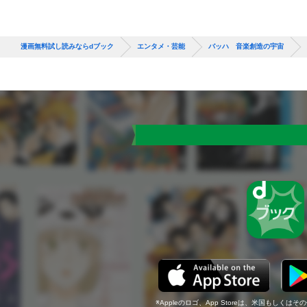
漫画無料試し読みならdブック
エンタメ・芸能
バッハ 音楽創造の宇宙
Appleのロゴ、App Storeは、米国もしくはそ