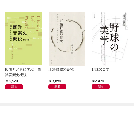
図表とともに学ぶ 西
正法眼蔵の参究
野球の美学
洋音楽史概説
3,520
3,850
2,420
新着
新着
新着