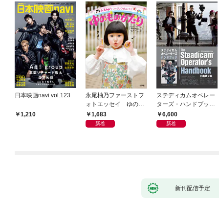
日本映画navi vol.123
永尾柚乃ファーストフ
ステディカムオペレー
ォトエッセイ ゆのも
ターズ・ハンドブック
のがたり
日本語版 電子版 第２
1,683
6,600
1,210
版
新着
新着
新刊配信予定