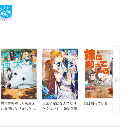
異世界転移したら愛犬
王太子妃になんてなり
妹は知っている
が最強になりました ～
たくない！！ 婚約者編
シルバーフェンリルと
俺が異世界暮らしを始
めたら～ THE COMIC