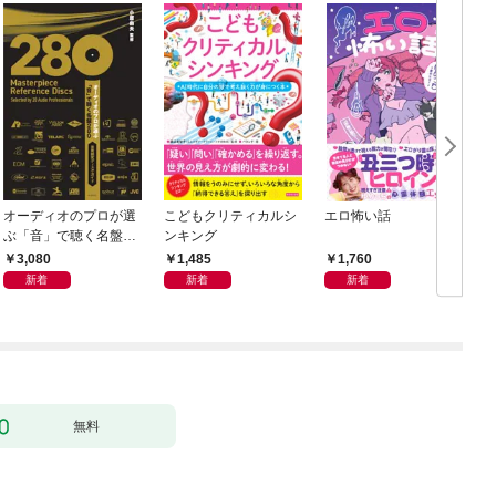
オーディオのプロが選
こどもクリティカルシ
エロ怖い話
ぶ「音」で聴く名盤28
ンキング
0——音質探究ディス
3,080
1,485
1,760
クガイド
新着
新着
新着
無料