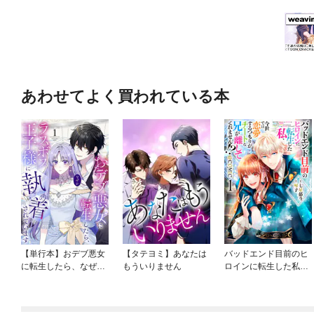
あわせてよく買われている本
【単行本】おデブ悪女
【タテヨミ】あなたは
バッドエンド目前のヒ
に転生したら、なぜか
もういりません
ロインに転生した私、
ラスボス王子様に執着
今世では恋愛するつも
されています
りがチートな兄が離し
てくれません！？@C