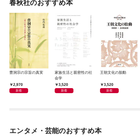
春秋社のおすすめ本
曹洞宗の宗旨の真実
家族生活と親密性の社
王朝文化の胎動
会学
2,970
3,520
3,520
新着
新着
新着
エンタメ・芸能のおすすめ本