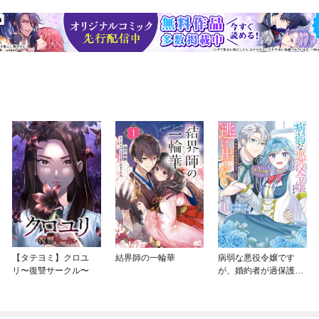
【タテヨミ】クロユ
結界師の一輪華
病弱な悪役令嬢です
リ〜復讐サークル〜
が、婚約者が過保護す
ぎて逃げ出したい(私た
ち犬猿の仲でしたよ
ね！？)