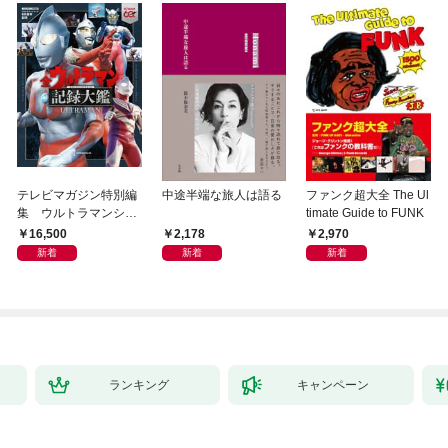
テレビマガジン特別編
中途半端な旅人は語る
ファンク超大全 The Ul
集 ウルトラマンシリ
timate Guide to FUNK
ーズ６０周年記念 全
16,500
2,178
2,970
ウルトラマン記録大鑑
新着
新着
新着
【電子特典つき】
ランキング
キャンペーン