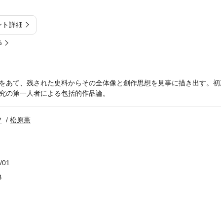
ント詳細
%
をあて、残された史料からその全体像と創作思想を見事に描き出す。初
究の第一人者による包括的作品論。
フ
松原薫
/01
B