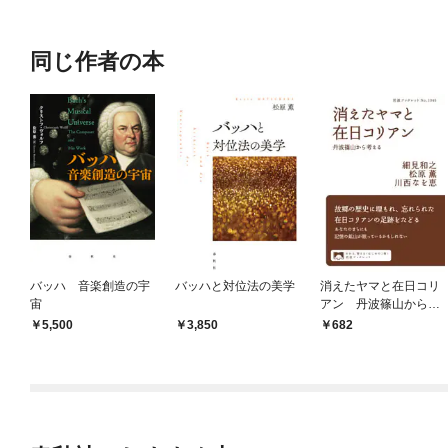
OMIC
同じ作者の本
バッハ 音楽創造の宇
バッハと対位法の美学
消えたヤマと在日コリ
宙
アン 丹波篠山から考
える
5,500
3,850
682