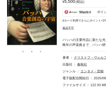
5,500
(税込)
ポイ
50
pt
獲得
dカード利用でさらにポイント+2
返品不可
バッハの主要作品に新たな光
晩年の声楽曲まで、バッハ研
著者
クリストフ・ヴォル
出版社
春秋社
ジャンル
エンタメ・芸能
電子版配信開始日
2025/08
ファイルサイズ
122.93 M