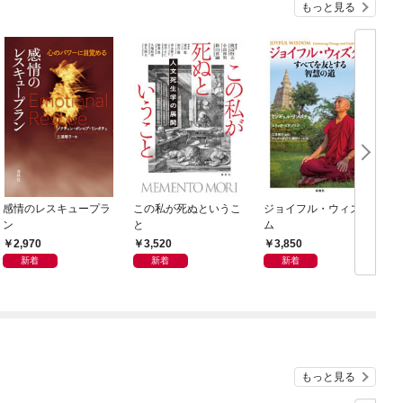
もっと見る
感情のレスキュープラ
この私が死ぬというこ
ジョイフル・ウィズダ
ン
と
ム
2,970
3,520
3,850
新着
新着
新着
もっと見る