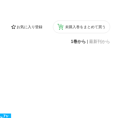
お気に入り登録
未購入巻をまとめて買う
1巻から
|
最新刊から