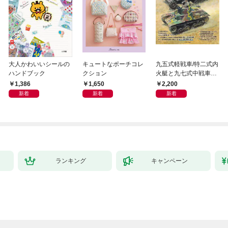
大人かわいいシールの
キュートなポーチコレ
九五式軽戦車/特二式内
ハンドブック
クション
火艇と九七式中戦車完
全ガイド
1,386
1,650
2,200
新着
新着
新着
ランキング
キャンペーン