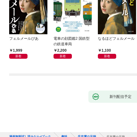
フェルメールぴあ
電車の顔図鑑2 国鉄型
なるほどフェルメール
の鉄道車両
1,999
2,200
1,100
新着
新着
新着
新刊配信予定
漫画無料試し読みならdブック
趣味
呉市電の足跡
呉市電の足跡