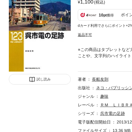
1,100
(税込)
ポイ
10
pt
獲得
dカード利用でさらにポイント+2
返品不可
※この商品はタブレットなど
ことや、文字列のハイライト
推移などを初出写真・資料を
著者
長船友則
試し読み
出版社
ネコ・パブリッシ
ジャンル
趣味
レーベル
ＲＭ ＬＩＢＲ
シリーズ
呉市電の足跡
電子版配信開始日
2013/12
ファイルサイズ
13.36 MB