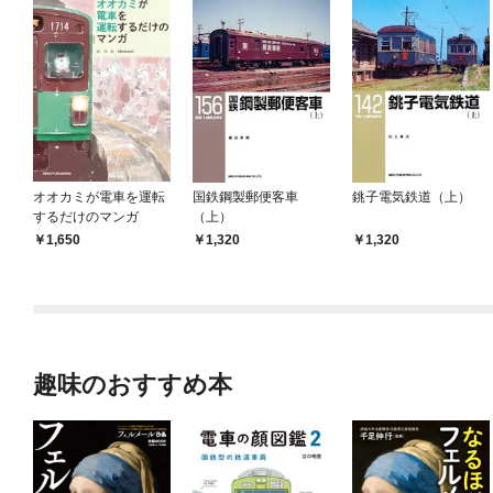
オオカミが電車を運転
国鉄鋼製郵便客車
銚子電気鉄道（上）
するだけのマンガ
（上）
1,650
1,320
1,320
趣味のおすすめ本