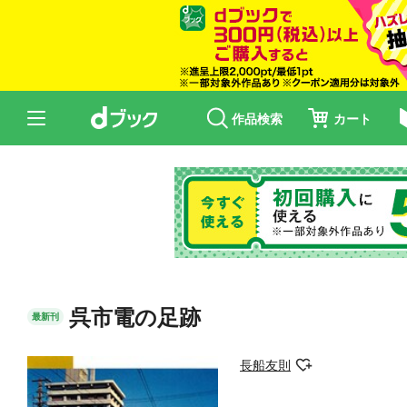
作品検索
カート
呉市電の足跡
最新刊
長船友則