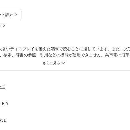
ント詳細
%
大きいディスプレイを備えた端末で読むことに適しています。また、文
、検索、辞書の参照、引用などの機能が使用できません。呉市電の沿革
交えて綴る。
ング
ＡＲＹ
/31