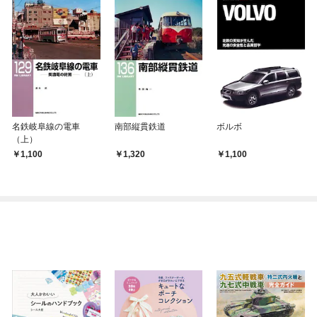
名鉄岐阜線の電車
南部縦貫鉄道
ボルボ
（上）
1,100
1,320
1,100