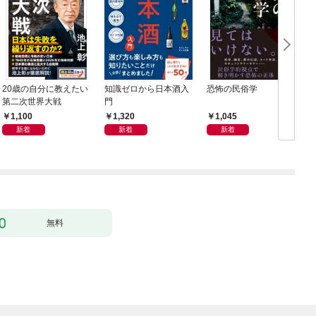
20歳の自分に教えたい
知識ゼロから日本酒入
恐怖の民俗学
週
第二次世界大戦
門
年
1,100
1,320
1,045
新着
新着
新着
無料