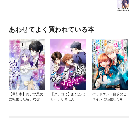
あわせてよく買われている本
【単行本】おデブ悪女
【タテヨミ】あなたは
バッドエンド目前のヒ
に転生したら、なぜか
もういりません
ロインに転生した私、
ラスボス王子様に執着
今世では恋愛するつも
されています
りがチートな兄が離し
てくれません！？@C
OMIC