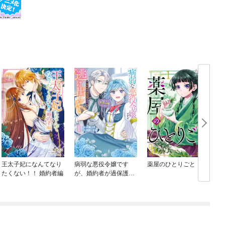
王太子妃になんてなり
病弱な悪役令嬢です
薬屋のひとりごと
たくない！！ 婚約者編
が、婚約者が過保護す
ぎて逃げ出したい(私た
ち犬猿の仲でしたよ
ね！？)