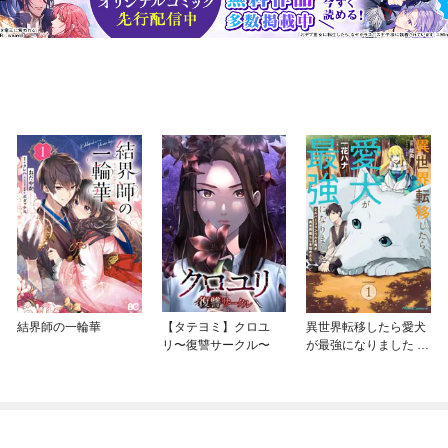
結界師の一輪華
【タテヨミ】クロユ
異世界転移したら愛犬
リ〜復讐サークル〜
が最強になりました ～
シルバーフェンリルと
俺が異世界暮らしを始
めたら～ THE COMIC