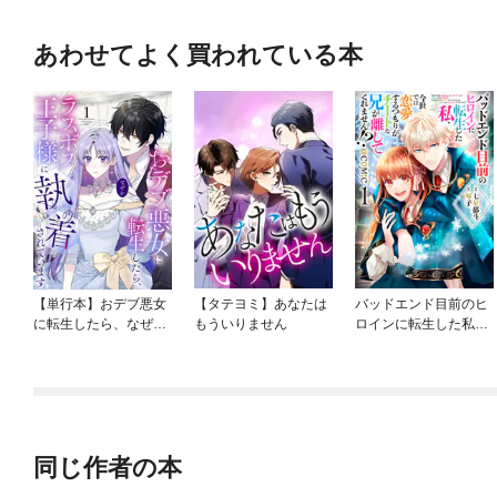
あわせてよく買われている本
【単行本】おデブ悪女
【タテヨミ】あなたは
バッドエンド目前のヒ
に転生したら、なぜか
もういりません
ロインに転生した私、
ラスボス王子様に執着
今世では恋愛するつも
されています
りがチートな兄が離し
てくれません！？@C
OMIC
同じ作者の本