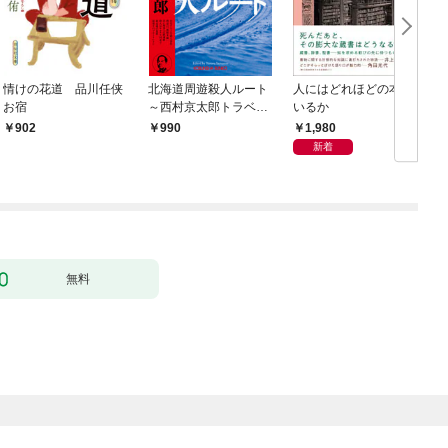
情けの花道 品川任侠
北海道周遊殺人ルート
人にはどれほどの本が
お宿
～西村京太郎トラベル
いるか
ミステリー・セレクシ
1,980
902
990
ョン（1）～
新着
無料