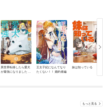
異世界転移したら愛犬
王太子妃になんてなり
妹は知っている
が最強になりました ～
たくない！！ 婚約者編
シルバーフェンリルと
俺が異世界暮らしを始
めたら～ THE COMIC
もっと見る