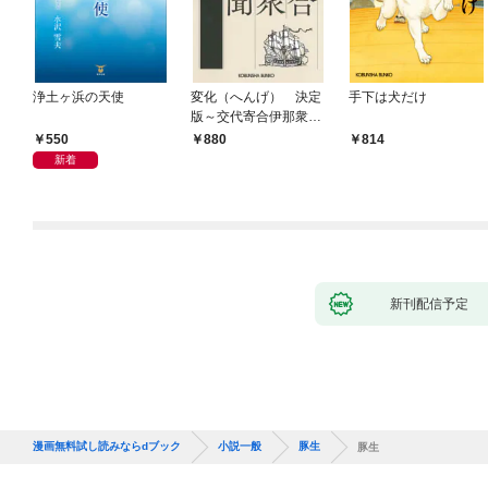
浄土ヶ浜の天使
変化（へんげ） 決定
手下は犬だけ
版～交代寄合伊那衆異
聞（1）～
550
880
814
新着
新刊配信予定
漫画無料試し読みならdブック
小説一般
豚生
豚生