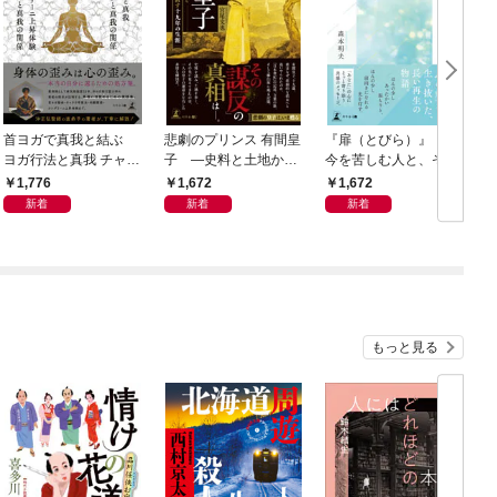
首ヨガで真我と結ぶ
悲劇のプリンス 有間皇
『扉（とびら）』 ～
ヨガ行法と真我 チャク
子 ―史料と土地から
今を苦しむ人と、その
ラと真我の関係 クンダ
読み直す十九年の生涯
ご家族、そして「あな
1,776
1,672
1,672
リーニ上昇体験 次元上
た」へ～
新着
新着
新着
昇と真我の関係
もっと見る