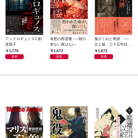
アンドロギュノス2 創
哀愁の西雲楼 ──朝の
鬼がくれた奇跡 ──
世因子
来ない夜はない
父と娘、三十五年目の
赦し
1,776
1,672
1,672
新着
新着
新着