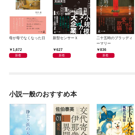
母が母でなくなった日
新型センサーＸ
二十五時のブラッディ
ーマリー
1,672
627
836
新着
新着
新着
小説一般のおすすめ本