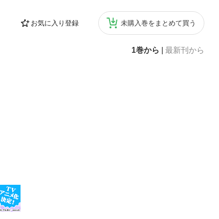
お気に入り登録
未購入巻をまとめて買う
1巻から
|
最新刊から