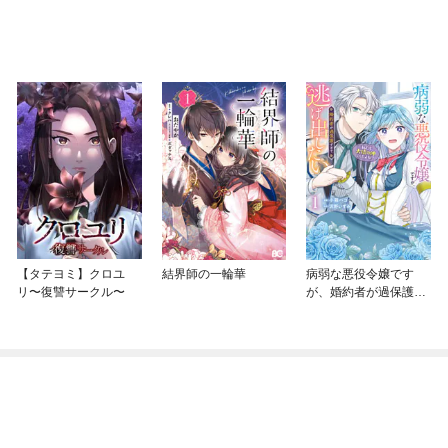
【タテヨミ】クロユ
結界師の一輪華
病弱な悪役令嬢です
リ〜復讐サークル〜
が、婚約者が過保護す
ぎて逃げ出したい(私た
ち犬猿の仲でしたよ
ね！？)