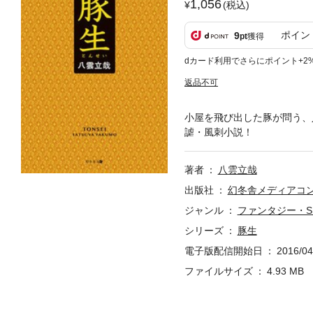
1,056
(税込)
ポイン
9
pt
獲得
dカード利用でさらにポイント+2
返品不可
小屋を飛び出した豚が問う、
謔・風刺小説！
著者
八雲立哉
出版社
幻冬舎メディアコ
ジャンル
ファンタジー・S
シリーズ
豚生
電子版配信開始日
2016/04
ファイルサイズ
4.93 MB