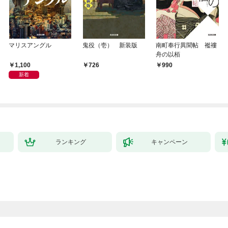
マリスアングル
鬼役（壱） 新装版
南町奉行異聞帖 襤褸
舟の以栢
1,100
726
990
新着
ランキング
キャンペーン