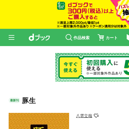
作品検索
カート
豚生
最新刊
八雲立哉