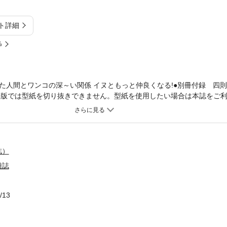
ト詳細
%
た人間とワンコの深～い関係 イヌともっと仲良くなる!●別冊付録 四
電子版では型紙を切り抜きできません。型紙を使用したい場合は本誌をご利
!? 算数カードバトル必勝法●負けないヤツはココが違う 最強のコマを探
会レポート
誌）
雑誌
/13