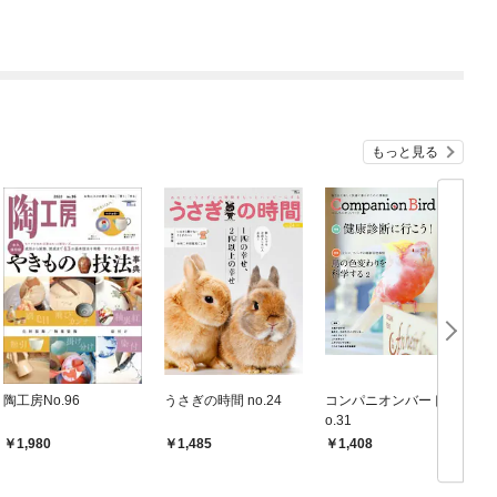
もっと見る
陶工房No.96
うさぎの時間 no.24
コンパニオンバード N
M
o.31
1,980
1,485
1,408
イ