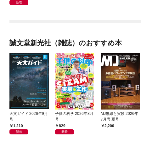
新着
誠文堂新光社（雑誌）のおすすめ本
天文ガイド 2026年9月
子供の科学 2026年8月
MJ無線と実験 2026年
号
号
7月号 夏号
1,210
829
2,200
新着
新着