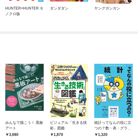
HUNTER×HUNTER モ
ダンダダン
ヤングガンガン
ノクロ版
みんなで描こう！ 黒板
ビジュアル「生きる技
統計ってなんの役に立
アート
術」図鑑
つの？数・表・グラフ
を自在に使ってビッグ
3,080
1,870
1,320