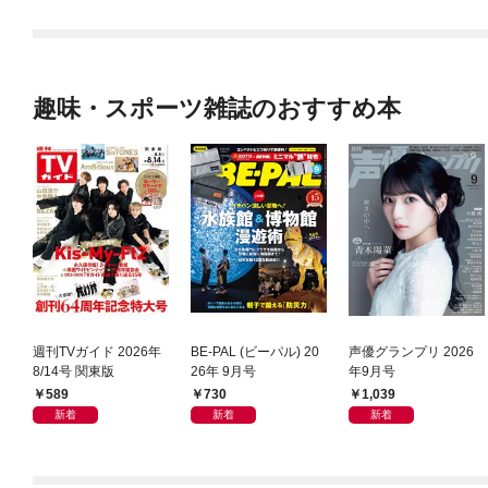
趣味・スポーツ雑誌のおすすめ本
週刊TVガイド 2026年
BE-PAL (ビーパル) 20
声優グランプリ 2026
8/14号 関東版
26年 9月号
年9月号
589
730
1,039
新着
新着
新着