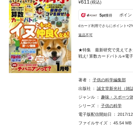
611
(税込)
ポイン
5
pt
獲得
dカード利用でさらにポイント+2
返品不可
★特集 最新研究で見えてき
戦え! 算数カードバトル※
こんなとき、どうしたら勝てる
宮康明杯 紙飛行機選手権大
著者
子供の科学編集部
出版社
誠文堂新光社（雑
ジャンル
趣味・スポーツ
シリーズ
子供の科学
電子版配信開始日
2017/12
ファイルサイズ
45.54 MB