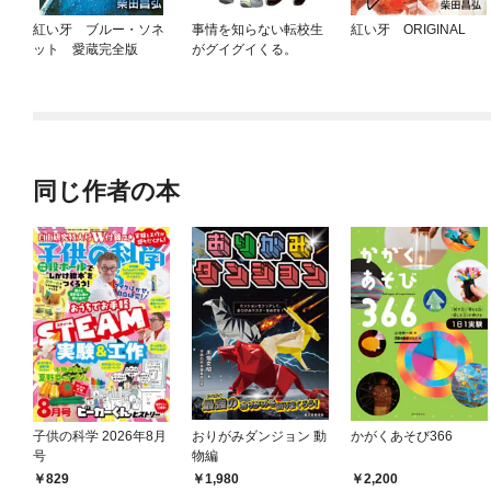
紅い牙 ブルー・ソネ
事情を知らない転校生
紅い牙 ORIGINAL
ット 愛蔵完全版
がグイグイくる。
同じ作者の本
子供の科学 2026年8月
おりがみダンジョン 動
かがくあそび366
号
物編
829
1,980
2,200