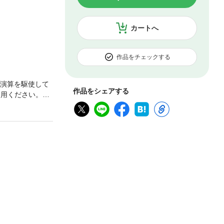
カートへ
作品をチェックする
則演算を駆使して
作品をシェアする
用ください。●
せ!●第23回二