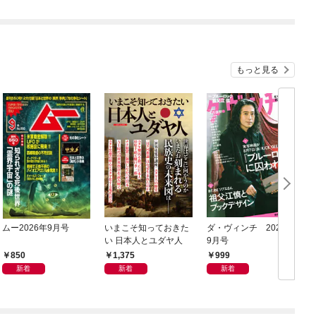
もっと見る
ムー2026年9月号
いまこそ知っておきた
ダ・ヴィンチ 2026年
L
い 日本人とユダヤ人
9月号
0
850
1,375
999
新着
新着
新着