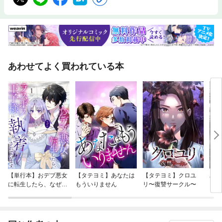
あわせてよく買われている本
【単行本】おデブ悪女
【タテヨミ】あなたは
【タテヨミ】クロユ
バッ
に転生したら、なぜか
もういりません
リ〜復讐サークル〜
ロイ
ラスボス王子様に執着
今世
されています
りが
てく
OMI