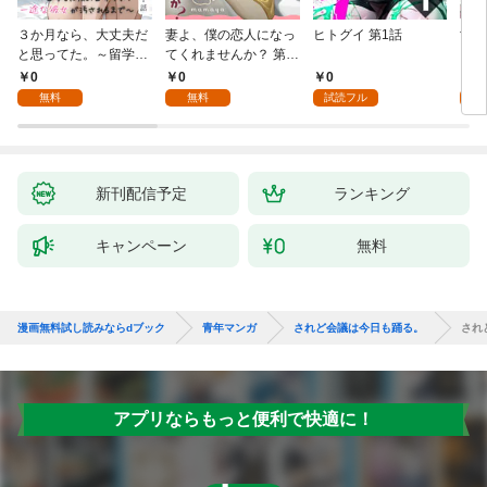
３か月なら、大丈夫だ
妻よ、僕の恋人になっ
ヒトグイ 第1話
世界
と思ってた。～留学し
てくれませんか？ 第1
レベ
た僕の留守中に、一途
話
0
0
0
0
な彼女が汚されるまで
無料
無料
試読フル
～ 1話
新刊配信予定
ランキング
キャンペーン
無料
漫画無料試し読みならdブック
青年マンガ
されど会議は今日も踊る。
され
アプリならもっと便利で快適に！