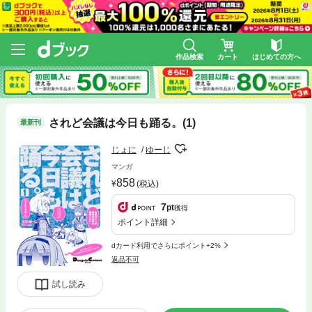
作品検索
カート
はじめての方へ
されど会議は今日も踊る。(1)
最新刊
じょに
ゆーじ
マンガ
858
(税込)
7
pt
獲得
ポイント詳細
dカード利用でさらにポイント+2%
返品不可
試し読み