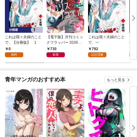
これは我々夫婦のこと
【電子版】月刊コミッ
これは我々夫婦のこと
チェ
で、【分冊版】 1
クフラッパー 2026年9
で、一
冊版
月号
0
730
792
0
無料
新着
試読増量
青年マンガのおすすめ本
もっと見る