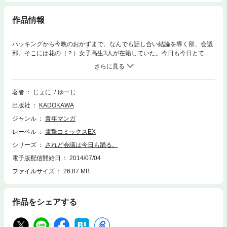
作品情報
ハッキングから今晩のおかずまで、なんでも話し合い結論を導く部、会議
部。そこには花の（？）女子高生3人が在籍していた。今日も今日とてし
ょ～～～もない議論をカンカンガクガクと繰り広げる会議部。――さあ、
俺たちの話し合いはこれからだ！
著者
じょに
ゆーじ
出版社
KADOKAWA
ジャンル
青年マンガ
レーベル
電撃コミックスEX
シリーズ
されど会議は今日も踊る。
電子版配信開始日
2014/07/04
ファイルサイズ
26.87 MB
作品をシェアする