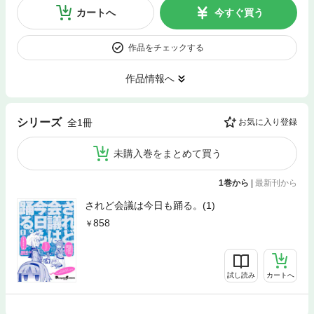
カートへ
今すぐ買う
作品をチェックする
作品情報へ
シリーズ
全1冊
お気に入り登録
未購入巻をまとめて買う
1巻から
|
最新刊から
されど会議は今日も踊る。(1)
858
試し読み
カートへ