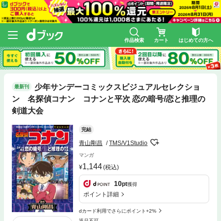
作品検索
カート
はじめての方へ
少年サンデーコミックスビジュアルセレクショ
最新刊
ン 名探偵コナン コナンと平次 恋の暗号/恋と推理の
剣道大会
完結
青山剛昌
TMS/V1Studio
マンガ
1,144
(税込)
10
pt
獲得
ポイント詳細
dカード利用でさらにポイント+2%
返品不可