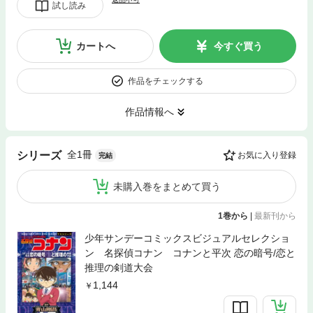
試し読み
カートへ
今すぐ買う
作品をチェックする
作品情報へ
全1冊
シリーズ
お気に入り登録
完結
未購入巻をまとめて買う
1巻から
|
最新刊から
少年サンデーコミックスビジュアルセレクショ
ン 名探偵コナン コナンと平次 恋の暗号/恋と
推理の剣道大会
1,144