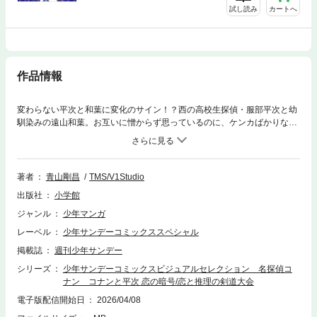
試し読み
カートへ
作品情報
変わらない平次と和葉に変化のサイン！？西の高校生探偵・服部平次と幼
馴染みの遠山和葉。お互いに憎からず思っているのに、ケンカばかりな2
人。なかなか想いを伝えられていなかったが、その時は突然にーー！！コ
ナンと蘭ならずともやきもきさせられる平次と和葉の恋模様。さらには恋
路を阻むように事件や因縁の相手も登場して――！？TVアニメ第763・76
4話『コナンと平次 恋の暗号』 、第916・917話『恋と推理の剣道大会』
著者
青山剛昌
TMS/V1Studio
の本編でたっぷりご堪能ください！
出版社
小学館
ジャンル
少年マンガ
レーベル
少年サンデーコミックススペシャル
掲載誌
週刊少年サンデー
シリーズ
少年サンデーコミックスビジュアルセレクション 名探偵コ
ナン コナンと平次 恋の暗号/恋と推理の剣道大会
電子版配信開始日
2026/04/08