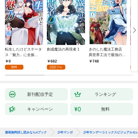
転生したけどステータ
創成魔法の再現者 1
きのした魔法工務店
王位
ス「魅力」に全振
異世界工法で最強の家
兆候
り！？(1)
づくりを（コミック）
入れ
0
682
0
748
１
る。
無料
試読フル
新刊配信予定
ランキング
キャンペーン
無料
漫画無料試し読みならdブック
少年マンガ
少年サンデーコミックスビジュアルセレ