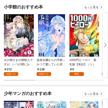
小学館のおすすめ本
もっと見る
火の神さまの掃除人で
追放令嬢からの手紙～
1000円ヒーロー 新
DIM
すが、いつの間にか花
かつて愛していた皆さ
札版【単話】（１）
9.
嫁として溺愛されてい
まへ 私のことなどお忘
272
138
0
8
ます【単話】（１）
れですか？～【単話】
試読フル
試読フル
無料
（１）
少年マンガのおすすめ本
もっと見る