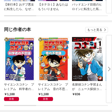
【単行本】おデブ悪女
【タテヨミ】あなたは
バッドエンド目前のヒ
【タ
に転生したら、なぜか
もういりません
ロインに転生した私、
リ〜
ラスボス王子様に執着
今世では恋愛するつも
されています
りがチートな兄が離し
てくれません！？@C
OMIC
同じ作者の本
もっと見る
サイエンスコナン プ
サイエンスコナン プ
名探偵コナン学習まん
名探
レミアム 科学者の不
レミアム 音の不思
が ニュース探偵コナ
の科
思議 ～名探偵コナン
議 ～名探偵コナン実
ン１～人工知能ｖｓコ
1,188
1,188
836
8
実験・観察ファイル～
験・観察ファイル～
ナン～
新着
新着