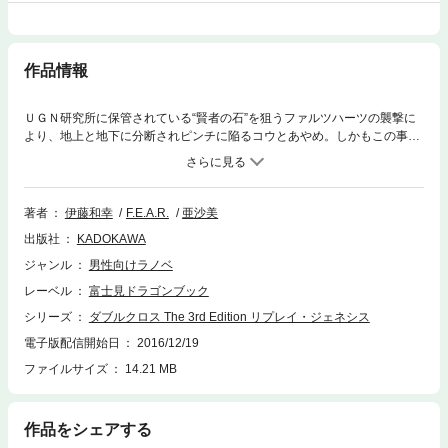
作品情報
ＵＧＮ研究所に保管されている“賢者の石”を狙うファルツハーツの襲撃に
より、地上と地下に分断されピンチに陥るコウとあやめ。しかもこの事件
の裏にはある男の存在が……。絆と裏切りのネオ・アクション第二弾！
著者
伊藤和幸
F.E.A.R.
亜沙美
出版社
KADOKAWA
ジャンル
男性向けラノベ
レーベル
富士見ドラゴンブック
シリーズ
ダブルクロス The 3rd Edition リプレイ・ジェネシス
電子版配信開始日
2016/12/19
ファイルサイズ
14.21 MB
作品をシェアする