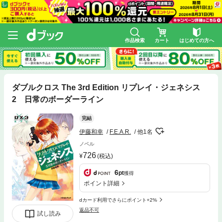
作品検索
カート
はじめての方へ
ダブルクロス The 3rd Edition リプレイ・ジェネシス
2 日常のボーダーライン
完結
伊藤和幸
F.E.A.R.
他1名
ノベル
726
(税込)
6
pt
獲得
ポイント詳細
dカード利用でさらにポイント+2%
返品不可
試し読み