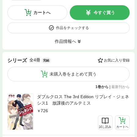
カートへ
今すぐ買う
作品をチェックする
作品情報へ
全4冊
シリーズ
お気に入り登録
完結
未購入巻をまとめて買う
1巻から
|
最新刊から
ダブルクロス The 3rd Edition リプレイ・ジェネ
シス1 放課後のアルテミス
726
試し読み
カートへ