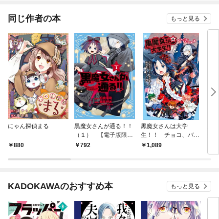
同じ作者の本
もっと見る
にゃん探偵まる
黒魔女さんが通る！！
黒魔女さんは大学
妖華
（１） 【電子版限定
生！！ チョコ、バイ
解け
特典収録】
トデビューするの巻
ます
880
792
1,089
9
【電子特典書き下ろし
ショートストーリー付
き】
KADOKAWAのおすすめ本
もっと見る