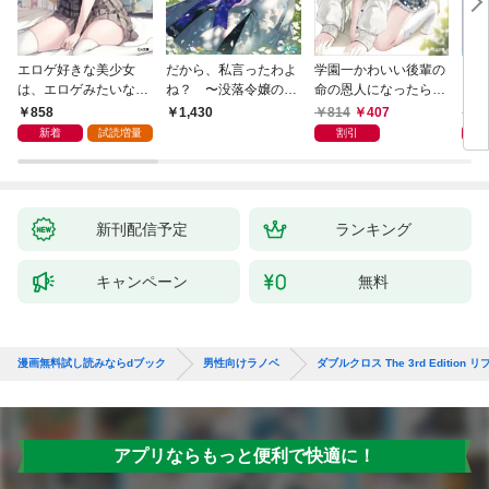
エロゲ好きな美少女
だから、私言ったわよ
学園一かわいい後輩の
くた
は、エロゲみたいなこ
ね？ 〜没落令嬢の案
命の恩人になったら、
ども
と全部シてほしい【電
外楽しい領地改革〜
通い妻になって関係を
858
814
407
8
1,430
子ＳＳ特典付き】
迫ってくる。
新着
試読増量
割引
新刊配信予定
ランキング
キャンペーン
無料
漫画無料試し読みならdブック
男性向けラノベ
ダブルクロス The 3rd Editio
アプリならもっと便利で快適に！