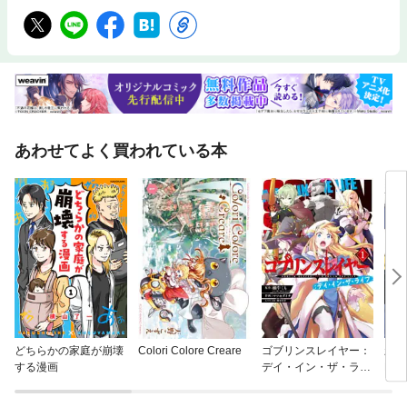
あわせてよく買われている本
どちらかの家庭が崩壊
Colori Colore Creare
ゴブリンスレイヤー：
新機
する漫画
デイ・イン・ザ・ライ
Re:M
フ