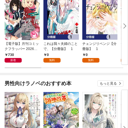
【電子版】月刊コミッ
これは我々夫婦のこと
チェンジリベンジ【分
チェ
クフラッパー 2026年9
で、【分冊版】 1
冊版】 1
月号
730
0
0
7
新着
無料
無料
試
男性向けラノベのおすすめ本
もっと見る