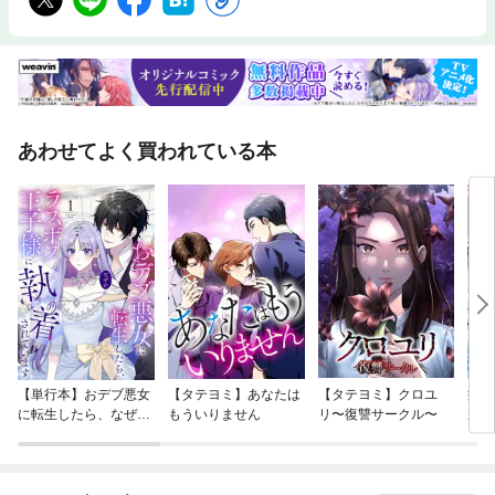
あわせてよく買われている本
【単行本】おデブ悪女
【タテヨミ】あなたは
【タテヨミ】クロユ
病弱
に転生したら、なぜか
もういりません
リ〜復讐サークル〜
が、
ラスボス王子様に執着
ぎて
されています
たち
ね！