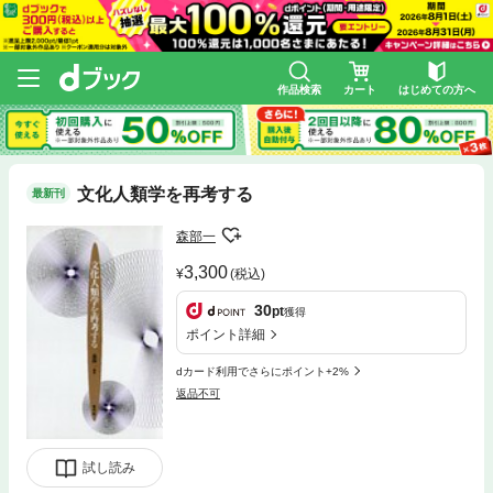
作品検索
カート
はじめての方へ
文化人類学を再考する
最新刊
森部一
3,300
(税込)
30
pt
獲得
ポイント詳細
dカード利用でさらにポイント+2%
返品不可
試し読み