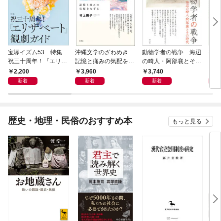
宝塚イズム53 特集
沖縄文学のざわめき
動物学者の戦争 海辺
事例
祝三十周年！『エリザ
記憶と痛みの気配をな
の畸人・阿部襄とその
ス論
ベート』観劇ガイド
ぞる
時代
2,200
3,960
3,740
2,
新着
新着
新着
歴史・地理・民俗のおすすめ本
もっと見る