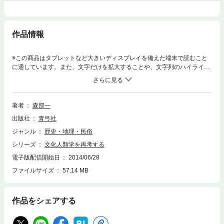
作品情報
※この商品はタブレットなど大きいディスプレイを備えた端末で読むこと
に適しています。また、文字だけを拡大することや、文字列のハイライ
ト、検索、辞書の参照、引用などの機能が使用できません。文化人類学を
再考する、あるいは見つめ直すことを主題にした論文集。それぞれの執筆
者はユニークな問題関心と視点から、この文化人類学の再考というある意
味できわめて抽象的な主題を、具体的な議論の脈絡に結実させ論を展開し
著者
森部一
ている。
出版社
青弓社
ジャンル
歴史・地理・民俗
シリーズ
文化人類学を再考する
電子版配信開始日
2014/06/28
ファイルサイズ
57.14 MB
作品をシェアする