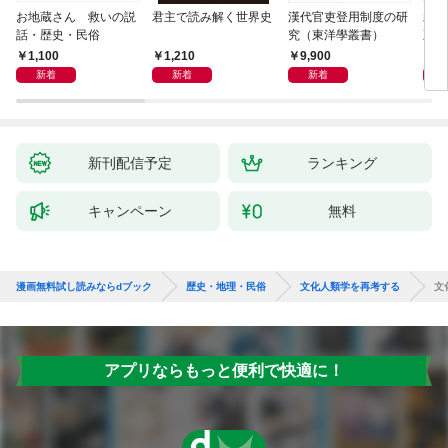
お地蔵さん 救いの説
君主で読み解く世界史
漢代官吏登用制度の研
親
話・歴史・民俗
究（東洋學叢書）
直立
迫る
1,100
1,210
9,900
1,
新着
新着
新着
新刊配信予定
ランキング
キャンペーン
無料
漫画無料試し読みならdブック
歴史・地理・民俗
文化人類学を再考する
文
アプリならもっと便利で快適に！