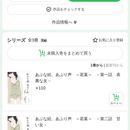
作品をチェックする
作品情報へ
全3冊
シリーズ
お気に入り登録
完結
未購入巻をまとめて買う
1巻から
|
最新刊から
あぶな絵、あぶり声 ～若葉～ －第一話 表
裏な女－
110
カートへ
あぶな絵、あぶり声 ～若葉～ －第二話 甘
い女－