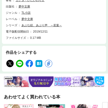
著者
カナタ・いしいのりえ
出版社
夢中文庫
ジャンル
TL小説
レーベル
夢中文庫
シリーズ
あぶな絵、あぶり声 ～若葉～
電子版配信開始日
2019/12/11
ファイルサイズ
0.17 MB
作品をシェアする
あわせてよく買われている本