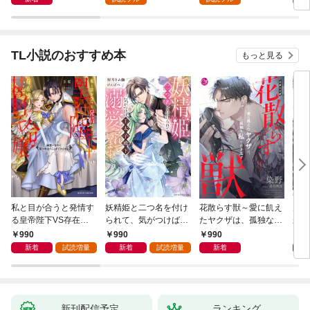
１
す！？１
１
TL小説のおすすめ本
もっと見る
私と目が合うと発情す
妖精姫と二つ名を付け
花散らす獣～愛に飢え
男を
る皇帝陛下VS存在感
られて、気がつけば王
たヤクザは、孤独な私
が、
ゼロの甘イキ令嬢 両
太子殿下に溺愛されて
をかき乱す～
護衛
990
990
990
6
想いなのに見つめ合う
います【dエディショ
誘惑
新着
試読増量
新着
試読増量
新着
ことができません【d
ン】
エディション】
新刊配信予定
ランキング