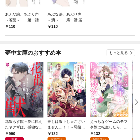
あぶな絵、あぶり声
あぶな絵、あぶり声
～若葉～ －第一話
～滴～ －第一話 届か
表裏な女－
ない女－
110
110
夢中文庫のおすすめ本
もっと見る
花散らす獣～愛に飢え
推しは殿下じゃござい
えっちなゲームのモブ
団長
たヤクザは、孤独な私
ません…！！～悪役令
令嬢に転生したら、絶
かし
をかき乱す～
嬢、甘攻め溺愛ルート
倫騎士隊長様からトン
力な
990
132
132
1
に突入しました！？～
デモ溺愛されてま
了な
新着
試読フル
試読フル
試