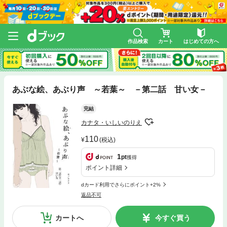
作品検索
カート
はじめての方へ
あぶな絵、あぶり声 ～若葉～ －第二話 甘い女－
完結
カナタ・いしいのりえ
110
(税込)
1
pt
獲得
ポイント詳細
dカード利用でさらにポイント+2%
返品不可
カートへ
今すぐ買う