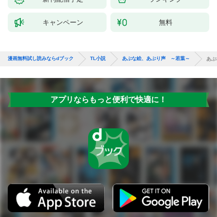
キャンペーン
無料
漫画無料試し読みならdブック
TL小説
あぶな絵、あぶり声 ～若葉～
あぶ
アプリならもっと便利で快適に！