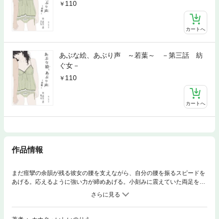
110
カートへ
あぶな絵、あぶり声 ～若葉～ －第三話 紡
ぐ女－
110
カートへ
作品情報
まだ痙攣の余韻が残る彼女の腰を支えながら、自分の腰を振るスピードを
あげる。応えるように強い力が締めあげる。小刻みに震えていた両足を開
き、さらに奥へ侵入する――。最年少昇進の道を捨て、MBAを目指して会
社を辞める。そんな俺でも好きでいてくれるか。細い手首を掴んで、壁に
押し付け、スカートの中に手を。蜜を含んだ入り口を探りあてた。