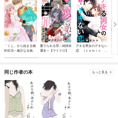
「くじ」から始まる婚
愛でられる罪～純情未
デキる男女のデキない
com
約生活～厳正なる抽選
通女～【マイクロ】
恋 ［ｃｏｍｉｃ ｔ
オカ
の結果、笑わない次期
ｉｎｔ］ 分冊版
最後
公爵様の婚約者に当選
愛の
しました～
た～
同じ作者の本
もっと見る