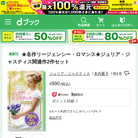
作品検索
カート
はじめての方へ
★名作リージェンシー・ロマンス★ジュリア・ジ
最新刊
ャスティス関連作2作セット
ジュリア・ジャスティス
木内重子
他1名
990
(税込)
9
pt
獲得
ポイント詳細
dカード利用でさらにポイント+2%
返品不可