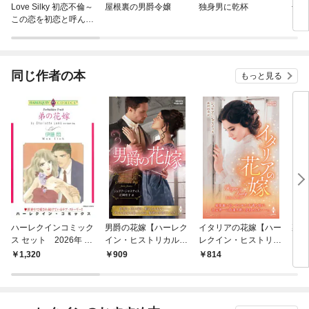
Love Silky 初恋不倫～
屋根裏の男爵令嬢
独身男に乾杯
子爵
この恋を初恋と呼んで
いいですか～
同じ作者の本
もっと見る
ハーレクインコミック
男爵の花嫁【ハーレク
イタリアの花嫁【ハー
裏切
ス セット 2026年 vo
イン・ヒストリカル・
レクイン・ヒストリカ
レク
l.864
スペシャル版】
ル・スペシャル版】
版】
1,320
909
814
6