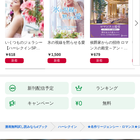
いくつものジェラシー
氷の視線を黙らせる愛
侯爵家からの招待 ロマ
明日
【ハーレクインSP文
ンスの殿堂～アン・メ
ン・
庫版】
イザー名作選 2～【ハ
名作
618
1,500
679
7
ーレクインSP文庫
ン・
新着
新着
新着
版】
新刊配信予定
ランキング
キャンペーン
無料
漫画無料試し読みならdブック
ハーレクイン
★名作リージェンシー・ロマンス★