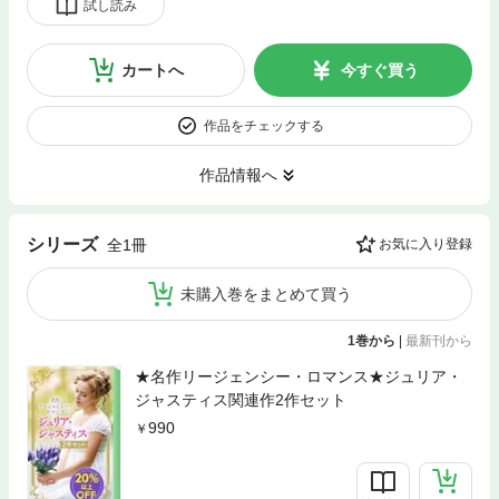
試し読み
カートへ
今すぐ買う
作品をチェックする
作品情報へ
シリーズ
全1冊
お気に入り登録
未購入巻をまとめて買う
1巻から
|
最新刊から
★名作リージェンシー・ロマンス★ジュリア・
ジャスティス関連作2作セット
990