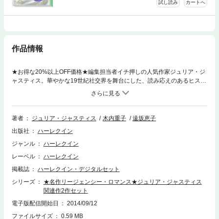
試し読み
カートへ
作品情報
★お得な20%以上OFF価格★編集担当者イチ押しの人気作家ジュリア・ジ
ャスティス。華やかな19世紀社交界を舞台にした、読み応えのあるヒスト
リカル関連作を2本セットで。伝説に残る名作！ ●『意外な求婚者』父の
借金で困窮する貴族の娘セアラは、卑劣な准男爵との結婚を覚悟する。そ
んなとき、社交界きっての人気者が彼女に救いの手を差し伸べた。エング
ルメア侯爵ニコラスが求婚してきたのだ。だが彼にとって結婚とは、親を
著者
ジュリア・ジャスティス
木内重子
遠坂恵子
安心させ、子をもうけ、安定した家庭を礎に自由に暮らすための方便でし
出版社
ハーレクイン
かなく……。●『ふさわしき妻は』領地の存続も危ういほどの借金を残し
て父が亡くなり、裕福なレディとの便宜結婚を迫られた子爵シンジン。彼
ジャンル
ハーレクイン
に花嫁候補を紹介できるという社交界の華クラリサ・ボーモントと知り合
レーベル
ハーレクイン
うが、高飛車で口の減らない彼女にたちまち反感を覚える。妻にはぜひ控
えめな女性を、と望むのだが……。
掲載誌
ハーレクイン・デジタルセット
シリーズ
★名作リージェンシー・ロマンス★ジュリア・ジャスティス
関連作2作セット
電子版配信開始日
2014/09/12
ファイルサイズ
0.59 MB