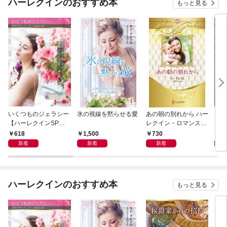
ハーレクインのおすすめ本
もっと見る
いくつものジェラシー
氷の視線を黙らせる愛
あの朝の別れから ハー
シン
【ハーレクインSP文
レクイン・ロマンス・
レク
庫版】
プレミアム～リン・グ
618
1,500
730
6
レアム・ベスト・セレ
新着
新着
新着
クション～【ハーレク
イン・プレゼンツ作家
シリーズ別冊版】
ハーレクインのおすすめ本
もっと見る