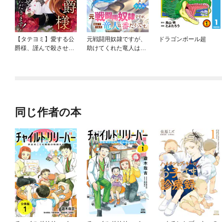
【タテヨミ】愛する公
元戦闘用奴隷ですが、
ドラゴンボール超
爵様、謹んで殺させて
助けてくれた竜人は番
いただきます！
だそうです。【分冊
版】
同じ作者の本