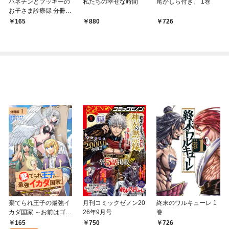
ハネチンとブッキーの
私たちの幸せな時間
尾かしら付き。 1巻
お子さま診療録 分冊版
1巻
165
880
726
棄てられ王子の最強イ
月刊コミックゼノン20
終末のワルキューレ 1
カダ国家 ～お前はゴミ
26年9月号
巻
だと追放されたので、
165
750
726