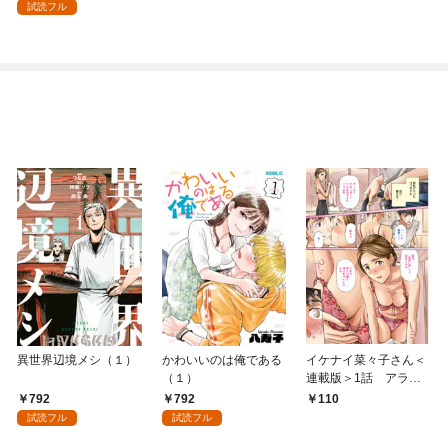
無駄スキル【リサイク
試読フル
ル】を使ってゴミ扱い
されたモノたちで海上
都市を築きます～ 分冊
版 1巻
異世界辺境メシ（１）
かわいいのは俺である
イケナイ菜々子さん＜
（１）
連載版＞1話 アラフ
ォー女神と初体験
792
792
110
試読フル
試読フル