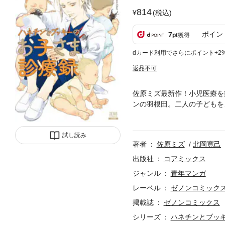
814
(税込)
ポイン
7
pt
獲得
dカード利用でさらにポイント+2
返品不可
佐原ミズ最新作！小児医療を
ンの羽根田。二人の子どもを
を送っていた。ある日、電車
者・琴吹。彼は的確な処置で急
試し読み
著者
佐原ミズ
北岡寛己
出版社
コアミックス
ジャンル
青年マンガ
レーベル
ゼノンコミック
掲載誌
ゼノンコミックス
シリーズ
ハネチンとブッ