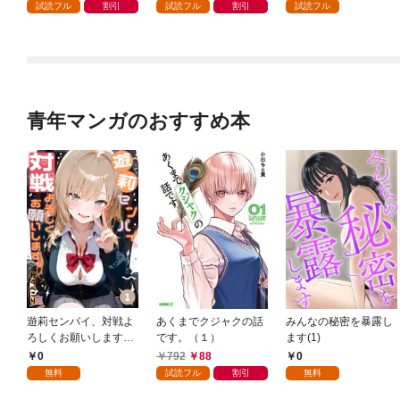
ラーを目指します～ 1
無駄スキル【リサイク
試読フル
割引
試読フル
割引
試読フル
巻【特典イラスト付
ル】を使ってゴミ扱い
き】
されたモノたちで海上
都市を築きます～ 1巻
【特典イラスト付き】
青年マンガのおすすめ本
遊莉センパイ、対戦よ
あくまでクジャクの話
みんなの秘密を暴露し
ろしくお願いします。
です。（１）
ます(1)
1
0
792
88
0
無料
試読フル
割引
無料