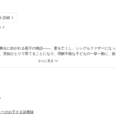
ト詳細
%
舞台に紡がれる親子の物語——。妻を亡くし、シングルファザーになっ
、突如ひとりで育てることになり、理解不能な子どもの一挙一動に、振
内で体調を崩した羽根田の息子・みちるを救ったのは悪魔のようなメイ
病の原因を突き止めるが...。
ス
キーのお子さま診療録