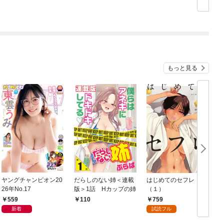
典イラスト付き】
もっと見る
ヤングチャンピオン20
だらしのない姉＜連載
はじめてのセフレ
26年No.17
版＞1話 Hカップの姉
（１）
559
759
110
新着
試読フル