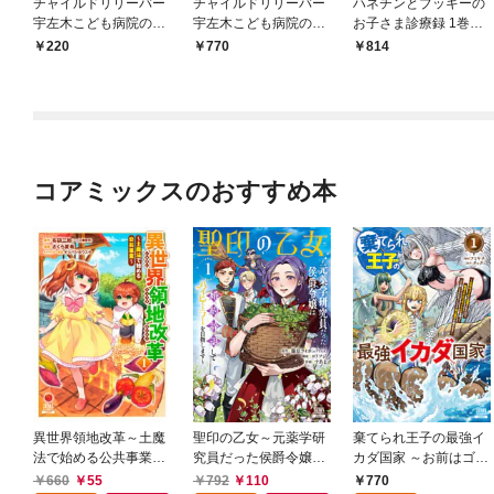
チャイルドリリーバー
チャイルドリリーバー
ハネチンとブッキーの
宇左木こども病院の時
宇左木こども病院の時
お子さま診療録 1巻
田さん 分冊版 1巻
田さん 1巻【特典イラ
【特典イラスト付き】
220
770
814
スト付き】
コアミックスのおすすめ本
異世界領地改革～土魔
聖印の乙女～元薬学研
棄てられ王子の最強イ
法で始める公共事業～
究員だった侯爵令嬢は
カダ国家 ～お前はゴミ
1巻
婚約辞退してハイヒー
だと追放されたので、
660
55
792
110
770