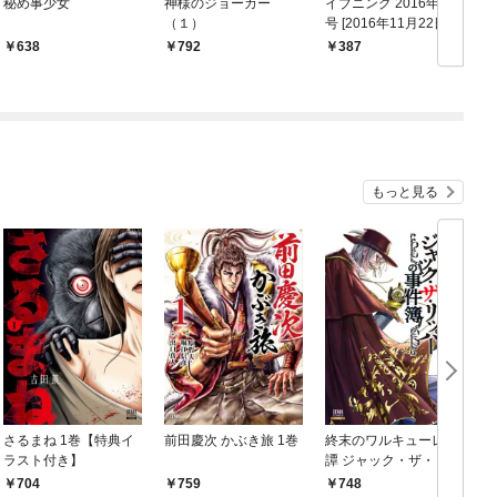
秘め事少女
神様のジョーカー
イブニング 2016年24
（１）
号 [2016年11月22日発
売]
638
792
387
もっと見る
さるまね 1巻【特典イ
前田慶次 かぶき旅 1巻
終末のワルキューレ奇
ラスト付き】
譚 ジャック・ザ・リッ
伝
パーの事件簿 1巻【特
704
759
748