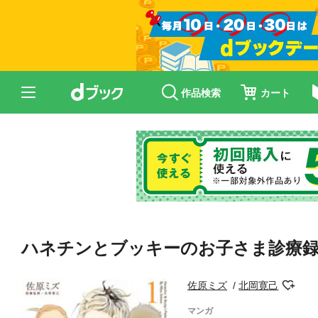
作品検索
カート
ハネチンとブッキーのお子さま診療録
佐原ミズ
北岡寛己
マンガ