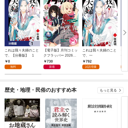
これは我々夫婦のこと
【電子版】月刊コミッ
これは我々夫婦のこと
チェ
で、【分冊版】 1
クフラッパー 2026年9
で、一
冊版
月号
0
730
792
0
無料
新着
試読増量
歴史・地理・民俗のおすすめ本
もっと見る