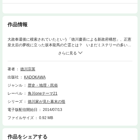
作品情報
大政奉還後に模索されていたという「徳川慶喜による新政府構想」、正憲
皇太后の夢枕に立った坂本龍馬の亡霊とは？ いまだミステリーの多い幕
末・維新の真実に、御三卿筆頭・田安徳川家第11代当主が迫る。
著者
徳川宗英
出版社
KADOKAWA
ジャンル
歴史・地理・民俗
レーベル
角川oneテーマ21
シリーズ
徳川家が見た幕末の怪
電子版配信開始日
2014/07/13
ファイルサイズ
0.92 MB
作品をシェアする