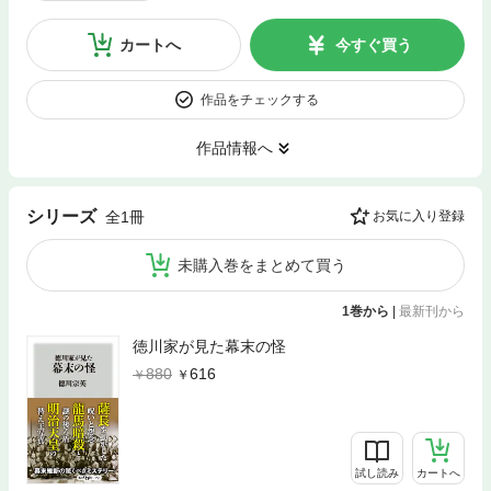
カートへ
今すぐ買う
作品をチェックする
作品情報へ
シリーズ
全1冊
お気に入り登録
未購入巻をまとめて買う
1巻から
|
最新刊から
徳川家が見た幕末の怪
880
616
試し読み
カートへ