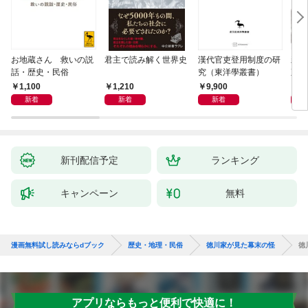
お地蔵さん 救いの説
君主で読み解く世界史
漢代官吏登用制度の研
親
話・歴史・民俗
究（東洋學叢書）
直立
迫る
1,100
1,210
9,900
1,
新着
新着
新着
新刊配信予定
ランキング
キャンペーン
無料
漫画無料試し読みならdブック
歴史・地理・民俗
徳川家が見た幕末の怪
徳
アプリならもっと便利で快適に！