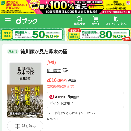
作品検索
カート
はじめての方へ
徳川家が見た幕末の怪
最新刊
割引
徳川宗英
616
(税込)
880
(2026/08/20まで)
5
pt
獲得
ポイント詳細
dカード利用でさらにポイント+2%
返品不可
試し読み