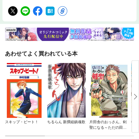
あわせてよく買われている本
スキップ・ビート！
ちるらん 新撰組鎮魂歌
片田舎のおっさん、剣
転生
聖になる～ただの田舎
った
の剣術師範だったの
暮ら
に、大成した弟子たち