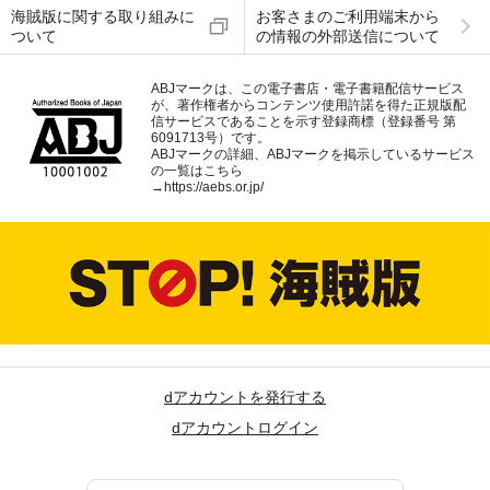
海賊版に関する取り組みに
お客さまのご利用端末から
ついて
の情報の外部送信について
ABJマークは、この電子書店・電子書籍配信サービス
が、著作権者からコンテンツ使用許諾を得た正規版配
信サービスであることを示す登録商標（登録番号 第
6091713号）です。
ABJマークの詳細、ABJマークを掲示しているサービス
の一覧はこちら
→
https://aebs.or.jp/
dアカウントを発行する
dアカウントログイン