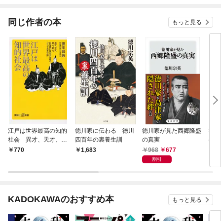
が俺を放ってくれない
件～
同じ作者の本
もっと見る
江戸は世界最高の知的
徳川家に伝わる 徳川
徳川家が見た西郷隆盛
徳川
社会 異才、天才、奇
四百年の裏養生訓
の真実
の真
人、変人、田安徳川家
968
677
770
1,683
8
当主が語る「とってお
割引
きの話」
KADOKAWAのおすすめ本
もっと見る