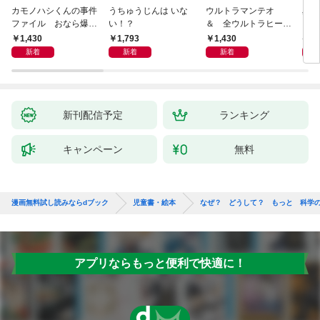
カモノハシくんの事件
うちゅうじんは いな
ウルトラマンテオ
星の
ファイル おなら爆
い！？
＆ 全ウルトラヒーロ
いグ
弾！ 危機イッパツ編
ー大集合 あそべるず
1,430
1,793
1,430
7
かん
新着
新着
新着
新刊配信予定
ランキング
キャンペーン
無料
漫画無料試し読みならdブック
児童書・絵本
なぜ？ どうして？ もっと 科学
アプリならもっと便利で快適に！