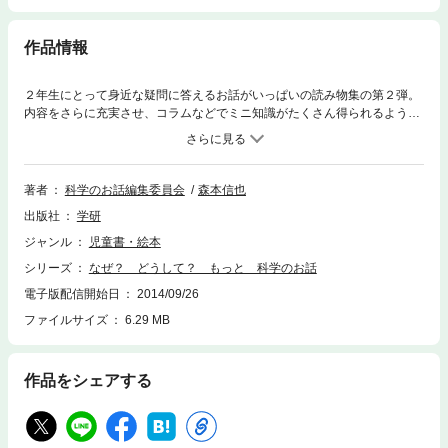
作品情報
２年生にとって身近な疑問に答えるお話がいっぱいの読み物集の第２弾。
内容をさらに充実させ、コラムなどでミニ知識がたくさん得られるように
して、知って楽しい科学の知識が身につく。イラストも豊富ですらすらと
読めるので、朝の読書にもお勧め。
著者
科学のお話編集委員会
森本信也
出版社
学研
ジャンル
児童書・絵本
シリーズ
なぜ？ どうして？ もっと 科学のお話
電子版配信開始日
2014/09/26
ファイルサイズ
6.29 MB
作品をシェアする