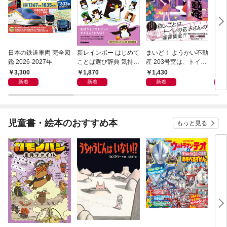
日本の鉄道車両 完全図
新レインボー はじめて
まいど！ ようかい不動
えさ
鑑 2026-2027年
ことば選び辞典 気持ち
産 203号室は、トイレ
のことば
の花子さんの部屋？
3,300
1,870
1,430
1,
新着
新着
新着
児童書・絵本のおすすめ本
もっと見る