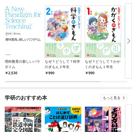
理科教育の新しいパラ
なぜ？どうして？科学
なぜ？どうして？かが
な
ダイム
のぎもん２年生
くのぎもん１年生
もっ
話 
2,530
990
990
8
学研のおすすめ本
もっと見る