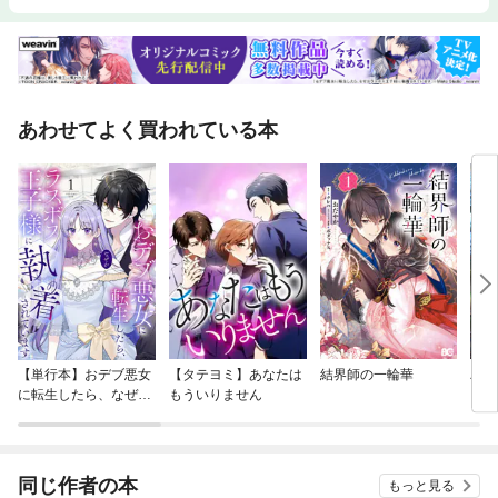
あわせてよく買われている本
【単行本】おデブ悪女
【タテヨミ】あなたは
結界師の一輪華
バッ
に転生したら、なぜか
もういりません
ロイ
ラスボス王子様に執着
今世
されています
りが
てく
OMI
同じ作者の本
もっと見る