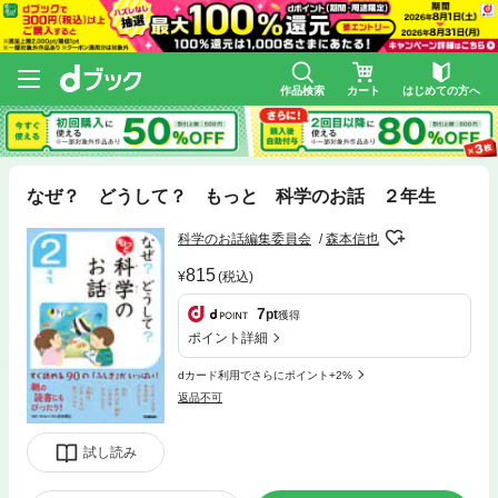
作品検索
カート
はじめての方へ
なぜ？ どうして？ もっと 科学のお話 ２年生
科学のお話編集委員会
森本信也
815
(税込)
7
pt
獲得
ポイント詳細
dカード利用でさらにポイント+2%
返品不可
試し読み