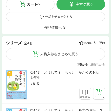
カートへ
今すぐ買う
作品をチェックする
作品情報へ
シリーズ
全4冊
お気に入り登録
未購入巻をまとめて買う
1巻から
|
最新刊から
なぜ？ どうして？ もっと かがくのお話
１年生
815
試し読み
カートへ
なぜ？ どうして？ もっと 科学のお話 ２