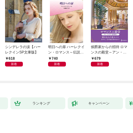
シンデレラの涙【ハー
明日への扉 ハーレクイ
侯爵家からの招待 ロマ
レクインSP文庫版】
ン・ロマンス～伝説の
ンスの殿堂～アン・メ
名作選～【ハーレクイ
イザー名作選 2～【ハ
618
740
679
ン・ロマンス版】
ーレクインSP文庫版】
新着
新着
新着
ランキング
キャンペーン