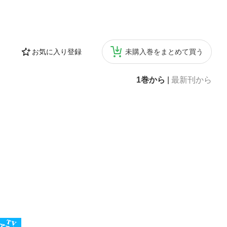
お気に入り登録
未購入巻をまとめて買う
1巻から
|
最新刊から