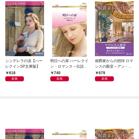
シンデレラの涙【ハー
明日への扉 ハーレクイ
侯爵家からの招待 ロマ
レクインSP文庫版】
ン・ロマンス～伝説の
ンスの殿堂～アン・メ
名作選～【ハーレクイ
イザー名作選 2～【ハ
618
740
679
ン・ロマンス版】
ーレクインSP文庫版】
新着
新着
新着