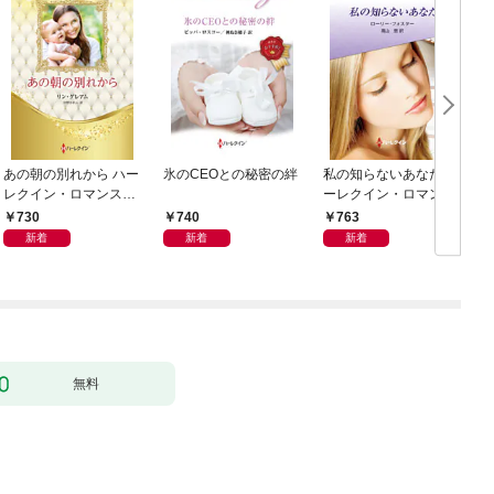
あの朝の別れから ハー
氷のCEOとの秘密の絆
私の知らないあなた ハ
レクイン・ロマンス・
ーレクイン・ロマンス
プレミアム～リン・グ
～伝説の名作選～【ハ
730
740
763
レアム・ベスト・セレ
ーレクイン・ロマンス
新着
新着
新着
クション～【ハーレク
版】
イン・プレゼンツ作家
シリーズ別冊版】
無料