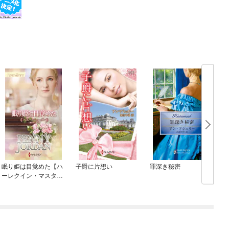
眠り姫は目覚めた【ハ
子爵に片想い
罪深き秘密
ーレクイン・マスター
ピース版】