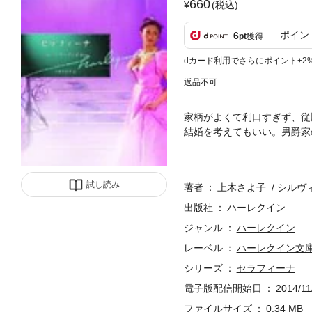
660
(税込)
ポイン
6
pt
獲得
dカード利用でさらにポイント+2
返品不可
家柄がよくて利口すぎず、従
結婚を考えてもいい。男爵家
ところが驚いたことに、そん
という気がした。自分の目に
試し読み
著者
上木さよ子
シルヴ
出版社
ハーレクイン
ジャンル
ハーレクイン
レーベル
ハーレクイン文
シリーズ
セラフィーナ
電子版配信開始日
2014/11
ファイルサイズ
0.34 MB