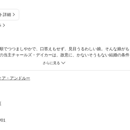
ト詳細
%
順でつつましやかで、口答えもせず、見目うるわしい娘。そんな娘がも
の当主チャールズ・デイカーは、故意に、かないそうもない結婚の条件
な娘がいたのだ。ミス・セラフィーナ・フェヴラルなら、結婚しても自
映っているのが、偽りのセラフィーナだとも知らずに。
ィア・アンドルー
庫
/01