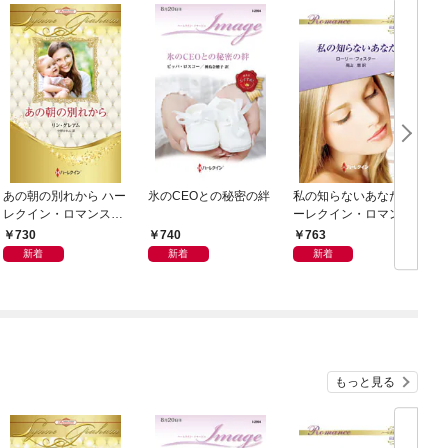
あの朝の別れから ハー
氷のCEOとの秘密の絆
私の知らないあなた ハ
レクイン・ロマンス・
ーレクイン・ロマンス
プレミアム～リン・グ
～伝説の名作選～【ハ
730
740
763
レアム・ベスト・セレ
ーレクイン・ロマンス
新着
新着
新着
クション～【ハーレク
版】
イン・プレゼンツ作家
シリーズ別冊版】
もっと見る