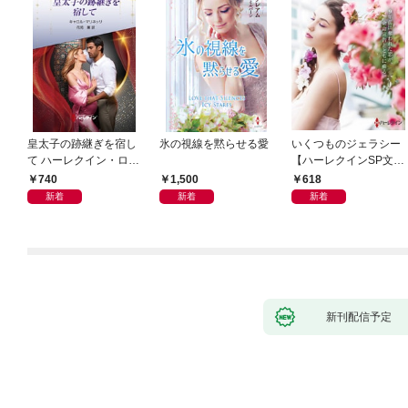
皇太子の跡継ぎを宿し
氷の視線を黙らせる愛
いくつものジェラシー
て ハーレクイン・ロマ
【ハーレクインSP文庫
ンス～純潔のシンデレ
版】
740
1,500
618
ラ～
新着
新着
新着
新刊配信予定