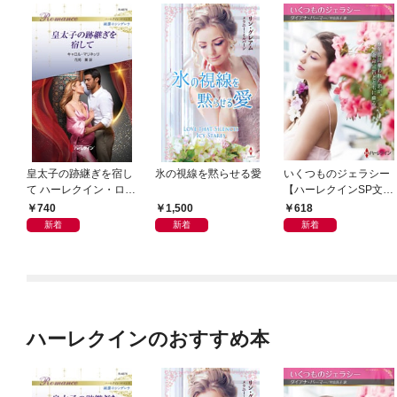
皇太子の跡継ぎを宿し
氷の視線を黙らせる愛
いくつものジェラシー
て ハーレクイン・ロマ
【ハーレクインSP文庫
ンス～純潔のシンデレ
版】
740
1,500
618
ラ～
新着
新着
新着
ハーレクインのおすすめ本