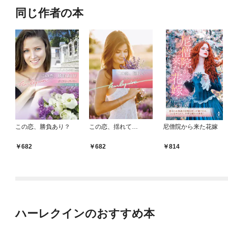
同じ作者の本
この恋、勝負あり？
この恋、揺れて…
尼僧院から来た花嫁
682
682
814
ハーレクインのおすすめ本