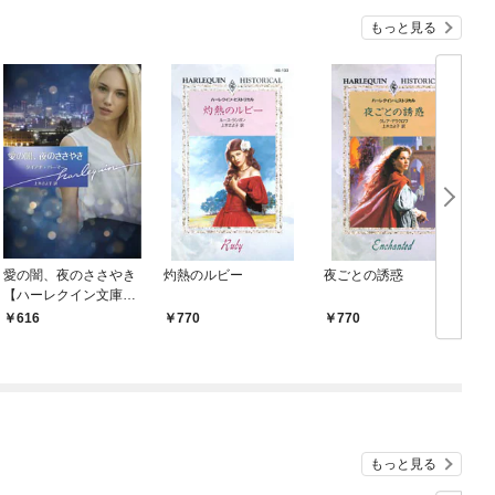
もっと見る
愛の闇、夜のささやき
灼熱のルビー
夜ごとの誘惑
【ハーレクイン文庫
版】
616
770
770
もっと見る