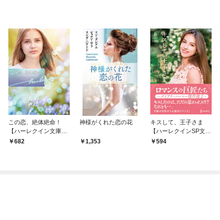
この恋、絶体絶命！
神様がくれた恋の花
キスして、王子さま
【ハーレクイン文庫
【ハーレクインSP文庫
版】
版】
682
1,353
594