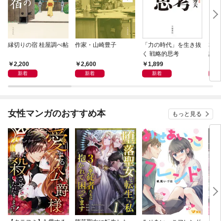
縁切りの宿 桂屋調べ帖
作家・山崎豊子
「力の時代」を生き抜
本当
く 戦略的思考
話）
2,200
2,600
1,899
1,
新着
新着
新着
女性マンガのおすすめ本
もっと見る