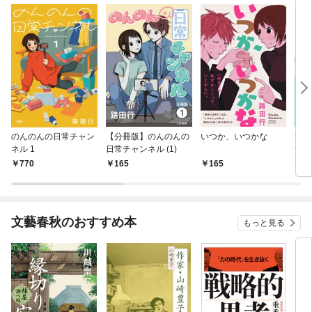
のんのんの日常チャン
【分冊版】のんのんの
いつか、いつかな
すず
ネル 1
日常チャンネル (1)
子版
770
165
165
7
文藝春秋のおすすめ本
もっと見る