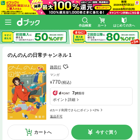
作品検索
カート
はじめての方へ
のんのんの日常チャンネル 1
路田行
マンガ
770
(税込)
7
pt
獲得
ポイント詳細
dカード利用でさらにポイント+2%
返品不可
カートへ
今すぐ買う