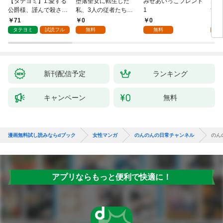
【タテヨミ】1.愛する
堕落聖女に転生した
みせあいっこフレンド
火の
公爵様、謹んで殺させ
私、3人の従者たちに
1
すが
ていただきます！
抱かれて困ってます 第
嫁と
71
0
0
2
1話
ます
タテヨミ
試読フル
無料
無料
試
新刊配信予定
ランキング
キャンペーン
無料
漫画無料試し読みならdブック
女性マンガ
のんのんの日常チャンネル
のん
アプリならもっと便利で快適に！