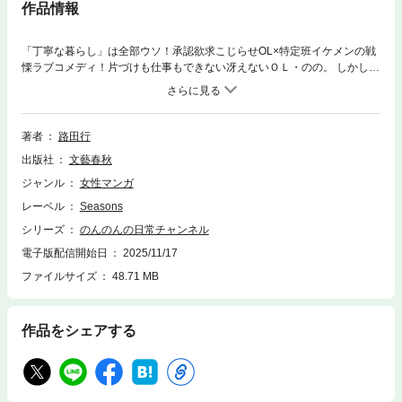
作品情報
「丁寧な暮らし」は全部ウソ！承認欲求こじらせOL×特定班イケメンの戦
慄ラブコメディ！片づけも仕事もできない冴えないＯＬ・のの。 しかし彼
女には、誰にも言えない秘密があった。 それは、顔出しなしのVlogger
（ブイロガー）「のんのん」として、日常を盛りに盛って配信しているこ
と！散らかった部屋のわずかなスペースだけを綺麗にし、借り物のアイテ
ムで「丁寧な暮らし」を偽装。 ネット上の称賛を浴びて承認欲求を満たす
著者
路田行
日々を送っていた。そんなある日、勤務先のオフィスビルで、同じビルに
出版社
文藝春秋
入る超有名企業のイケメン社員に声をかけられる。 「のんのんさんですよ
ね？ いつも動画見てます」——顔出ししていないのに、なぜバレた！？
ジャンル
女性マンガ
声？ 服装？ それとも……監視？憧れのハイスペック男子からの好意は、
レーベル
Seasons
シンデレラストーリーなのか、それとも逃げ場のないホラーなのか。 SNS
の虚飾と歪んだ愛情が交差する、ゾクゾクが止まらない新感覚ラブコメデ
シリーズ
のんのんの日常チャンネル
ィ！
電子版配信開始日
2025/11/17
ファイルサイズ
48.71 MB
作品をシェアする