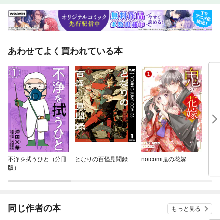
あわせてよく買われている本
不浄を拭うひと（分冊
となりの百怪見聞録
noicomi鬼の花嫁
薬屋
版）
同じ作者の本
もっと見る