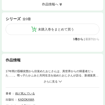
作品情報へ
シリーズ
全0冊
未購入巻をまとめて買う
1巻から
|
最新刊から
作品情報
17年間の昏睡状態から目覚めたおじさんは、異世界からの帰還者だっ
た……。甥っ子たかふみと共同生活を始めたおじさんが語る、新感覚異世
界＆異文化コメディ！ 分冊版第6弾。
著者
殆ど死んでいる
出版社
KADOKAWA