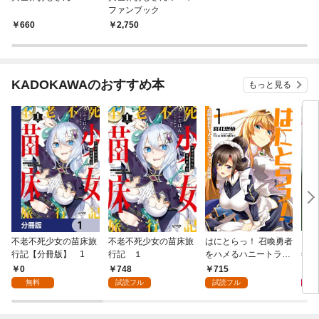
ファンブック
660
2,750
KADOKAWAのおすすめ本
もっと見る
不老不死少女の苗床旅
不老不死少女の苗床旅
はにとらっ！ 召喚勇者
ダ・
行記【分冊版】 1
行記 １
をハメるハニートラッ
年9
プ包囲網 1
0
748
715
9
無料
試読フル
試読フル