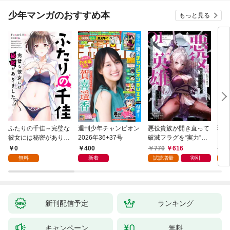
少年マンガのおすすめ本
もっと見る
ふたりの千佳～完璧な
週刊少年チャンピオン
悪役貴族が開き直って
弱虫
彼女には秘密がありま
2026年36+37号
破滅フラグを“実力”で
IKE
した(1)
叩き折っていたら、い
0
400
770
616
6
つの間にかヒロイン達
無料
新着
試読増量
割引
試
から英雄視されるよう
になった件（コミッ
ク） 1巻
新刊配信予定
ランキング
キャンペーン
無料