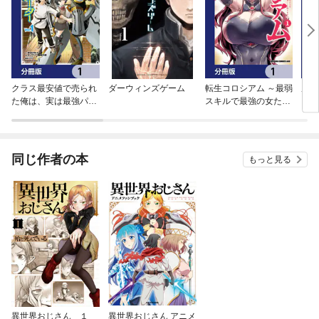
クラス最安値で売られ
ダーウィンズゲーム
転生コロシアム ～最弱
屋根
た俺は、実は最強パラ
スキルで最強の女たち
【分
メーター【分冊版】
を攻略して奴隷ハーレ
ム作ります～【分冊
版】
同じ作者の本
もっと見る
異世界おじさん １
異世界おじさん アニメ