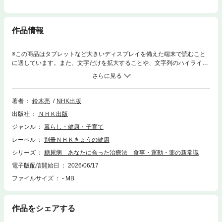
作品情報
※この商品はタブレットなど大きいディスプレイを備えた端末で読むこと
に適しています。また、文字だけを拡大することや、文字列のハイライ
ト、検索、辞書の参照、引用などの機能が使用できません。治療の「３つ
の柱」で糖尿病とうまく付き合おう。食事・運動・薬の最新アプローチ現
在糖尿病と診断され、その治療を受けている人は約552万人。そして、い
わゆる「糖尿病予備群」と呼ばれる人たちを含めた 2000万人超に糖尿病
著者
鈴木亮
NHK出版
の疑いがあるとされている。「国民病」と言うべきこの病気はしかし、基
出版社
ＮＨＫ出版
本的には「すぐに命に関わるもの」ではない。だからこそ、食事・運動・
薬といった治療の「３つの柱」でアプローチし、病気をコントロールして
ジャンル
暮らし・健康・子育て
いくことが必要。本書では、最新の知見に基づいた、進歩著しい薬物療法
レーベル
別冊ＮＨＫきょうの健康
についてはもちろん、生活スタイルに合わせた食事のアドバイス、さらに
は最新の知見で有効とされた「有酸素運動」＋「筋トレ」の組み合わせを
シリーズ
糖尿病 あなたに合った治療法 食事・運動・薬の新常識
効率よく実践できる「サーキットトレーニング」などを紹介。
電子版配信開始日
2026/06/17
ファイルサイズ
- MB
作品をシェアする