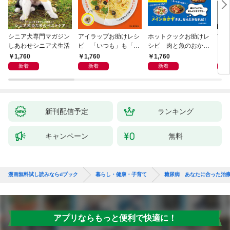
シニア犬専門マガジン
アイラップお助けレシ
ホットクックお助けレ
首
しあわせシニア犬生活
ピ 「いつも」も「も
シピ 肉と魚のおか
ヨガ
しも」もおいしい！
ず 少ない材料＆調味
ラと
1,760
1,760
1,760
1,
料で、あとはスイッチ
リー
新着
新着
新着
ポン！
昇と
新刊配信予定
ランキング
キャンペーン
無料
漫画無料試し読みならdブック
暮らし・健康・子育て
糖尿病 あなたに合った治
アプリならもっと便利で快適に！