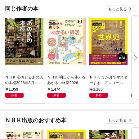
てくれません！？@C
OMIC
同じ作者の本
もっと見る
ＮＨＫ 心おどるあの人
ＮＨＫ 明日から使える
ＮＨＫ ３か月でマスタ
ＮＨ
の本棚2026年8月～9
あかるい終活2026年8
ーする アンコール 世
名著
月
月～9月
界史2026年8月
ン 
1,359
1,474
1,265
6
宣言
新着
新着
新着
ＮＨＫ出版のおすすめ本
もっと見る