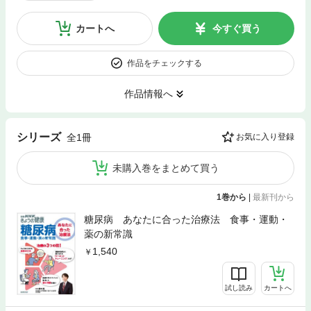
カートへ
今すぐ買う
作品をチェックする
作品情報へ
シリーズ
全1冊
お気に入り登録
未購入巻をまとめて買う
1巻から
|
最新刊から
糖尿病 あなたに合った治療法 食事・運動・
薬の新常識
1,540
試し読み
カートへ