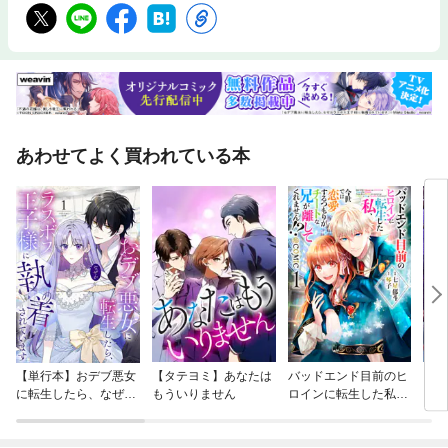
あわせてよく買われている本
【単行本】おデブ悪女
【タテヨミ】あなたは
バッドエンド目前のヒ
【タ
に転生したら、なぜか
もういりません
ロインに転生した私、
リ〜
ラスボス王子様に執着
今世では恋愛するつも
されています
りがチートな兄が離し