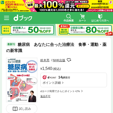
作品検索
カート
はじめての方へ
糖尿病 あなたに合った治療法 食事・運動・薬
最新刊
の新常識
鈴木亮
NHK出版
1,540
(税込)
14
pt
獲得
ポイント詳細
dカード利用でさらにポイント+2%
返品不可
試し読み