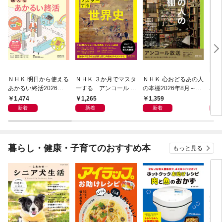
ＮＨＫ 明日から使える
ＮＨＫ ３か月でマスタ
ＮＨＫ 心おどるあの人
ＮＨ
あかるい終活2026年8
ーする アンコール 世
の本棚2026年8月～9
名著
月～9月
界史2026年8月
月
ン 
1,474
1,265
1,359
6
宣言
新着
新着
新着
暮らし・健康・子育てのおすすめ本
もっと見る