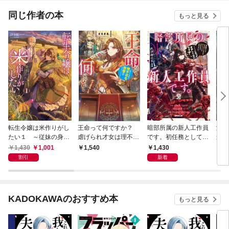
転生継母の幸せ逃亡計
画～
同じ作者の本
もっと見る
転生令嬢は米作りがし
王命って何ですか？
暗部所属の新人工作員
激闘
たい１ ～従妹の身代
虐げられ才女は理不尽
です。初任務として皇
最前
わりに醜い辺境伯に嫁
な我慢をやめることに
帝陛下の偽妃を演じて
【電
1,430
1,001
1,430
1,540
1,
がされましたが、とて
した
いたら溺愛されてしま
しS
割引
新着
も幸せに暮らしていま
いました。……これっ
す～【電子書店共通特
ておかしくないです
典SS付】
か？1【電子書籍限定
書き下ろしSS付き】
KADOKAWAのおすすめ本
もっと見る