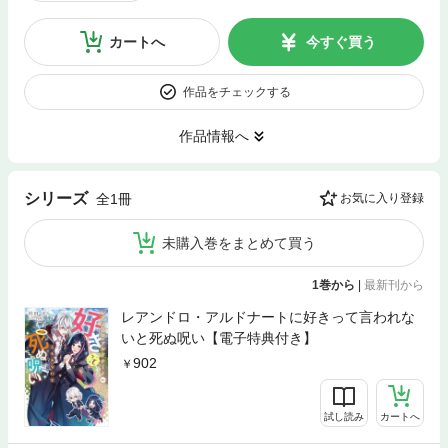
カートへ
今すぐ買う
作品をチェックする
作品情報へ
シリーズ
全1冊
お気に入り登録
未購入巻をまとめて買う
1巻から
|
最新刊から
レアンドロ・アルドナートに好きって言われな
いと死ぬ呪い【電子特典付き】
902
試し読み
カートへ