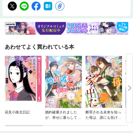
あわせてよく買われている本
花見小路北日記
婚約破棄されました
断罪される未来を知っ
猜疑
が、幸せに暮らしてお
た母は、誰にも告げず
りますわ！アンソロジ
家を出た ～愛する息
ーコミック
子との未来のために、