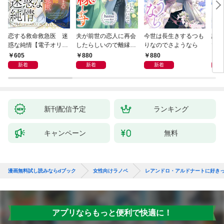
恋する救命救急医 迷
夫が前世の恋人に再会
今世は長生きするつも
話し
惑な純情【電子オリジ
したらしいので離縁し
りなのでさようなら
でし
ナル】
ます
605
880
880
1,
新着
新着
新着
新刊配信予定
ランキング
キャンペーン
無料
漫画無料試し読みならdブック
女性向けラノベ
レアンドロ・アルドナートに好き
アプリならもっと便利で快適に！