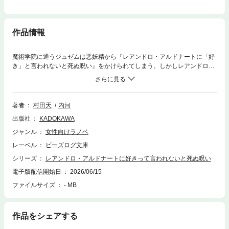
作品情報
魔術学院に通うジュゼムは悪妖精から『レアンドロ・アルドナートに「好
き」と言われないと死ぬ呪い』をかけられてしまう。しかしレアンドロは
学院一の秀才ながら皆が恐れる不良。ジュゼムは死ぬくらいなら……と声
をかけるも――「失せろ。ゴミが」一蹴されてしまう！ 負けじと彼につ
きまとううち、だんだんと彼の意外な一面が見えはじめ……!?【電子限
定！ 書き下ろし短編『闇討ち』を収録！】
著者
村田天
内河
出版社
KADOKAWA
ジャンル
女性向けラノベ
レーベル
ビーズログ文庫
シリーズ
レアンドロ・アルドナートに好きって言われないと死ぬ呪い
電子版配信開始日
2026/06/15
ファイルサイズ
- MB
作品をシェアする