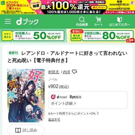
作品検索
カート
はじめての方へ
レアンドロ・アルドナートに好きって言われない
最新刊
と死ぬ呪い【電子特典付き】
村田天
内河
ノベル
902
(税込)
8
pt
獲得
ポイント詳細
dカード利用でさらにポイント+2%
返品不可
試し読み