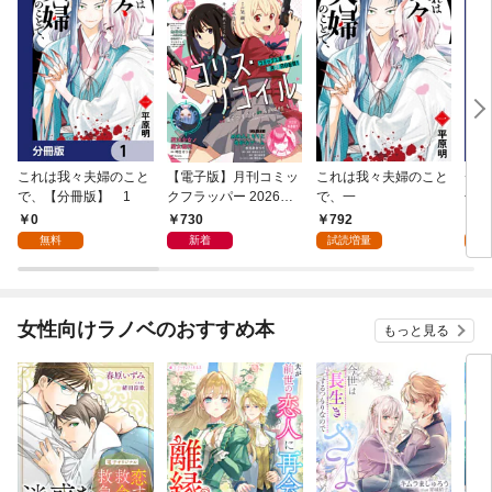
これは我々夫婦のこと
【電子版】月刊コミッ
これは我々夫婦のこと
チェ
で、【分冊版】 1
クフラッパー 2026年9
で、一
冊版
月号
0
730
792
0
無料
新着
試読増量
女性向けラノベのおすすめ本
もっと見る