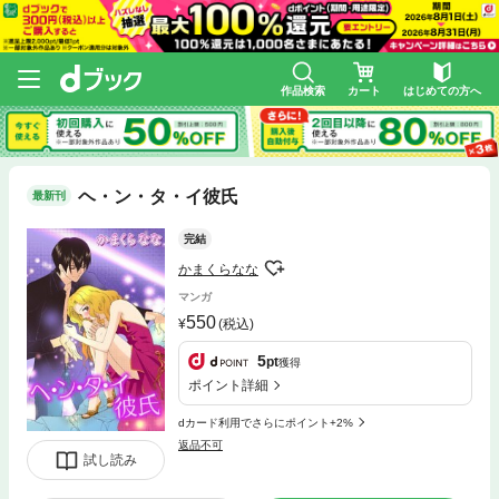
作品検索
カート
はじめての方へ
ヘ・ン・タ・イ彼氏
最新刊
完結
かまくらなな
マンガ
550
(税込)
5
pt
獲得
ポイント詳細
dカード利用でさらにポイント+2%
返品不可
試し読み