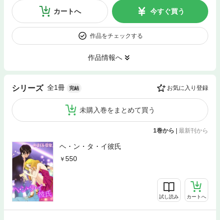
カートへ
今すぐ買う
作品をチェックする
作品情報へ
全1冊
シリーズ
お気に入り登録
完結
未購入巻をまとめて買う
1巻から
|
最新刊から
ヘ・ン・タ・イ彼氏
550
試し読み
カートへ