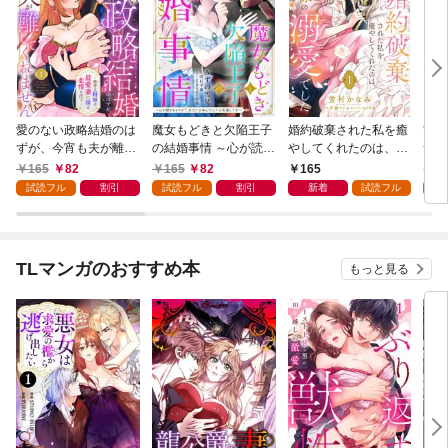
愛のない政略結婚のは
魔女もどきと欠陥王子
婚約破棄された私を癒
竜騎
ずが、今宵も夫が離し
の結婚事情 ～心が読め
やしてくれたのは、不
つが
てくれません～無骨な
ちゃうので、あなたの
器用王子様の溺愛でし
た悪
165
82
165
82
165
1
将軍は最愛妻に滾る恋
本心なんてお見通しで
た【単話売】 1話
ない
試読フル
割引
試読フル
割引
新着
試読フル
試
情を注ぐ～【単話売】
す～【単話売】 1話
1話
TLマンガのおすすめ本
もっと見る