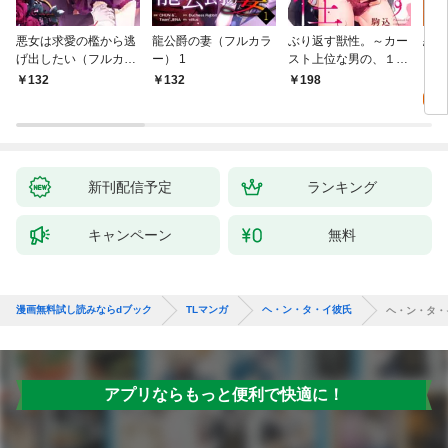
悪女は求愛の檻から逃
龍公爵の妻（フルカラ
ぶり返す獣性。～カー
恋す
げ出したい（フルカラ
ー） 1
スト上位な男の、１０
【fo
ー） 1
年越しの激愛１
2
132
132
198
試
新刊配信予定
ランキング
キャンペーン
無料
漫画無料試し読みならdブック
TLマンガ
ヘ・ン・タ・イ彼氏
ヘ・ン・タ・
アプリならもっと便利で快適に！