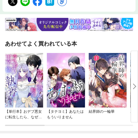
あわせてよく買われている本
【単行本】おデブ悪女
【タテヨミ】あなたは
結界師の一輪華
バッ
に転生したら、なぜか
もういりません
ロイ
ラスボス王子様に執着
今世
されています
りが
てく