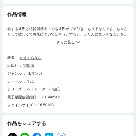
作品情報
愛する彼氏と絶賛同棲中！でも彼氏がプチ引きこもり中なんです。ちゃん
として欲しくて将来について話そうとすると、とたんにエッチなことを仕
掛けてきて…!?コスプレしたり拘束プレイしたり、求めてくれるのは嬉し
いけど、なんだかどんどんヘンタイ化してない??
著者
かまくらなな
出版社
宙出版
ジャンル
TLマンガ
レーベル
YLC
シリーズ
ヘ・ン・タ・イ彼氏
電子版配信開始日
2014/05/06
ファイルサイズ
18.50 MB
作品をシェアする