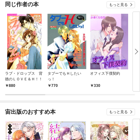
OMI
同じ作者の本
もっと見る
ラブ・ドロップス 背
タブーでもＨしたい
オフィス下僕契約
スケ
徳のＬＯＶＥ＆Ｈ！！
っ！
ーズ
880
770
330
1
宙出版のおすすめ本
もっと見る