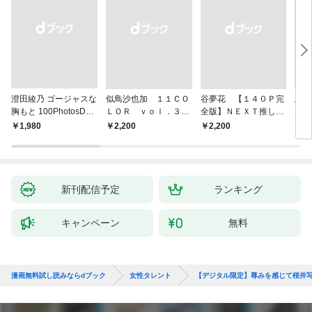
澄田綾乃 ゴージャスな
似鳥沙也加 １１ＣＯ
谷夢花 【１４０Ｐ完
上西
胸もと 100PhotosDX
ＬＯＲ ｖｏｌ．３
全版】ＮＥＸＴ推しガ
ル写
[sabra net e-Book]
ＦＲＩＤＡＹデジタル
ール！ １～４ ヤン
ー・
￥1,980
￥2,200
￥2,200
￥1,
写真集
マガデジタル写真集
新刊配信予定
ランキング
キャンペーン
無料
漫画無料試し読みならdブック
女性タレント
【デジタル限定】尊みを感じて桜井