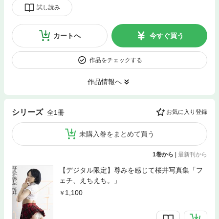
試し読み
カートへ
今すぐ買う
作品をチェックする
作品情報へ
シリーズ
全1冊
お気に入り登録
未購入巻をまとめて買う
1巻から
|
最新刊から
【デジタル限定】尊みを感じて桜井写真集「フ
ェチ、えちえち。」
1,100