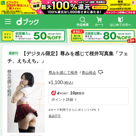
作品検索
カート
はじめての方へ
【デジタル限定】尊みを感じて桜井写真集「フェ
最新刊
チ、えちえち。」
尊みを感じて桜井
青山裕企
1,100
(税込)
10
pt
獲得
ポイント詳細
dカード利用でさらにポイント+2%
返品不可