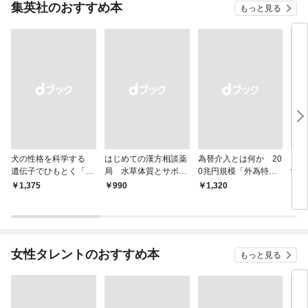
集英社のおすすめ本
もっと見る
犬の性格を科学する
はじめての漢方相談薬
為替介入とは何か 20
大江
遺伝子でひもとく「最
局 水草体質とサボテ
0兆円規模「外為特
学と
良の友」の進化
ン体質
会」が生まれた謎
から
￥1,375
￥990
￥1,320
￥1,
女性タレントのおすすめ本
もっと見る