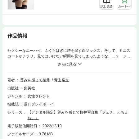
試し読み
カートへ
作品情報
セクシーなニーハイ、ふくらはぎに跡を残す白ソックス。そして、ミニス
カートがチラリ。見てはいけない瞬間を見てしまったような……？ フェ
チ心をくすぐる魅惑のカットをお届けするのは、一度聞いたら忘れない独
特な名前で活動する大注目のコスプレイヤー・尊みを感じて桜井。あなた
は、どの“感じてちゃん”が好き？
著者
尊みを感じて桜井
青山裕企
出版社
集英社
ジャンル
女性タレント
掲載誌
週刊プレイボーイ
シリーズ
【デジタル限定】尊みを感じて桜井写真集「フェチ、えちえ
ち。」
電子版配信開始日
2022/12/19
ファイルサイズ
9.76 MB