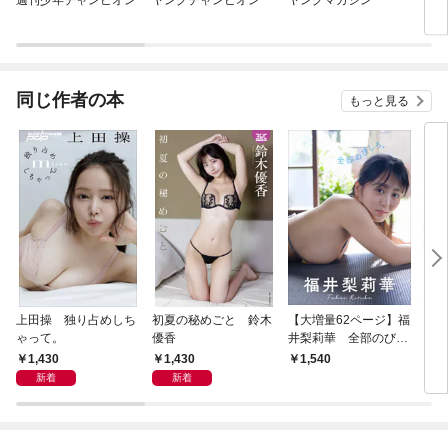
週刊少年チャンピオン
ヤングチャンピオン
ヤングマガジン
ヤン
同じ作者の本
もっと見る
上田操 独り占めしち
初夏の秘めごと 鈴木
【大増量62ページ】福
【電
ゃって。
優香
井梨莉華 全部のびし
ット
ろ。
服ポ
1,430
1,430
1,540
3,
新着
新着